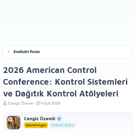
Endüstri Pulse
2026 American Control
Conference: Kontrol Sistemleri
ve Dağıtık Kontrol Atölyeleri
K
B
Cengiz Özemli
4 Şub 2026
o
a
n
ş
Cengiz Özemli
u
l
y
a
Akademisyen
Endüstri Vadisi
u
n