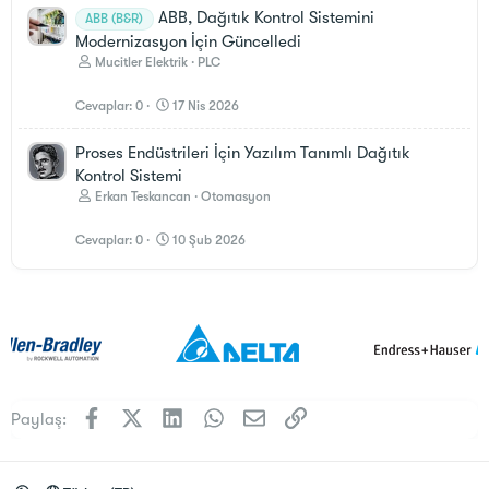
ABB, Dağıtık Kontrol Sistemini
ABB (B&R)
Modernizasyon İçin Güncelledi
Mucitler Elektrik
PLC
Cevaplar
0
17 Nis 2026
Proses Endüstrileri İçin Yazılım Tanımlı Dağıtık
Kontrol Sistemi
Erkan Teskancan
Otomasyon
Cevaplar
0
10 Şub 2026
Facebook
X (Twitter)
LinkedIn
WhatsApp
E-posta
Link
Paylaş: