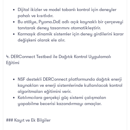
Dijital ikizler ve model tabanlı kontrol için deneyler
pahalı ve kısıtlıdır.
Bu atölye, Pyomo.DoE adlı açık kaynaklı bir çerçeveyi
tanıtarak deney tasarımını otomatikleştirir.
Karmaşık dinamik sistemler için deney girdilerini karar
değişkeni olarak ele alır.
4. DERConnect Testbed ile Dağıtık Kontrol Uygulamalı
Eğitimi
NSF destekli DERConnect platformunda dağıtık enerji
kaynakları ve enerji sistemlerinde kullanılacak kontrol
algoritmaları eğitimini verir.
Katılımcılara gerçekçi güç sistemi çalışmaları
yapabilme becerisi kazandırmayı amaçlar.
### Kayıt ve Ek Bilgiler