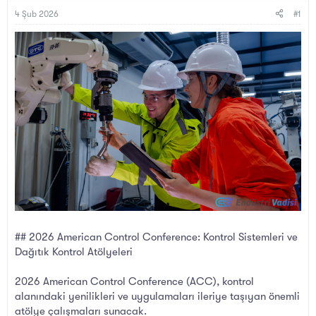
B
g
a
ı
4 Şub 2026
#1
ş
ç
l
t
a
a
t
r
a
i
n
h
i
## 2026 American Control Conference: Kontrol Sistemleri ve
Dağıtık Kontrol Atölyeleri
2026 American Control Conference (ACC), kontrol
alanındaki yenilikleri ve uygulamaları ileriye taşıyan önemli
atölye çalışmaları sunacak.