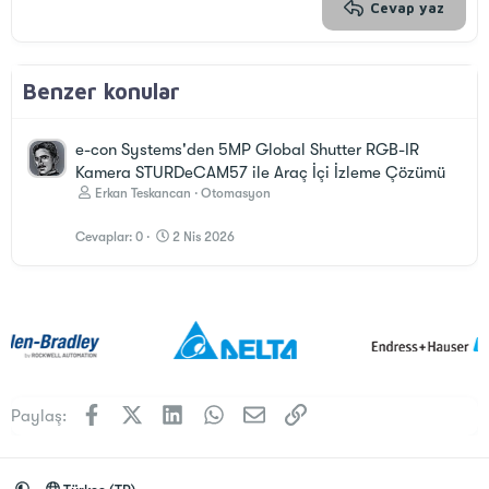
Verdana
Cevap yaz
Benzer konular
e-con Systems'den 5MP Global Shutter RGB-IR
Kamera STURDeCAM57 ile Araç İçi İzleme Çözümü
Erkan Teskancan
Otomasyon
Cevaplar
0
2 Nis 2026
Facebook
X (Twitter)
LinkedIn
WhatsApp
E-posta
Link
Paylaş: