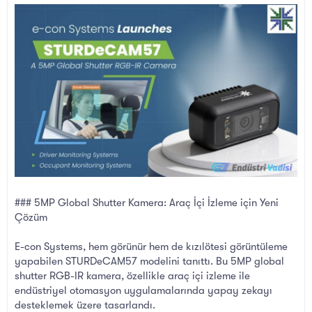
l
t
a
a
t
r
a
i
n
h
i
### 5MP Global Shutter Kamera: Araç İçi İzleme için Yeni
Çözüm
E-con Systems, hem görünür hem de kızılötesi görüntüleme
yapabilen STURDeCAM57 modelini tanıttı. Bu 5MP global
shutter RGB-IR kamera, özellikle araç içi izleme ile
endüstriyel otomasyon uygulamalarında yapay zekayı
desteklemek üzere tasarlandı.