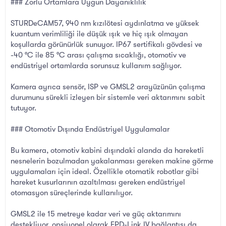
### Zorlu Ortamlara Uygun Dayanıklılık
STURDeCAM57, 940 nm kızılötesi aydınlatma ve yüksek
kuantum verimliliği ile düşük ışık ve hiç ışık olmayan
koşullarda görünürlük sunuyor. IP67 sertifikalı gövdesi ve
-40 °C ile 85 °C arası çalışma sıcaklığı, otomotiv ve
endüstriyel ortamlarda sorunsuz kullanım sağlıyor.
Kamera ayrıca sensör, ISP ve GMSL2 arayüzünün çalışma
durumunu sürekli izleyen bir sistemle veri aktarımını sabit
tutuyor.
### Otomotiv Dışında Endüstriyel Uygulamalar
Bu kamera, otomotiv kabini dışındaki alanda da hareketli
nesnelerin bozulmadan yakalanması gereken makine görme
uygulamaları için ideal. Özellikle otomatik robotlar gibi
hareket kusurlarının azaltılması gereken endüstriyel
otomasyon süreçlerinde kullanılıyor.
GMSL2 ile 15 metreye kadar veri ve güç aktarımını
destekliyor, opsiyonel olarak FPD-Link IV bağlantısı da