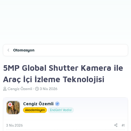
Otomasyon
5MP Global Shutter Kamera ile
Araç İçi İzleme Teknolojisi
K
B
Cengiz Özemli
3 Nis 2026
o
a
n
ş
Cengiz Özemli
u
l
y
a
Akademisyen
Endüstri Vadisi
u
n
B
g
a
ı
3 Nis 2026
#1
ş
ç