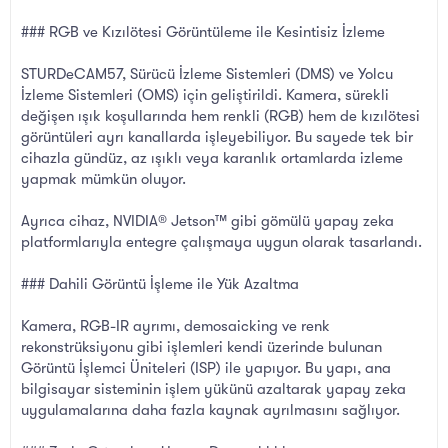
### RGB ve Kızılötesi Görüntüleme ile Kesintisiz İzleme
STURDeCAM57, Sürücü İzleme Sistemleri (DMS) ve Yolcu
İzleme Sistemleri (OMS) için geliştirildi. Kamera, sürekli
değişen ışık koşullarında hem renkli (RGB) hem de kızılötesi
görüntüleri ayrı kanallarda işleyebiliyor. Bu sayede tek bir
cihazla gündüz, az ışıklı veya karanlık ortamlarda izleme
yapmak mümkün oluyor.
Ayrıca cihaz, NVIDIA® Jetson™ gibi gömülü yapay zeka
platformlarıyla entegre çalışmaya uygun olarak tasarlandı.
### Dahili Görüntü İşleme ile Yük Azaltma
Kamera, RGB-IR ayrımı, demosaicking ve renk
rekonstrüksiyonu gibi işlemleri kendi üzerinde bulunan
Görüntü İşlemci Üniteleri (ISP) ile yapıyor. Bu yapı, ana
bilgisayar sisteminin işlem yükünü azaltarak yapay zeka
uygulamalarına daha fazla kaynak ayrılmasını sağlıyor.