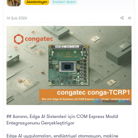
y
a
Akademisyen
Endüstri Vadisi
u
n
B
g
a
ı
16 Şub 2026
#1
ş
ç
l
t
a
a
t
r
a
i
n
h
i
## Aaronn, Edge AI Sistemleri için COM Express Modül
Entegrasyonunu Gerçekleştiriyor
Edge AI uygulamaları, endüstriyel otomasyon, makine