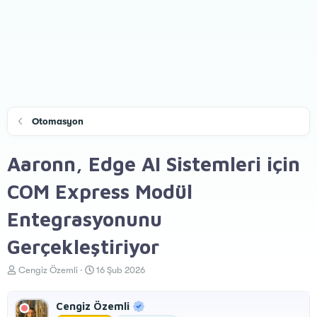
Otomasyon
Aaronn, Edge AI Sistemleri için
COM Express Modül
Entegrasyonunu
Gerçekleştiriyor
K
B
Cengiz Özemli
16 Şub 2026
o
a
n
ş
Cengiz Özemli
u
l