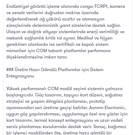
Endüstriyel görüntü işleme alanında conga-TCRP1, kamera
ve sensör verilerini doğrudan makine üzerinde
değerlendirerek ağ yükünü azaltır ve otomasyon
süreçlerinde deterministik yanıt sürelerine destek sağlar.
Ulaşım ve dağıtık altyapı sistemlerinde enerji verimliliği ve
mekanik sağlamlık kritik rol oynar. Medikal ve hijyen
gerektiren alanlarda ise sertifikalı ve kapalı sistem
mimarileri için COM tabanlı platformlar performans
ölçeklendirmesine imkan tanır.
### Üretim Hazır Gömülü Platformlar için Sistem
Entegrasyonu
Yüksek performanslı COM modül seçimi sistemin yalnızca
başlangıcıdır. Güç tasarımı, taşıyıcı kart düzeni, soğutma
stratejisi ve yaşam döngüsü planlaması, prototip
aşamasından seri üretime geçişi belirler. Aaronn Electronic,
uygun güç yapılandırması, uygulamaya özel ara yüzler için
kart tasarımı, termal konsept entegrasyonu ve uzun vadeli
servis planlaması konularında destek verir. Sonuç, bağımsız
bir işlemci modülünden öte, üretime hazır gömülü bir