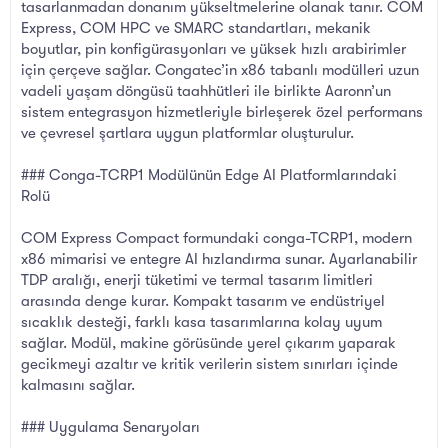
tasarlanmadan donanım yükseltmelerine olanak tanır. COM
Express, COM HPC ve SMARC standartları, mekanik
boyutlar, pin konfigürasyonları ve yüksek hızlı arabirimler
için çerçeve sağlar. Congatec’in x86 tabanlı modülleri uzun
vadeli yaşam döngüsü taahhütleri ile birlikte Aaronn’un
sistem entegrasyon hizmetleriyle birleşerek özel performans
ve çevresel şartlara uygun platformlar oluşturulur.
### Conga-TCRP1 Modülünün Edge AI Platformlarındaki
Rolü
COM Express Compact formundaki conga-TCRP1, modern
x86 mimarisi ve entegre AI hızlandırma sunar. Ayarlanabilir
TDP aralığı, enerji tüketimi ve termal tasarım limitleri
arasında denge kurar. Kompakt tasarım ve endüstriyel
sıcaklık desteği, farklı kasa tasarımlarına kolay uyum
sağlar. Modül, makine görüsünde yerel çıkarım yaparak
gecikmeyi azaltır ve kritik verilerin sistem sınırları içinde
kalmasını sağlar.
### Uygulama Senaryoları