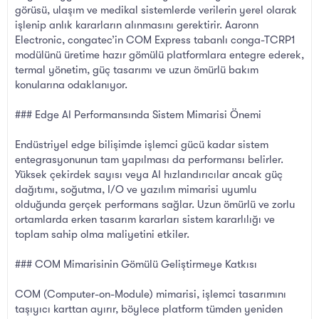
görüsü, ulaşım ve medikal sistemlerde verilerin yerel olarak
işlenip anlık kararların alınmasını gerektirir. Aaronn
Electronic, congatec’in COM Express tabanlı conga-TCRP1
modülünü üretime hazır gömülü platformlara entegre ederek,
termal yönetim, güç tasarımı ve uzun ömürlü bakım
konularına odaklanıyor.
### Edge AI Performansında Sistem Mimarisi Önemi
Endüstriyel edge bilişimde işlemci gücü kadar sistem
entegrasyonunun tam yapılması da performansı belirler.
Yüksek çekirdek sayısı veya AI hızlandırıcılar ancak güç
dağıtımı, soğutma, I/O ve yazılım mimarisi uyumlu
olduğunda gerçek performans sağlar. Uzun ömürlü ve zorlu
ortamlarda erken tasarım kararları sistem kararlılığı ve
toplam sahip olma maliyetini etkiler.
### COM Mimarisinin Gömülü Geliştirmeye Katkısı
COM (Computer-on-Module) mimarisi, işlemci tasarımını
taşıyıcı karttan ayırır, böylece platform tümden yeniden