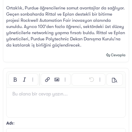
Ortaklık, Purdue öğrencilerine somut avantajlar da sağlıyor.
Geçen sonbaharda Rittal ve Eplan destekli bir bitirme
projesi Rockwell Automation Fair inovasyon alanında
sunuldu. Ayrıca 100'den fazla öğrenci, sektördeki üst düzey
yöneticilerle networking yapma fırsatı buldu. Rittal ve Eplan
yöneticileri, Purdue Polytechnic Dekan Danışma Kurulu'na
da katılarak iş birliğini güçlendirecek.
Cevapla
Kalın
Yatık
Daha fazla seçenek…
Bağlantı ekle
Resim ekle
Daha fazla seçenek…
Geri al
Daha fazla seçen
Önizleme
Sola hizala
9
Arial
Taslağı kaydet
Sıralı liste
Normal
Yazı boyutu
İfadeler
ileri al
GIF ekle
BB Kod aç/kapat
Metin rengi
Alıntı
Biçimlendirmeyi kaldır
Yazı tipi
Medya
Taslaklar
List
Tablo ekle
Hizalama yötemleri
Yatay çizgi ekle
Paragraf biçimi
Spoyler
Üzeri çizik
Kod
Altını çiz
Satır içi spoiler
Satır içi kod
Bu alana bir cevap yazın...
10
Taslağı sil
Book Antiqua
Ortaya hizala
Sırasız liste
Başlık 1
12
Courier New
Sağa hizala
Girinti
Başlık 2
Georgia
15
Metni yana yasla
Çıkıntı
Adı
Başlık 3
18
Tahoma