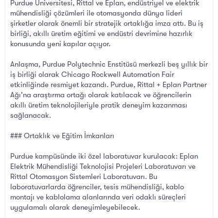
Purdue Üniversitesi, Rittal ve Eplan, endüstriyel ve elektrik
mühendisliği çözümleri ile otomasyonda dünya lideri
şirketler olarak önemli bir stratejik ortaklığa imza attı. Bu iş
birliği, akıllı üretim eğitimi ve endüstri devrimine hazırlık
konusunda yeni kapılar açıyor.
Anlaşma, Purdue Polytechnic Enstitüsü merkezli beş yıllık bir
iş birliği olarak Chicago Rockwell Automation Fair
etkinliğinde resmiyet kazandı. Purdue, Rittal + Eplan Partner
Ağı'na araştırma ortağı olarak katılacak ve öğrencilerin
akıllı üretim teknolojileriyle pratik deneyim kazanması
sağlanacak.
### Ortaklık ve Eğitim İmkanları
Purdue kampüsünde iki özel laboratuvar kurulacak: Eplan
Elektrik Mühendisliği Teknolojisi Projeleri Laboratuvarı ve
Rittal Otomasyon Sistemleri Laboratuvarı. Bu
laboratuvarlarda öğrenciler, tesis mühendisliği, kablo
montajı ve kablolama alanlarında veri odaklı süreçleri
uygulamalı olarak deneyimleyebilecek.