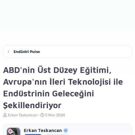
Endüstri Pulse
ABD'nin Üst Düzey Eğitimi,
Avrupa'nın İleri Teknolojisi ile
Endüstrinin Geleceğini
Şekillendiriyor
K
B
Erkan Teskancan
5 Mar 2026
o
a
n
ş
Erkan Teskancan
u
l