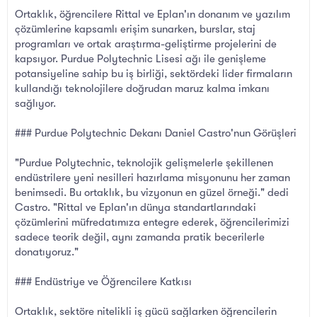
Ortaklık, öğrencilere Rittal ve Eplan'ın donanım ve yazılım
çözümlerine kapsamlı erişim sunarken, burslar, staj
programları ve ortak araştırma-geliştirme projelerini de
kapsıyor. Purdue Polytechnic Lisesi ağı ile genişleme
potansiyeline sahip bu iş birliği, sektördeki lider firmaların
kullandığı teknolojilere doğrudan maruz kalma imkanı
sağlıyor.
### Purdue Polytechnic Dekanı Daniel Castro'nun Görüşleri
"Purdue Polytechnic, teknolojik gelişmelerle şekillenen
endüstrilere yeni nesilleri hazırlama misyonunu her zaman
benimsedi. Bu ortaklık, bu vizyonun en güzel örneği." dedi
Castro. "Rittal ve Eplan'ın dünya standartlarındaki
çözümlerini müfredatımıza entegre ederek, öğrencilerimizi
sadece teorik değil, aynı zamanda pratik becerilerle
donatıyoruz."
### Endüstriye ve Öğrencilere Katkısı
Ortaklık, sektöre nitelikli iş gücü sağlarken öğrencilerin