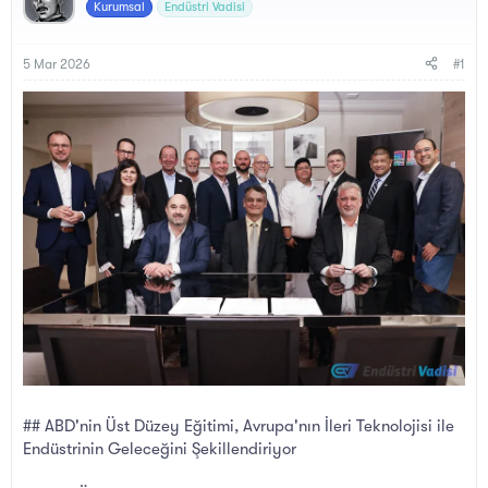
y
a
Kurumsal
Endüstri Vadisi
u
n
B
g
a
ı
5 Mar 2026
#1
ş
ç
l
t
a
a
t
r
a
i
n
h
i
## ABD'nin Üst Düzey Eğitimi, Avrupa'nın İleri Teknolojisi ile
Endüstrinin Geleceğini Şekillendiriyor