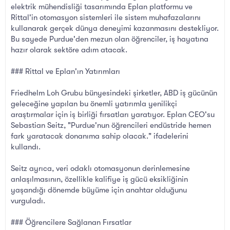
elektrik mühendisliği tasarımında Eplan platformu ve
Rittal'in otomasyon sistemleri ile sistem muhafazalarını
kullanarak gerçek dünya deneyimi kazanmasını destekliyor.
Bu sayede Purdue'den mezun olan öğrenciler, iş hayatına
hazır olarak sektöre adım atacak.
### Rittal ve Eplan'ın Yatırımları
Friedhelm Loh Grubu bünyesindeki şirketler, ABD iş gücünün
geleceğine yapılan bu önemli yatırımla yenilikçi
araştırmalar için iş birliği fırsatları yaratıyor. Eplan CEO'su
Sebastian Seitz, "Purdue'nun öğrencileri endüstride hemen
fark yaratacak donanıma sahip olacak." ifadelerini
kullandı.
Seitz ayrıca, veri odaklı otomasyonun derinlemesine
anlaşılmasının, özellikle kalifiye iş gücü eksikliğinin
yaşandığı dönemde büyüme için anahtar olduğunu
vurguladı.
### Öğrencilere Sağlanan Fırsatlar