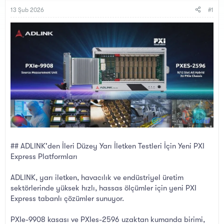
B
g
a
ı
13 Şub 2026
#1
ş
ç
l
t
a
a
t
r
a
i
n
h
i
## ADLINK'den İleri Düzey Yarı İletken Testleri İçin Yeni PXI
Express Platformları
ADLINK, yarı iletken, havacılık ve endüstriyel üretim
sektörlerinde yüksek hızlı, hassas ölçümler için yeni PXI
Express tabanlı çözümler sunuyor.
PXIe-9908 kasası ve PXIes-2596 uzaktan kumanda birimi,