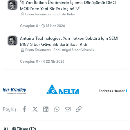
🚀 Yarı İletken Üretiminde İşleme Dönüşümü: DMG
MORI'den Yeni Bir Yaklaşım! 💡
Erkan Teskancan
Endüstri Pulse
Cevaplar
0
16 Haz 2026
Antaira Technologies, Yarı İletken Sektörü İçin SEMI
E187 Siber Güvenlik Sertifikası Aldı
Erkan Teskancan
Endüstriyel Siber Güvenlik
Cevaplar
0
22 Nis 2026
Facebook
X (Twitter)
LinkedIn
WhatsApp
E-posta
Link
Paylaş:
Türkçe (TR)