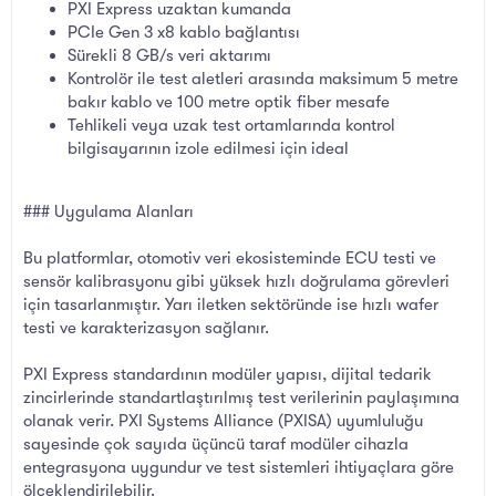
PXI Express uzaktan kumanda
PCIe Gen 3 x8 kablo bağlantısı
Sürekli 8 GB/s veri aktarımı
Kontrolör ile test aletleri arasında maksimum 5 metre
bakır kablo ve 100 metre optik fiber mesafe
Tehlikeli veya uzak test ortamlarında kontrol
bilgisayarının izole edilmesi için ideal
### Uygulama Alanları
Bu platformlar, otomotiv veri ekosisteminde ECU testi ve
sensör kalibrasyonu gibi yüksek hızlı doğrulama görevleri
için tasarlanmıştır. Yarı iletken sektöründe ise hızlı wafer
testi ve karakterizasyon sağlanır.
PXI Express standardının modüler yapısı, dijital tedarik
zincirlerinde standartlaştırılmış test verilerinin paylaşımına
olanak verir. PXI Systems Alliance (PXISA) uyumluluğu
sayesinde çok sayıda üçüncü taraf modüler cihazla
entegrasyona uygundur ve test sistemleri ihtiyaçlara göre
ölçeklendirilebilir.