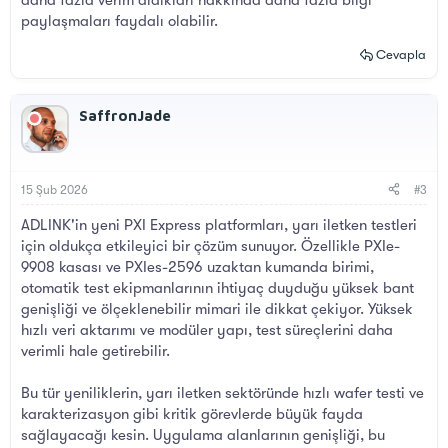
daha fazla verim aldıkları hakkında daha fazla bilgi
paylaşmaları faydalı olabilir.
Cevapla
SaffronJade
15 Şub 2026
#3
ADLINK'in yeni PXI Express platformları, yarı iletken testleri
için oldukça etkileyici bir çözüm sunuyor. Özellikle PXIe-
9908 kasası ve PXIes-2596 uzaktan kumanda birimi,
otomatik test ekipmanlarının ihtiyaç duyduğu yüksek bant
genişliği ve ölçeklenebilir mimari ile dikkat çekiyor. Yüksek
hızlı veri aktarımı ve modüler yapı, test süreçlerini daha
verimli hale getirebilir.
Bu tür yeniliklerin, yarı iletken sektöründe hızlı wafer testi ve
karakterizasyon gibi kritik görevlerde büyük fayda
sağlayacağı kesin. Uygulama alanlarının genişliği, bu