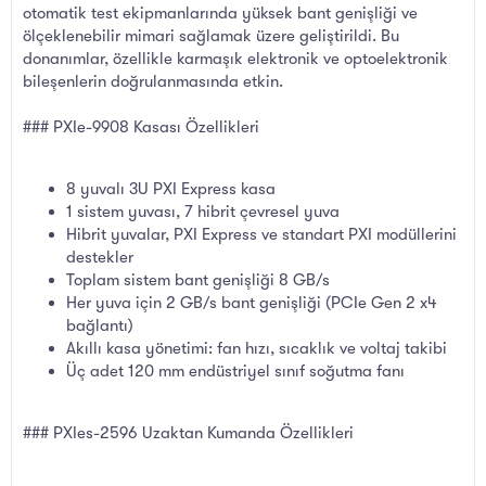
otomatik test ekipmanlarında yüksek bant genişliği ve
ölçeklenebilir mimari sağlamak üzere geliştirildi. Bu
donanımlar, özellikle karmaşık elektronik ve optoelektronik
bileşenlerin doğrulanmasında etkin.
### PXIe-9908 Kasası Özellikleri
8 yuvalı 3U PXI Express kasa
1 sistem yuvası, 7 hibrit çevresel yuva
Hibrit yuvalar, PXI Express ve standart PXI modüllerini
destekler
Toplam sistem bant genişliği 8 GB/s
Her yuva için 2 GB/s bant genişliği (PCIe Gen 2 x4
bağlantı)
Akıllı kasa yönetimi: fan hızı, sıcaklık ve voltaj takibi
Üç adet 120 mm endüstriyel sınıf soğutma fanı
### PXIes-2596 Uzaktan Kumanda Özellikleri