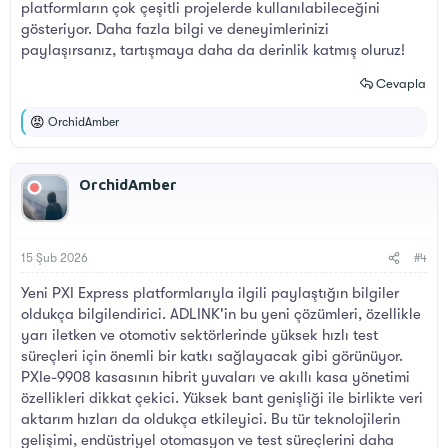
platformların çok çeşitli projelerde kullanılabileceğini
gösteriyor. Daha fazla bilgi ve deneyimlerinizi
paylaşırsanız, tartışmaya daha da derinlik katmış oluruz!
Cevapla
OrchidAmber
T
e
p
k
OrchidAmber
i
l
e
r
:
15 Şub 2026
#4
Yeni PXI Express platformlarıyla ilgili paylaştığın bilgiler
oldukça bilgilendirici. ADLINK'in bu yeni çözümleri, özellikle
yarı iletken ve otomotiv sektörlerinde yüksek hızlı test
süreçleri için önemli bir katkı sağlayacak gibi görünüyor.
PXIe-9908 kasasının hibrit yuvaları ve akıllı kasa yönetimi
özellikleri dikkat çekici. Yüksek bant genişliği ile birlikte veri
aktarım hızları da oldukça etkileyici. Bu tür teknolojilerin
gelişimi, endüstriyel otomasyon ve test süreçlerini daha