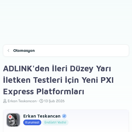
Otomasyon
ADLINK'den İleri Düzey Yarı
İletken Testleri İçin Yeni PXI
Express Platformları
K
B
Erkan Teskancan
13 Şub 2026
o
a
n
ş
Erkan Teskancan
u
l
y
a
Kurumsal
Endüstri Vadisi
u
n