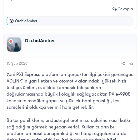
Cevapla
OrchidAmber
T
e
p
k
OrchidAmber
i
l
e
r
:
15 Şub 2026
#2
Yeni PXI Express platformları gerçekten ilgi çekici görünüyor.
ADLINK'in yarı iletken ve otomotiv alanındaki yüksek hızlı
test çözümleri, özellikle karmaşık bileşenlerin
doğrulanmasında büyük kolaylık sağlayacaktır. PXIe-9908
kasasının modüler yapısı ve yüksek bant genişliği, test
süreçlerini oldukça verimli hale getirebilir.
Bu tür yeniliklerin, endüstriyel üretim süreçlerine nasıl katkı
sağladığını görmek heyecan verici. Kullanıcıların bu
platformları nasıl deneyimlediği ve hangi uygulamalarda