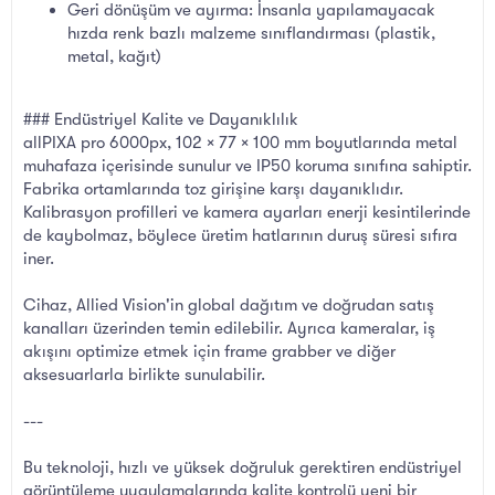
Geri dönüşüm ve ayırma: İnsanla yapılamayacak
hızda renk bazlı malzeme sınıflandırması (plastik,
metal, kağıt)
### Endüstriyel Kalite ve Dayanıklılık
allPIXA pro 6000px, 102 × 77 × 100 mm boyutlarında metal
muhafaza içerisinde sunulur ve IP50 koruma sınıfına sahiptir.
Fabrika ortamlarında toz girişine karşı dayanıklıdır.
Kalibrasyon profilleri ve kamera ayarları enerji kesintilerinde
de kaybolmaz, böylece üretim hatlarının duruş süresi sıfıra
iner.
Cihaz, Allied Vision'in global dağıtım ve doğrudan satış
kanalları üzerinden temin edilebilir. Ayrıca kameralar, iş
akışını optimize etmek için frame grabber ve diğer
aksesuarlarla birlikte sunulabilir.
---
Bu teknoloji, hızlı ve yüksek doğruluk gerektiren endüstriyel
görüntüleme uygulamalarında kalite kontrolü yeni bir