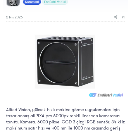
y
a
Kurumsal
Endüstri Vadisi
u
n
B
g
a
ı
2 Nis 2026
#1
ş
ç
l
t
a
a
t
r
a
i
n
h
i
Allied Vision, yüksek hızlı makine görme uygulamaları için
tasarlanmış allPIXA pro 6000px renkli linescan kamerasını
tanıttı. Kamera, 6000 piksel CCD 3 çizgi RGB sensör, 34 kHz
maksimum satır hızı ve 400 nm ile 1000 nm arasında geniş