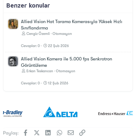
Benzer konular
Allied Vision Hat Tarama Kamerasıyla Yüksek Hızlı
Sınıflandırma
Cengiz Özemli
Otomasyon
Cevaplar
0
22 Şub 2026
Allied Vision Kamera ile 5.000 fps Senkrotron
Görüntüleme
Erkan Teskancan
Otomasyon
Cevaplar
0
12 Şub 2026
Facebook
X (Twitter)
LinkedIn
WhatsApp
E-posta
Link
Paylaş: