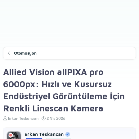
Otomasyon
Allied Vision allPIXA pro
6000px: Hızlı ve Kusursuz
Endüstriyel Görüntüleme İçin
Renkli Linescan Kamera
K
B
Erkan Teskancan
2 Nis 2026
o
a
n
ş
Erkan Teskancan
u
l