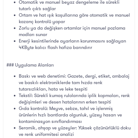
Otomatik ve manuel beyaz dengeleme ile sürekli
tutarlı çıktı sağlar
Ortam ve hat ışık koşullarına göre otomatik ve manuel
kazanç kontrolü yapar
Zorlu ya da değişken ortamlar için manuel pozlama
modları sunar
Enerji kesintilerinde ayarların korunmasını sağlayan
4KByte kalıcı flash hafıza barındırır
### Uygulama Alanları
Baskı ve web denetimi: Gazete, dergi, etiket, ambalaj
ve baskılı elektroniklerde tam hızda renk
tutarsızlıkları, hata ve leke tespiti
Tekstil: Sürekli kumaş rulolarında iplik kopmaları, renk
değişimleri ve desen hatalarının erken tespiti
Gıda kontrolü: Meyve, sebze, tahıl ve işlenmiş
ürünlerin hızlı bantlarda olgunluk, yüzey hasarı ve
kontaminasyon sınıflandırması
Seramik, ahşap ve yüzeyler: Yüksek çözünürlüklü doku
ve renk uniformitesi analizi