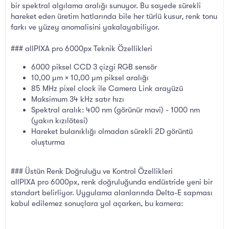
bir spektral algılama aralığı sunuyor. Bu sayede sürekli
hareket eden üretim hatlarında bile her türlü kusur, renk tonu
farkı ve yüzey anomalisini yakalayabiliyor.
### allPIXA pro 6000px Teknik Özellikleri
6000 piksel CCD 3 çizgi RGB sensör
10,00 µm × 10,00 µm piksel aralığı
85 MHz pixel clock ile Camera Link arayüzü
Maksimum 34 kHz satır hızı
Spektral aralık: 400 nm (görünür mavi) - 1000 nm
(yakın kızılötesi)
Hareket bulanıklığı olmadan sürekli 2D görüntü
oluşturma
### Üstün Renk Doğruluğu ve Kontrol Özellikleri
allPIXA pro 6000px, renk doğruluğunda endüstride yeni bir
standart belirliyor. Uygulama alanlarında Delta-E sapması
kabul edilemez sonuçlara yol açarken, bu kamera: