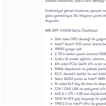
ASRock Industrial, çoklu GPU desteği v
Endüstriyel görsel inceleme, gerçek za
gücü gerektiriyor. Bu ihtiyaca yanıt o
duyurdu.
### iEPF-11000S Serisi Özellikleri
Dört adet GPU desteği ile yoğun
Intel® Xeon® 600 serisi işlemcile
W890 yonga seti
2 TB'a kadar quad-channel DD
Çoklu AI model eğitimi, çıkarım,
Altı adet PCIe Gen5 x16 ve bir 
NVMe depolama ve yüksek perfor
ECC destekli bellek ile veri bü
Sekiz SATA3 portu ve Intel® VMD
İki adet M.2 Key M slotu ile de
Çift 1 GbE LAN ve opsiyonel çif
602.6 × 175 × 438 mm ölçülerind
1600 W ATX güç kaynağı ile yük
TPM 2.0 ve Intel® vPro ile güven