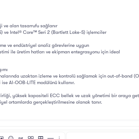
i ve alan tasarrufu sağlanır
) ve Intel® Core™ Seri 2 (Bartlett Lake-S) işlemciler
eme ve endüstriyel analiz görevlerine uygun
timi ile üretim hatları ve ekipman entegrasyonu için ideal
şımı
amalarında uzaktan izleme ve kontrolü sağlamak için out-of-band (O
ise AI-OOB-LITE modülünü kullanır.
irliği, yüksek kapasiteli ECC bellek ve uzak yönetimi bir araya get
yel ortamlarda gerçekleştirilmesine olanak tanır.