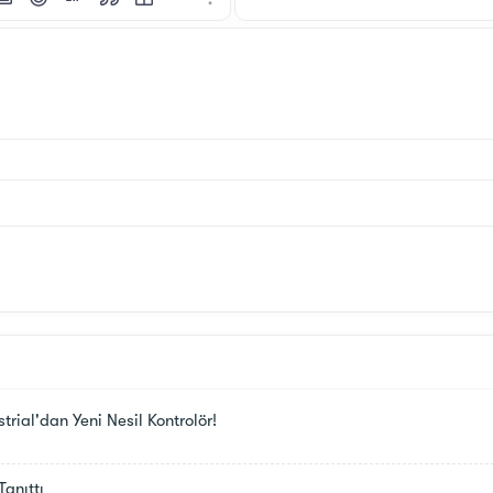
i
tı ekle
esim ekle
İfadeler
GIF ekle
Alıntı
Tablo ekle
Yatay çizgi ekle
Daha fazla seçenek…
ial'dan Yeni Nesil Kontrolör!
Tanıttı