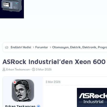
Endüstri Vadisi
Forumlar
Otomasyon, Elektrik, Elektronik, Pro
ASRock Industrial’den Xeon 600
K
B
Erkan Teskancan
3 Mar 2026
o
a
n
ş
u
l
3 Mar 2026
y
a
u
n
B
g
a
ı
ş
ç
Erkan Teskancan