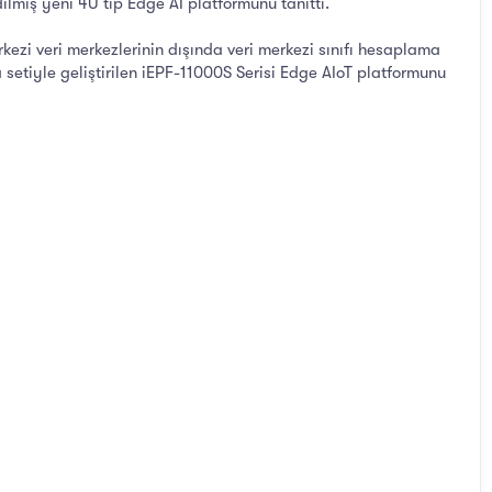
ilmiş yeni 4U tip Edge AI platformunu tanıttı.
ezi veri merkezlerinin dışında veri merkezi sınıfı hesaplama
setiyle geliştirilen iEPF-11000S Serisi Edge AIoT platformunu