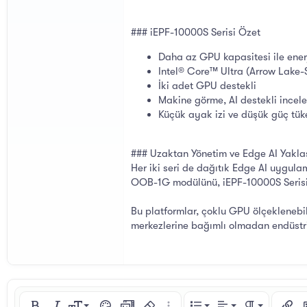
### iEPF-10000S Serisi Özet
Daha az GPU kapasitesi ile enerj
Intel® Core™ Ultra (Arrow Lake-S
İki adet GPU destekli
Makine görme, AI destekli incel
Küçük ayak izi ve düşük güç tüke
### Uzaktan Yönetim ve Edge AI Yakla
Her iki seri de dağıtık Edge AI uygul
OOB-1G modülünü, iEPF-10000S Serisi 
Bu platformlar, çoklu GPU ölçeklenebil
merkezlerine bağımlı olmadan endüstri