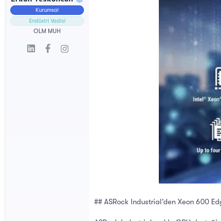
l
t
Kurumsal
a
a
t
r
Endüstri Vadisi
a
i
OLM MUH
n
h
i
## ASRock Industrial’den Xeon 600 Ed