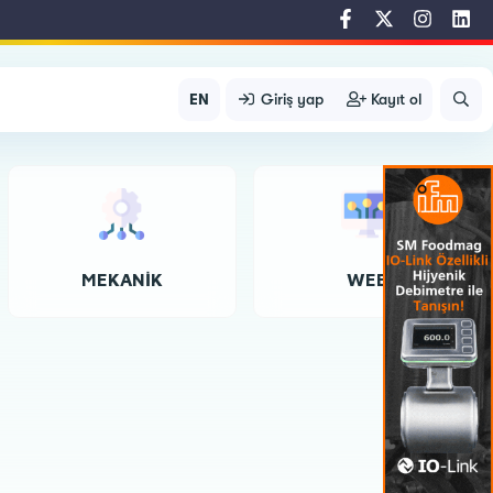
EN
Giriş yap
Kayıt ol
MEKANIK
WEB