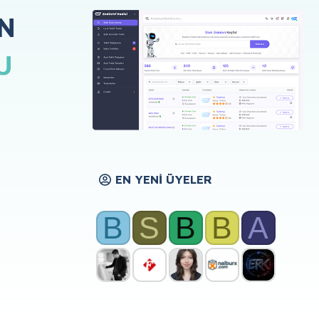
N
U
EN YENI ÜYELER
B
S
B
B
A