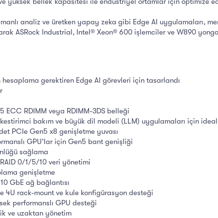
e yüksek bellek kapasitesi ile endüstriyel ortamlar için optimize ed
manlı analiz ve üretken yapay zeka gibi Edge AI uygulamaları, merk
larak ASRock Industrial, Intel® Xeon® 600 işlemciler ve W890 yonga 
 hesaplama gerektiren Edge AI görevleri için tasarlandı
r
R5 ECC RDIMM veya RDIMM-3DS belleği
 kestirimci bakım ve büyük dil modeli (LLM) uygulamaları için ideal
adet PCIe Gen5 x8 genişletme yuvası
manslı GPU’lar için Gen5 bant genişliği
tünlüğü sağlama
 RAID 0/1/5/10 veri yönetimi
polama genişletme
t 10 GbE ağ bağlantısı
e 4U rack-mount ve kule konfigürasyon desteği
sek performanslı GPU desteği
lik ve uzaktan yönetim