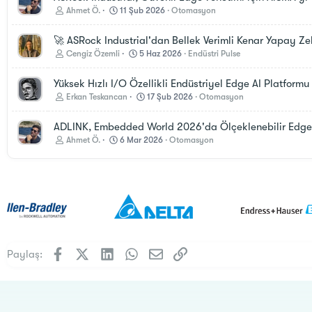
Ahmet Ö.
11 Şub 2026
Otomasyon
🚀 ASRock Industrial'dan Bellek Verimli Kenar Yapay Zek
Cengiz Özemli
5 Haz 2026
Endüstri Pulse
Yüksek Hızlı I/O Özellikli Endüstriyel Edge AI Platformu
Erkan Teskancan
17 Şub 2026
Otomasyon
ADLINK, Embedded World 2026'da Ölçeklenebilir Edge 
Ahmet Ö.
6 Mar 2026
Otomasyon
Facebook
X (Twitter)
LinkedIn
WhatsApp
E-posta
Link
Paylaş: