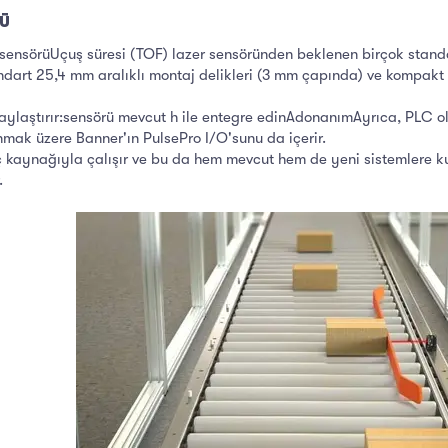
​
sensörüUçuş süresi (TOF) lazer sensöründen beklenen birçok standar
standart 25,4 mm aralıklı montaj delikleri (3 mm çapında) ve kompa
kolaylaştırır:sensörü mevcut h ile entegre edinAdonanımAyrıca, PLC 
nmak üzere Banner'ın PulsePro I/O'sunu da içerir.
kaynağıyla çalışır ve bu da hem mevcut hem de yeni sistemlere kuru
.