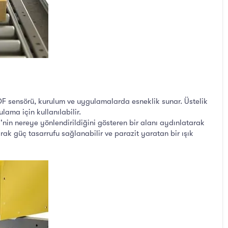
TOF sensörü, kurulum ve uygulamalarda esneklik sunar. Üstelik
ama için kullanılabilir.
2'nin nereye yönlendirildiğini gösteren bir alanı aydınlatarak
arak güç tasarrufu sağlanabilir ve parazit yaratan bir ışık