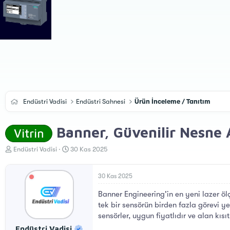
Endüstri Vadisi
Endüstri Sahnesi
Ürün İnceleme / Tanıtım
Banner, Güvenilir Nesne 
Vitrin
K
B
Endüstri Vadisi
30 Kas 2025
o
a
n
ş
u
l
30 Kas 2025
y
a
Banner Engineering'in en yeni lazer ö
u
n
B
g
tek bir sensörün birden fazla görevi y
a
ı
sensörler, uygun fiyatlıdır ve alan kıs
ş
ç
Endüstri Vadisi