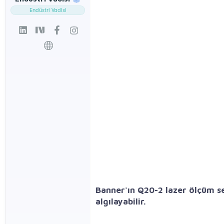
l
t
Endüstri Vadisi
a
a
t
r
a
i
n
h
i
Banner'ın Q20-2 lazer ölçüm se
algılayabilir.​