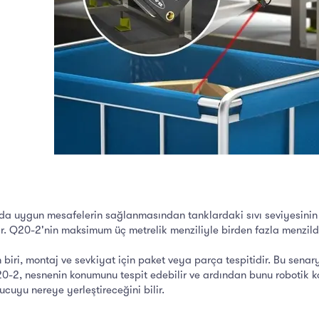
da uygun mesafelerin sağlanmasından tanklardaki sıvı seviyesinin 
. Q20-2'nin maksimum üç metrelik menziliyle birden fazla menzil
iri, montaj ve sevkiyat için paket veya parça tespitidir. Bu senaryo
20-2, nesnenin konumunu tespit edebilir ve ardından bunu robotik ko
cuyu nereye yerleştireceğini bilir.