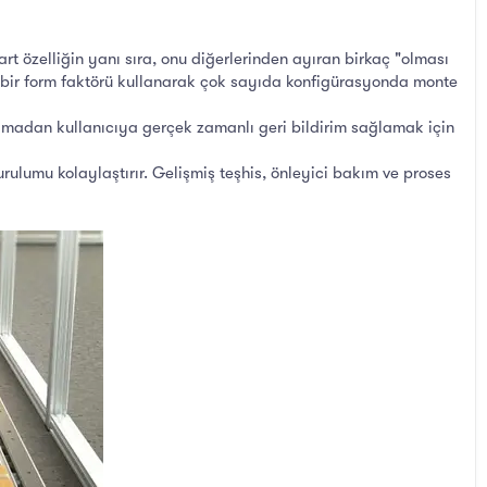
t özelliğin yanı sıra, onu diğerlerinden ayıran birkaç "olması
kt bir form faktörü kullanarak çok sayıda konfigürasyonda monte
olmadan kullanıcıya gerçek zamanlı geri bildirim sağlamak için
lumu kolaylaştırır. Gelişmiş teşhis, önleyici bakım ve proses