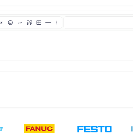
i
tı ekle
esim ekle
İfadeler
GIF ekle
Alıntı
Tablo ekle
Yatay çizgi ekle
Daha fazla seçenek…