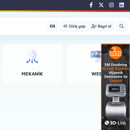
EN
Giriş yap
Kayıt ol
MEKANIK
WEB