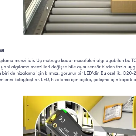
a​
algılama menzilidir. Üç metreye kadar mesafeleri algılayabilen bu 
yani algılama menzilleri değişse bile aynı sensör birden fazla uygul
 biri de hizalama için kırmızı, görünür bir LED'dir. Bu özellik, Q20-
mlerini kolaylaştırır. LED, hizalama için açılıp, çalışma için kapatıl