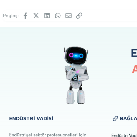
Facebook
X (Twitter)
LinkedIn
WhatsApp
E-posta
Link
Paylaş:
ENDÜSTRI VADISI
BAĞLA
Endüstriyel sektör profesyonelleri için
Endüstri Vad