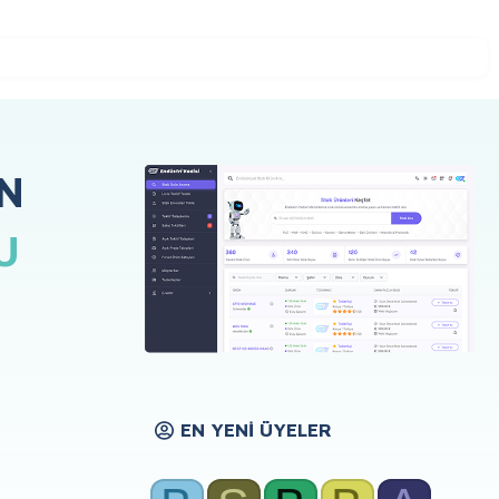
N
U
EN YENI ÜYELER