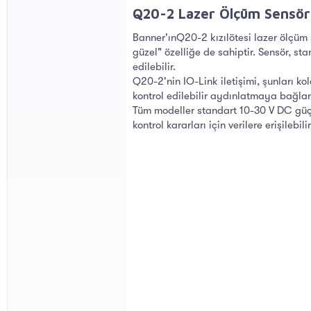
Q20-2 Lazer Ölçüm Sensörü
Banner'ınQ20-2 kızılötesi lazer ölçüm 
güzel" özelliğe de sahiptir. Sensör, 
edilebilir.
Q20-2'nin IO-Link iletişimi, şunları 
kontrol edilebilir aydınlatmaya bağla
Tüm modeller standart 10-30 V DC güç 
kontrol kararları için verilere erişilebilir