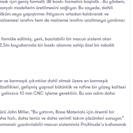
nmak için geniş formatlı 3B baskı hizmetini başlattı . Bu yöntem,
arçalı modellerin üretilmesini sağlıyor. Bu sayede, dahili
 döküm veya yapıştırma ihtiyacını ortadan kaldırarak ve
rf malzemesi israfını hem de malzeme israfını azaltmaya yardımcı
formüle edilmiş, yeni, basılabilir bir macun sistemi olan
2,5m boyutlarında bir baskı alanına sahip özel bir robotik
ar ve karmaşık çıkıntılar dahil olmak üzere en karmaşık
ellikleri, gelişmiş yapısal bütünlük ve rafine bir yüzey kalitesi
çin yalnızca 10 mm CNC işleme gerektirir. Bu son adım daha
rü John Miller, "Bu yatırım, Base Materials için önemli bir
aha hızlı, daha temiz ve daha verimli takım çözümleri sunuyor,"
ormanslı yazdırılabilir macun sistemimiz ProXtrude'u kullanarak