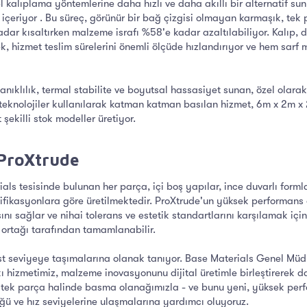
l kalıplama yöntemlerine daha hızlı ve daha akıllı bir alternatif su
içeriyor . Bu süreç, görünür bir bağ çizgisi olmayan karmaşık, tek p
dar kısaltırken malzeme israfı %58'e kadar azaltılabiliyor. Kalıp,
rek, hizmet teslim sürelerini önemli ölçüde hızlandırıyor ve hem sa
ıklılık, termal stabilite ve boyutsal hassasiyet sunan, özel olarak 
 teknolojiler kullanılarak katman katman basılan hizmet, 6m x 2m x 
şekilli stok modeller üretiyor.
ProXtrude​
als tesisinde bulunan her parça, içi boş yapılar, ince duvarlı forml
ifikasyonlara göre üretilmektedir. ProXtrude'un yüksek performans öz
nı sağlar ve nihai tolerans ve estetik standartlarını karşılamak i
e ortağı tarafından tamamlanabilir.
 üst seviyeye taşımalarına olanak tanıyor. Base Materials Genel Müdü
 hizmetimiz, malzeme inovasyonunu dijital üretimle birleştirerek d
i tek parça halinde basma olanağımızla - ve bunu yeni, yüksek perf
üğü ve hız seviyelerine ulaşmalarına yardımcı oluyoruz.