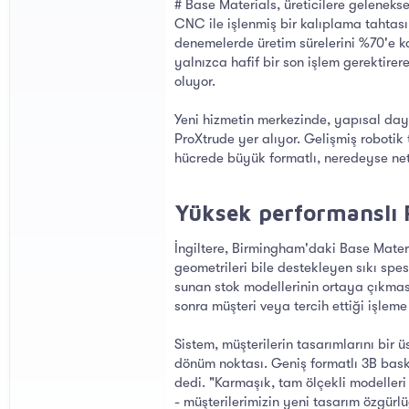
# Base Materials, üreticilere gelenekse
CNC ile işlenmiş bir kalıplama tahtası 
denemelerde üretim sürelerini %70'e ka
yalnızca hafif bir son işlem gerektire
oluyor.
Yeni hizmetin merkezinde, yapısal dayan
ProXtrude yer alıyor. Gelişmiş robotik
hücrede büyük formatlı, neredeyse net 
Yüksek performanslı 
İngiltere, Birmingham'daki Base Materi
geometrileri bile destekleyen sıkı spes
sunan stok modellerinin ortaya çıkması
sonra müşteri veya tercih ettiği işlem
Sistem, müşterilerin tasarımlarını bir
dönüm noktası. Geniş formatlı 3B baskı
dedi. "Karmaşık, tam ölçekli modeller
- müşterilerimizin yeni tasarım özgürl