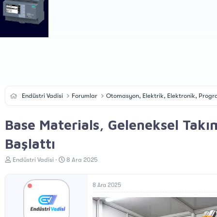
Endüstri Vadisi
Forumlar
Otomasyon, Elektrik, Elektronik, Pro
Base Materials, Geleneksel Takı
Başlattı
K
B
Endüstri Vadisi
8 Ara 2025
o
a
n
ş
u
l
8 Ara 2025
y
a
u
n
B
g