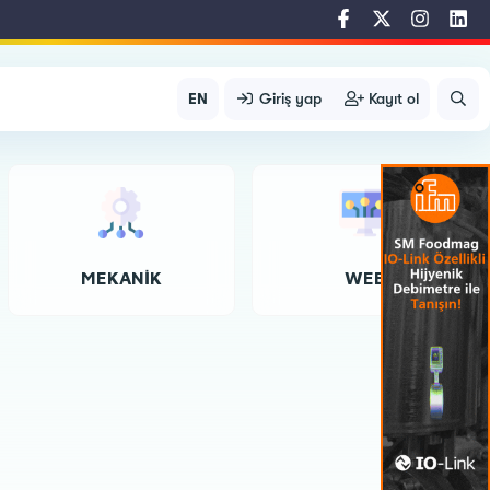
EN
Giriş yap
Kayıt ol
MEKANIK
WEB