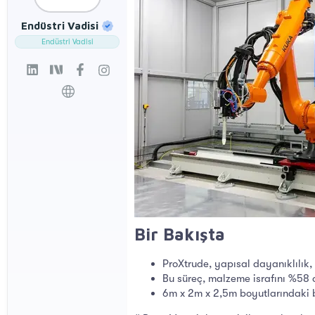
a
ı
ş
ç
Endüstri Vadisi
l
t
Endüstri Vadisi
a
a
t
r
a
i
n
h
i
Bir Bakışta​
ProXtrude, yapısal dayanıklılık,
Bu süreç, malzeme israfını %58 o
6m x 2m x 2,5m boyutlarındaki bi