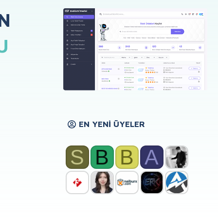
N
U
EN YENI ÜYELER
S
B
B
A