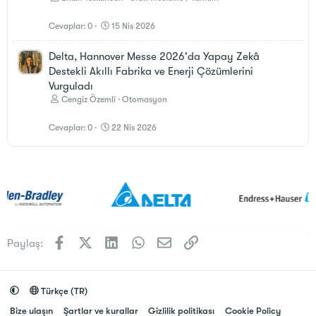
Cevaplar
0
15 Nis 2026
Delta, Hannover Messe 2026'da Yapay Zekâ
Destekli Akıllı Fabrika ve Enerji Çözümlerini
Vurguladı
Cengiz Özemli
Otomasyon
Cevaplar
0
22 Nis 2026
Facebook
X (Twitter)
LinkedIn
WhatsApp
E-posta
Link
Paylaş:
Türkçe (TR)
Bize ulaşın
Şartlar ve kurallar
Gizlilik politikası
Cookie Policy