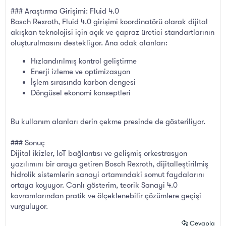
### Araştırma Girişimi: Fluid 4.0
Bosch Rexroth, Fluid 4.0 girişimi koordinatörü olarak dijital
akışkan teknolojisi için açık ve çapraz üretici standartlarının
oluşturulmasını destekliyor. Ana odak alanları:
Hızlandırılmış kontrol geliştirme
Enerji izleme ve optimizasyon
İşlem sırasında karbon dengesi
Döngüsel ekonomi konseptleri
Bu kullanım alanları derin çekme presinde de gösteriliyor.
### Sonuç
Dijital ikizler, IoT bağlantısı ve gelişmiş orkestrasyon
yazılımını bir araya getiren Bosch Rexroth, dijitalleştirilmiş
hidrolik sistemlerin sanayi ortamındaki somut faydalarını
ortaya koyuyor. Canlı gösterim, teorik Sanayi 4.0
kavramlarından pratik ve ölçeklenebilir çözümlere geçişi
vurguluyor.
Cevapla