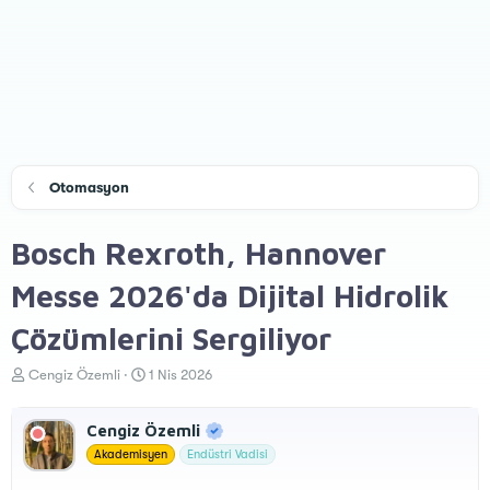
Otomasyon
Bosch Rexroth, Hannover
Messe 2026'da Dijital Hidrolik
Çözümlerini Sergiliyor
K
B
Cengiz Özemli
1 Nis 2026
o
a
n
ş
Cengiz Özemli
u
l
y
a
Akademisyen
Endüstri Vadisi
u
n