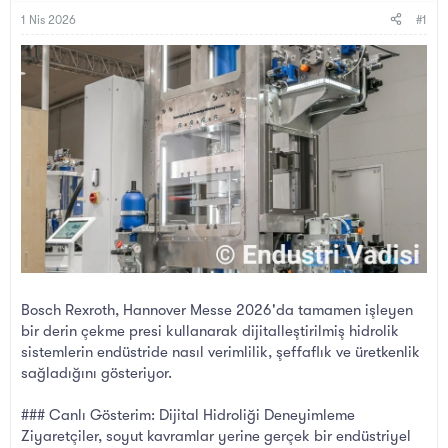
B
g
a
ı
1 Nis 2026
#1
ş
ç
l
t
a
a
t
r
a
i
n
h
i
Bosch Rexroth, Hannover Messe 2026'da tamamen işleyen
bir derin çekme presi kullanarak dijitalleştirilmiş hidrolik
sistemlerin endüstride nasıl verimlilik, şeffaflık ve üretkenlik
sağladığını gösteriyor.
### Canlı Gösterim: Dijital Hidroliği Deneyimleme
Ziyaretçiler, soyut kavramlar yerine gerçek bir endüstriyel