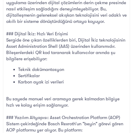
uygulama üzerinden dijital çözümlerin derin çekme presinde
nasıl etkileşim sağladığını deneyimleyebiliyor. Bu,
dijitalleşmenin geleneksel akışkan teknolojisini veri odaklı ve
akıllı bir sisteme dönüştürdüğünü ortaya koyuyor.
### Dijital İkiz: Hızlı Veri Erişimi
Sergide öne çıkan özelliklerden biri, Dijital İkiz teknolojisinin
Asset Administration Shell (AAS) üzerinden kullanımıdır.
Bileşenlerdeki QR kod taranarak kullanıcılar anında şu
bilgilere erişebiliyor:
Teknik dokümantasyon
Sertifikalar
Karbon ayak izi verileri
Bu sayede manuel veri aramaya gerek kalmadan bilgiye
hızlı ve kolay erişim sağlanıyor.
### Yazılım Altyapısı: Asset Orchestration Platform (AOP)
Sistem çekirdeğinde Bosch Rexroth’un "beyin" görevi gören
AOP platformu yer alıyor. Bu platform: