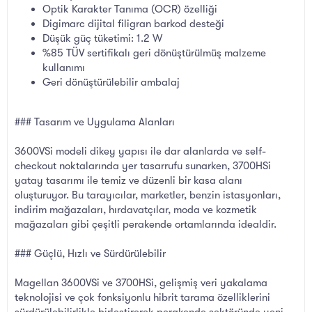
Optik Karakter Tanıma (OCR) özelliği
Digimarc dijital filigran barkod desteği
Düşük güç tüketimi: 1.2 W
%85 TÜV sertifikalı geri dönüştürülmüş malzeme
kullanımı
Geri dönüştürülebilir ambalaj
### Tasarım ve Uygulama Alanları
3600VSi modeli dikey yapısı ile dar alanlarda ve self-
checkout noktalarında yer tasarrufu sunarken, 3700HSi
yatay tasarımı ile temiz ve düzenli bir kasa alanı
oluşturuyor. Bu tarayıcılar, marketler, benzin istasyonları,
indirim mağazaları, hırdavatçılar, moda ve kozmetik
mağazaları gibi çeşitli perakende ortamlarında idealdir.
### Güçlü, Hızlı ve Sürdürülebilir
Magellan 3600VSi ve 3700HSi, gelişmiş veri yakalama
teknolojisi ve çok fonksiyonlu hibrit tarama özelliklerini