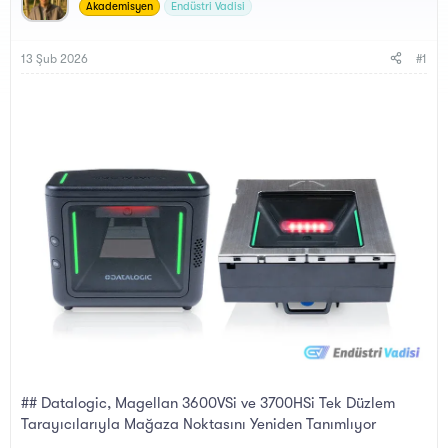
y
a
Akademisyen
Endüstri Vadisi
u
n
B
g
a
ı
13 Şub 2026
#1
ş
ç
l
t
a
a
t
r
a
i
n
h
i
## Datalogic, Magellan 3600VSi ve 3700HSi Tek Düzlem
Tarayıcılarıyla Mağaza Noktasını Yeniden Tanımlıyor