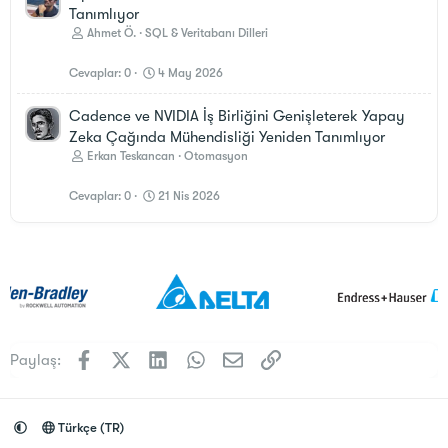
Tanımlıyor
Ahmet Ö.
SQL & Veritabanı Dilleri
Cevaplar
0
4 May 2026
Cadence ve NVIDIA İş Birliğini Genişleterek Yapay
Zeka Çağında Mühendisliği Yeniden Tanımlıyor
Erkan Teskancan
Otomasyon
Cevaplar
0
21 Nis 2026
Facebook
X (Twitter)
LinkedIn
WhatsApp
E-posta
Link
Paylaş:
Türkçe (TR)