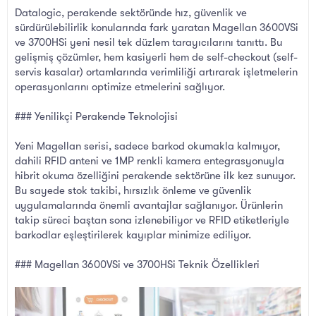
Datalogic, perakende sektöründe hız, güvenlik ve
sürdürülebilirlik konularında fark yaratan Magellan 3600VSi
ve 3700HSi yeni nesil tek düzlem tarayıcılarını tanıttı. Bu
gelişmiş çözümler, hem kasiyerli hem de self-checkout (self-
servis kasalar) ortamlarında verimliliği artırarak işletmelerin
operasyonlarını optimize etmelerini sağlıyor.
### Yenilikçi Perakende Teknolojisi
Yeni Magellan serisi, sadece barkod okumakla kalmıyor,
dahili RFID anteni ve 1MP renkli kamera entegrasyonuyla
hibrit okuma özelliğini perakende sektörüne ilk kez sunuyor.
Bu sayede stok takibi, hırsızlık önleme ve güvenlik
uygulamalarında önemli avantajlar sağlanıyor. Ürünlerin
takip süreci baştan sona izlenebiliyor ve RFID etiketleriyle
barkodlar eşleştirilerek kayıplar minimize ediliyor.
### Magellan 3600VSi ve 3700HSi Teknik Özellikleri