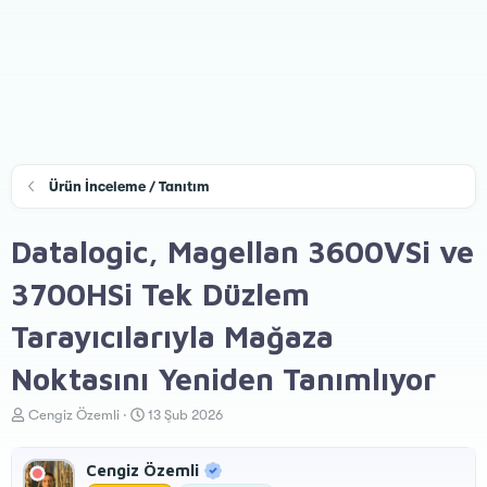
Ürün İnceleme / Tanıtım
Datalogic, Magellan 3600VSi ve
3700HSi Tek Düzlem
Tarayıcılarıyla Mağaza
Noktasını Yeniden Tanımlıyor
K
B
Cengiz Özemli
13 Şub 2026
o
a
n
ş
Cengiz Özemli
u
l