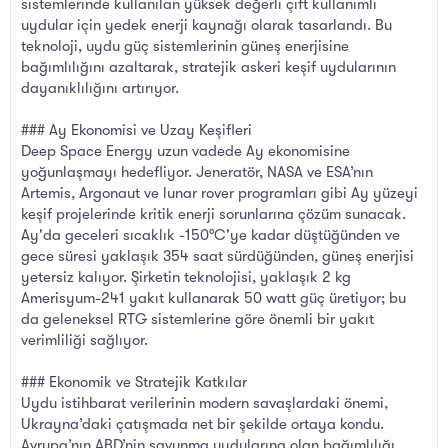
sistemlerinde kullanılan yüksek değerli çift kullanımlı
uydular için yedek enerji kaynağı olarak tasarlandı. Bu
teknoloji, uydu güç sistemlerinin güneş enerjisine
bağımlılığını azaltarak, stratejik askeri keşif uydularının
dayanıklılığını artırıyor.
### Ay Ekonomisi ve Uzay Keşifleri
Deep Space Energy uzun vadede Ay ekonomisine
yoğunlaşmayı hedefliyor. Jeneratör, NASA ve ESA’nın
Artemis, Argonaut ve lunar rover programları gibi Ay yüzeyi
keşif projelerinde kritik enerji sorunlarına çözüm sunacak.
Ay'da geceleri sıcaklık -150°C'ye kadar düştüğünden ve
gece süresi yaklaşık 354 saat sürdüğünden, güneş enerjisi
yetersiz kalıyor. Şirketin teknolojisi, yaklaşık 2 kg
Amerisyum-241 yakıt kullanarak 50 watt güç üretiyor; bu
da geleneksel RTG sistemlerine göre önemli bir yakıt
verimliliği sağlıyor.
### Ekonomik ve Stratejik Katkılar
Uydu istihbarat verilerinin modern savaşlardaki önemi,
Ukrayna’daki çatışmada net bir şekilde ortaya kondu.
Avrupa’nın ABD’nin savunma uydularına olan bağımlılığı