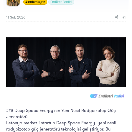
y
a
Akademisyen
Endüstri Vadisi
u
n
B
g
a
ı
11 Şub 2026
#1
ş
ç
l
t
a
a
t
r
a
i
n
h
i
### Deep Space Energy’nin Yeni Nesil Radyoizotop Güç
Jeneratörü
Letonya merkezli startup Deep Space Energy, yeni nesil
radyoizotop güç jeneratörü teknolojisi geliştiriyor. Bu