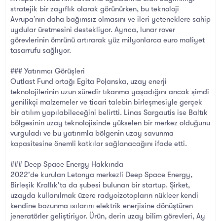
stratejik bir zayıflık olarak görünürken, bu teknoloji
Avrupa’nın daha bağımsız olmasını ve ileri yeteneklere sahip
uydular üretmesini destekliyor. Ayrıca, lunar rover
görevlerinin ömrünü artırarak yüz milyonlarca euro maliyet
tasarrufu sağlıyor.
### Yatırımcı Görüşleri
Outlast Fund ortağı Egita Poļanska, uzay enerji
teknolojilerinin uzun süredir tıkanma yaşadığını ancak şimdi
yenilikçi malzemeler ve ticari talebin birleşmesiyle gerçek
bir atılım yapılabileceğini belirtti. Linas Sargautis ise Baltık
bölgesinin uzay teknolojisinde yükselen bir merkez olduğunu
vurguladı ve bu yatırımla bölgenin uzay savunma
kapasitesine önemli katkılar sağlanacağını ifade etti.
### Deep Space Energy Hakkında
2022'de kurulan Letonya merkezli Deep Space Energy,
Birleşik Krallık'ta da şubesi bulunan bir startup. Şirket,
uzayda kullanılmak üzere radyoizotopların nükleer kendi
kendine bozunma ısılarını elektrik enerjisine dönüştüren
jeneratörler geliştiriyor. Ürün, derin uzay bilim görevleri, Ay