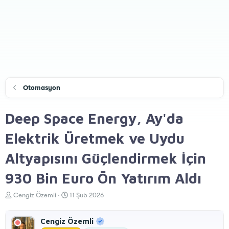
Otomasyon
Deep Space Energy, Ay'da
Elektrik Üretmek ve Uydu
Altyapısını Güçlendirmek İçin
930 Bin Euro Ön Yatırım Aldı
K
B
Cengiz Özemli
11 Şub 2026
o
a
n
ş
Cengiz Özemli
u
l