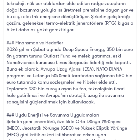
teknoloji, nükleer atıklardan elde edilen radyoizotopların
doğal bozunma yoluyla ısı üretmesi prensibine dayanıyor ve
bu ısıyı elektrik enerjisine dönüştürüyor. Şirketin geliştirdiği
çözüm, geleneksel termo-elektrik jeneratörlere (RTG) kıyasla
5 kat daha az yakıt gerektiriyor.
### Finansman ve Hedefler
2026 yılının Şubat ayında Deep Space Energy, 350 bin euro
ön yatırım turunu Outlast Fund ve melek yatırımcı, eski
NanoAvionics kurucusu Linas Sargautis liderliğinde kapattı.
Buna ek olarak, Avrupa Uzay Ajansı (ESA), NATO DIANA
programı ve Letonya hükümeti tarafından sağlanan 580 bin
euro tutarında kamu sözleşmeleri ve hibeler elde etti.
Toplamda 930 bin euroyu aşan bu fon, teknolojinin ticari
hale getirilmesi ve Avrupa’nın stratejik uzay ile savunma
sanayisini güçlendirmek için kullanılacak.
### Uydu Enerjisi ve Savunma Uygulamaları
Şirketin yeni jeneratörü, özellikle Orta Dünya Yörüngesi
(MEO), Jeostatik Yörünge (GEO) ve Yüksek Eliptik Yörünge
(HEO) gibi kritik askeri istihbarat ve erken uyarı