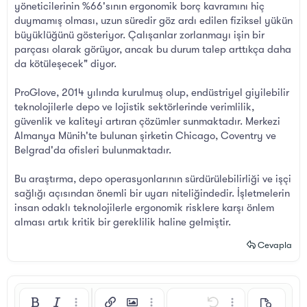
yöneticilerinin %66'sının ergonomik borç kavramını hiç
duymamış olması, uzun süredir göz ardı edilen fiziksel yükün
büyüklüğünü gösteriyor. Çalışanlar zorlanmayı işin bir
parçası olarak görüyor, ancak bu durum talep arttıkça daha
da kötüleşecek" diyor.
ProGlove, 2014 yılında kurulmuş olup, endüstriyel giyilebilir
teknolojilerle depo ve lojistik sektörlerinde verimlilik,
güvenlik ve kaliteyi artıran çözümler sunmaktadır. Merkezi
Almanya Münih'te bulunan şirketin Chicago, Coventry ve
Belgrad'da ofisleri bulunmaktadır.
Bu araştırma, depo operasyonlarının sürdürülebilirliği ve işçi
sağlığı açısından önemli bir uyarı niteliğindedir. İşletmelerin
insan odaklı teknolojilerle ergonomik risklere karşı önlem
alması artık kritik bir gereklilik haline gelmiştir.
Cevapla
Kalın
Yatık
Daha fazla seçenek…
Bağlantı ekle
Resim ekle
Daha fazla seçenek…
Geri al
Daha fazla seçen