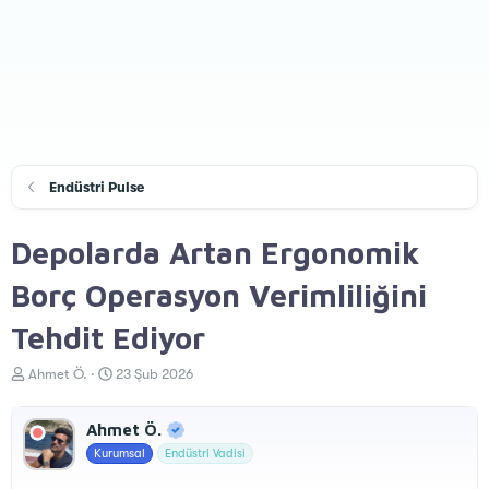
Endüstri Pulse
Depolarda Artan Ergonomik
Borç Operasyon Verimliliğini
Tehdit Ediyor
K
B
Ahmet Ö.
23 Şub 2026
o
a
n
ş
Ahmet Ö.
u
l
y
a
Kurumsal
Endüstri Vadisi
u
n