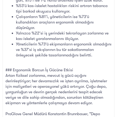
gün, %15'i ise 1-2 hafta arasında işten uzak kaldı.
%53'ü kas-iskelet hastalıkları riskini artıran tabanca
tipi barkod okuyucu kullanıyor.
Çalışanların %81'i, yöneticilerin ise %73'ü
kullandıkları araçların ergonomik olmadığını
düşünüyor.
Yalnızca %22'si iş yerindeki tekrarlayan zorlanma ve
kas-iskelet yaralanmalarını ölçüyor.
Yöneticilerin %73'ü ekipmanların ergonomik olmadığını
ve %37'si iş akışlarının bu tür sakatlanmaları
önleyecek şekilde tasarlanmadığını belirtti.
### Ergonomik Borcun İş Gücüne Etkisi
Artan fiziksel zorlanma, mevcut iş gücü açığını
derinleştiriyor; her devamsızlık ve işten ayrılma, işletmeler
için maliyetleri ve operasyonel yükü artırıyor. Çoğu depo,
yorgunluğun ve devrin gerçek nedenlerini tespit edecek
veriye ve dile sahip olmadığından, sorunları kötüleştiren
ekipman ve yöntemlerle çalışmaya devam ediyor.
ProGlove Genel Müdürü Konstantin Brunnbauer, "Depo