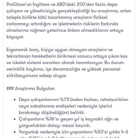
ProGlove'un İngiltere ve ABD'deki 200'den fazla depo
çalışanı ve yöneticisiyle gerçekleştirdiği bu araştırma, artan
taleple birlikte kötü tasarlanmış araçların fiziksel
zorlanmayı artırdığını ve işletmelerin risklerin farkında
olmalarına rağmen yeterince önlem almadıklarını ortaya
koyuyor.
Ergonomik borç, kişiye uygun olmayan araçların ve
tekrarlanan hareketlerin birikmesi sonucu ortaya çıkan kas
ve iskelet sistemi sorunları olarak tanımlanıyor. Bu durum
verimlilik kaybına, işe devamsızlığa ve yüksek personel
sirkülasyonuna sebep oluyor.
### Araştırma Bulguları
Depo çalışanlarının %73'ünden fazlası, rahatsızlıkları
veya sakatlanma endişeleri nedeniyle işlerini
bırakmayı düşündüğünü belirtti.
Çalışanların %36'sı geçen yıl iş kaynaklı ağrı ve
yorgunluktan dolayı mesai kaçırdı.
Yorgunluk nedeniyle izin yapanların %50'si yılda 4-6