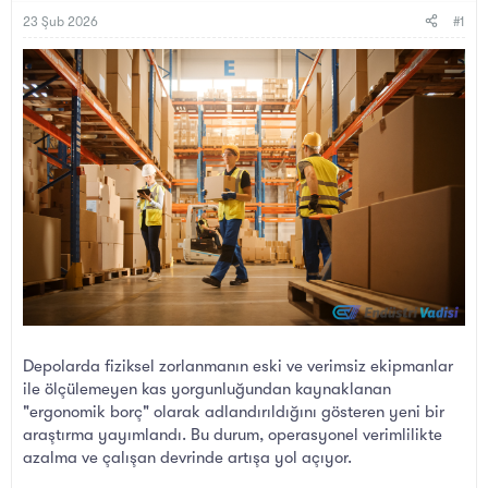
B
g
a
ı
23 Şub 2026
#1
ş
ç
l
t
a
a
t
r
a
i
n
h
i
Depolarda fiziksel zorlanmanın eski ve verimsiz ekipmanlar
ile ölçülemeyen kas yorgunluğundan kaynaklanan
"ergonomik borç" olarak adlandırıldığını gösteren yeni bir
araştırma yayımlandı. Bu durum, operasyonel verimlilikte
azalma ve çalışan devrinde artışa yol açıyor.