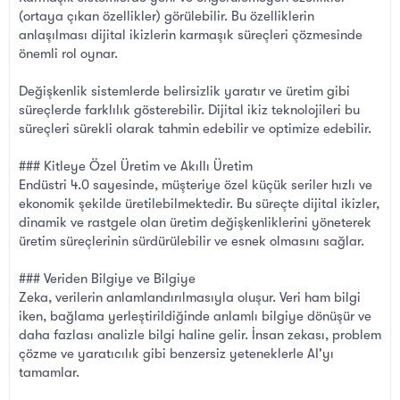
(ortaya çıkan özellikler) görülebilir. Bu özelliklerin
anlaşılması dijital ikizlerin karmaşık süreçleri çözmesinde
önemli rol oynar.
Değişkenlik sistemlerde belirsizlik yaratır ve üretim gibi
süreçlerde farklılık gösterebilir. Dijital ikiz teknolojileri bu
süreçleri sürekli olarak tahmin edebilir ve optimize edebilir.
### Kitleye Özel Üretim ve Akıllı Üretim
Endüstri 4.0 sayesinde, müşteriye özel küçük seriler hızlı ve
ekonomik şekilde üretilebilmektedir. Bu süreçte dijital ikizler,
dinamik ve rastgele olan üretim değişkenliklerini yöneterek
üretim süreçlerinin sürdürülebilir ve esnek olmasını sağlar.
### Veriden Bilgiye ve Bilgiye
Zeka, verilerin anlamlandırılmasıyla oluşur. Veri ham bilgi
iken, bağlama yerleştirildiğinde anlamlı bilgiye dönüşür ve
daha fazlası analizle bilgi haline gelir. İnsan zekası, problem
çözme ve yaratıcılık gibi benzersiz yeteneklerle AI'yı
tamamlar.