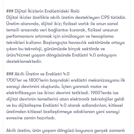
### Dijital İkizlerin Endüstrideki Rolü
Dijital ikizler özellikle akıllı üretim destekleyen CPS türüdür.
Üretim alanında, dijital ikiz; fiziksel varlık ile onun sanal
temsili arasında veri bağlantısı kurarak, fiziksel unsurun
performansını artırmak için simülasyon ve hesaplama
teknikleri kullanır. Başlangıçta havacılık sektöründe ortaya
çıkan bu teknoloji, günümüzde birçok sektörde ve
ürün/hizmet yaşam döngüsünde Endüstri 4.0 anlayışını
desteklemektedir.
### Akıllı Üretim ve Endüstri 4.0
1700'ler ve 1800'lerin başındaki endüstri mekanizasyonu ilk
sanayi devrimini oluşturdu. İçten yanmalı motor ve
elektrifikasyon ise ikinci devrimi tetikledi. 1900'lerde ise
dijital devrimin temellerini atan elektronik teknolojiler geldi
ve bu dijitalleşme Endüstri 4.0 olarak adlandırılan, kitlesel
üretimden kitlesel özelleştirmeye odaklanan yeni sanayi
evresine zemin hazırladı.
Akıllı üretim, ürün yaşam döngüsü boyunca gerçek zamanlı