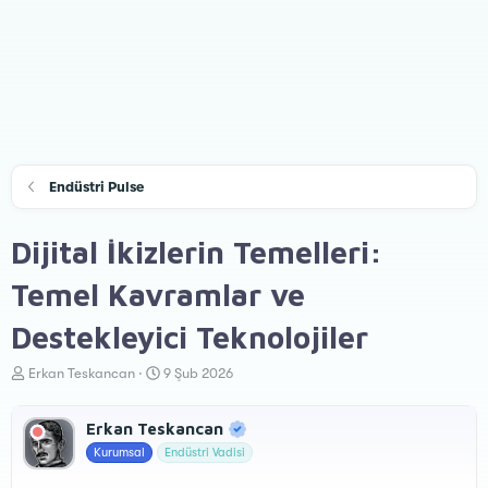
Endüstri Pulse
Dijital İkizlerin Temelleri:
Temel Kavramlar ve
Destekleyici Teknolojiler
K
B
Erkan Teskancan
9 Şub 2026
o
a
n
ş
Erkan Teskancan
u
l
y
a
Kurumsal
Endüstri Vadisi
u
n