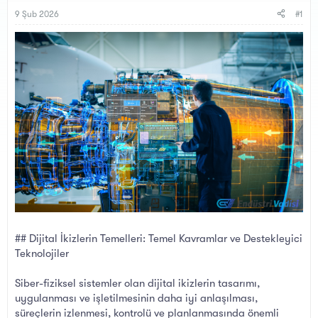
B
g
a
ı
9 Şub 2026
#1
ş
ç
l
t
a
a
t
r
a
i
n
h
i
## Dijital İkizlerin Temelleri: Temel Kavramlar ve Destekleyici
Teknolojiler
Siber-fiziksel sistemler olan dijital ikizlerin tasarımı,
uygulanması ve işletilmesinin daha iyi anlaşılması,
süreçlerin izlenmesi, kontrolü ve planlanmasında önemli