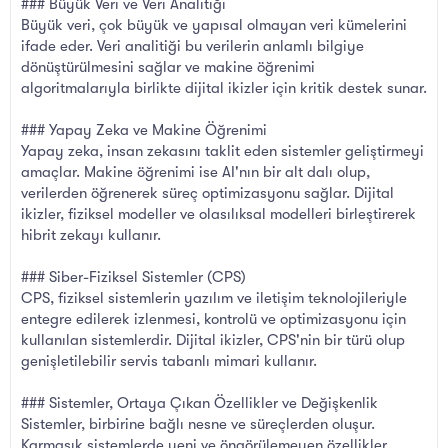
### Büyük Veri ve Veri Analitiği
Büyük veri, çok büyük ve yapısal olmayan veri kümelerini
ifade eder. Veri analitiği bu verilerin anlamlı bilgiye
dönüştürülmesini sağlar ve makine öğrenimi
algoritmalarıyla birlikte dijital ikizler için kritik destek sunar.
### Yapay Zeka ve Makine Öğrenimi
Yapay zeka, insan zekasını taklit eden sistemler geliştirmeyi
amaçlar. Makine öğrenimi ise AI'nın bir alt dalı olup,
verilerden öğrenerek süreç optimizasyonu sağlar. Dijital
ikizler, fiziksel modeller ve olasılıksal modelleri birleştirerek
hibrit zekayı kullanır.
### Siber-Fiziksel Sistemler (CPS)
CPS, fiziksel sistemlerin yazılım ve iletişim teknolojileriyle
entegre edilerek izlenmesi, kontrolü ve optimizasyonu için
kullanılan sistemlerdir. Dijital ikizler, CPS'nin bir türü olup
genişletilebilir servis tabanlı mimari kullanır.
### Sistemler, Ortaya Çıkan Özellikler ve Değişkenlik
Sistemler, birbirine bağlı nesne ve süreçlerden oluşur.
Karmaşık sistemlerde yeni ve öngörülemeyen özellikler