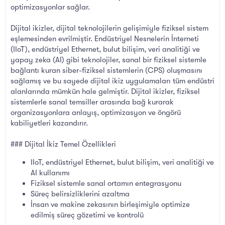
optimizasyonlar sağlar.
Dijital ikizler, dijital teknolojilerin gelişimiyle fiziksel sistem
eşlemesinden evrilmiştir. Endüstriyel Nesnelerin İnterneti
(IIoT), endüstriyel Ethernet, bulut bilişim, veri analitiği ve
yapay zeka (AI) gibi teknolojiler, sanal bir fiziksel sistemle
bağlantı kuran siber-fiziksel sistemlerin (CPS) oluşmasını
sağlamış ve bu sayede dijital ikiz uygulamaları tüm endüstri
alanlarında mümkün hale gelmiştir. Dijital ikizler, fiziksel
sistemlerle sanal temsiller arasında bağ kurarak
organizasyonlara anlayış, optimizasyon ve öngörü
kabiliyetleri kazandırır.
### Dijital İkiz Temel Özellikleri
IIoT, endüstriyel Ethernet, bulut bilişim, veri analitiği ve
AI kullanımı
Fiziksel sistemle sanal ortamın entegrasyonu
Süreç belirsizliklerini azaltma
İnsan ve makine zekasının birleşimiyle optimize
edilmiş süreç gözetimi ve kontrolü