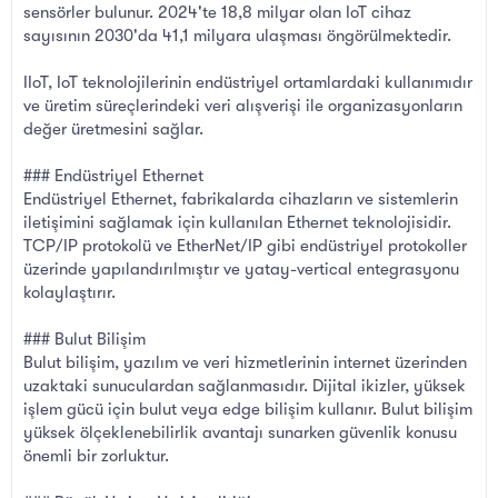
sensörler bulunur. 2024'te 18,8 milyar olan IoT cihaz
sayısının 2030'da 41,1 milyara ulaşması öngörülmektedir.
IIoT, IoT teknolojilerinin endüstriyel ortamlardaki kullanımıdır
ve üretim süreçlerindeki veri alışverişi ile organizasyonların
değer üretmesini sağlar.
### Endüstriyel Ethernet
Endüstriyel Ethernet, fabrikalarda cihazların ve sistemlerin
iletişimini sağlamak için kullanılan Ethernet teknolojisidir.
TCP/IP protokolü ve EtherNet/IP gibi endüstriyel protokoller
üzerinde yapılandırılmıştır ve yatay-vertical entegrasyonu
kolaylaştırır.
### Bulut Bilişim
Bulut bilişim, yazılım ve veri hizmetlerinin internet üzerinden
uzaktaki sunuculardan sağlanmasıdır. Dijital ikizler, yüksek
işlem gücü için bulut veya edge bilişim kullanır. Bulut bilişim
yüksek ölçeklenebilirlik avantajı sunarken güvenlik konusu
önemli bir zorluktur.