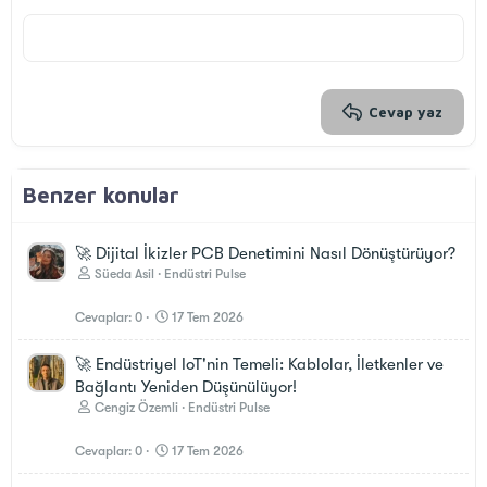
Başlık 3
18
Tahoma
22
Times New Roman
26
Trebuchet MS
Verdana
Cevap yaz
Benzer konular
🚀 Dijital İkizler PCB Denetimini Nasıl Dönüştürüyor?
Süeda Asil
Endüstri Pulse
Cevaplar
0
17 Tem 2026
🚀 Endüstriyel IoT'nin Temeli: Kablolar, İletkenler ve
Bağlantı Yeniden Düşünülüyor!
Cengiz Özemli
Endüstri Pulse
Cevaplar
0
17 Tem 2026