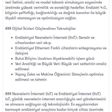
veri iletimi, analiz ve model tabanlı simulasyon sayesinde
üretimde yüksek verimlilik ve esnekliği hedefler. Endüstri 4.0,
bilginin şeffaflığı, bağlantılılığı ve dağıtık kararlar ile büyük
ölçekli otomasyon ve optimizasyon sağlar.
### Dijital İkizleri Güçlendiren Teknolojiler
Endüstriyel Nesnelerin İnterneti (IIoT): Sensör ve
cihazlardan veri akışı
Endüstriyel Ethernet: Farklı cihazların entegrasyonu ve
iletişimi
Bulut Bilişim: Uzaktan ölçeklenebilir işlem gücü
Veri Analitiği ve Büyük Veri: Büyük veri setlerinin analiz
edilmesi
Yapay Zeka ve Makine Öğrenimi: Süreçlerin optimize
edilmesi ve tahmin
### Nesnelerin İnterneti (IoT) ve Endüstriyel İnternet (IIoT)
IoT, günlük nesnelerin internet aracılığıyla veri göndermesini
ve almasını sağlayan ağ teknolojisidir. Ev eşyalarından
karmaşık endüstriyel araçlara kadar birçok cihaz üzerinde