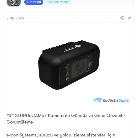
y
a
Kurumsal
Endüstri Vadisi
u
n
B
g
a
ı
2 Nis 2026
#1
ş
ç
l
t
a
a
t
r
a
i
n
h
i
### STURDeCAM57 Kamera ile Gündüz ve Gece Güvenilir
Görüntüleme
e-con Systems, sürücü ve yolcu izleme sistemleri için