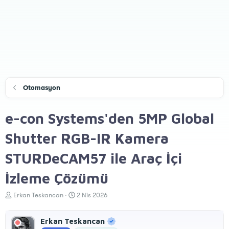
Otomasyon
e-con Systems'den 5MP Global
Shutter RGB-IR Kamera
STURDeCAM57 ile Araç İçi
İzleme Çözümü
K
B
Erkan Teskancan
2 Nis 2026
o
a
n
ş
Erkan Teskancan
u
l