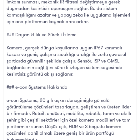
imkanı sunması, mekanik IR filtresi değiştirmeye gerek
duymadan kesintisiz operasyon sağlar. Bu da sistem
karmaşıklığını azaltır ve yapay zeka ile uygulama işlemleri
için ana platformun kaynaklarını artırır.
### Dayanıklılık ve Sürekli İzleme
Kamera, gerçek dünya koşullarına uygun IP67 korumalı
kasası ve geniş çalışma sıcaklığı aralığı ile zorlu çevresel
şartlarda güvenilir şekilde çalışır. Sensör, ISP ve GMSL
bağlantısının sağlığını sürekli izleyen sistem sayesinde
kesintisiz görüntü akışı sağlanır.
### e-con Systems Hakkında
e-con Systems, 20 yılı aşkın deneyimiyle gömülü
görüntüleme çözümleri tasarlayan, geliştiren ve üreten lider
bir firmadır. Retail, endüstri, mobilite, robotik, tarım ve akıllı
şehir gibi çeşitli sektörler için özel kamera modülleri ve tam
platformlar sunar. Düşük ışık, HDR ve 3 boyutlu kamera
çözümleri dahil olmak üzere geniş bir ürün portföyü
bulunmaktadır.