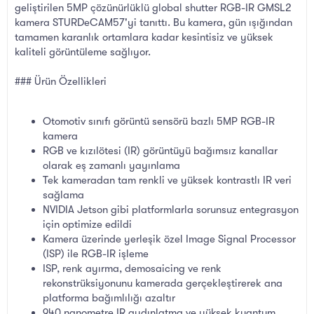
geliştirilen 5MP çözünürlüklü global shutter RGB-IR GMSL2
kamera STURDeCAM57'yi tanıttı. Bu kamera, gün ışığından
tamamen karanlık ortamlara kadar kesintisiz ve yüksek
kaliteli görüntüleme sağlıyor.
### Ürün Özellikleri
Otomotiv sınıfı görüntü sensörü bazlı 5MP RGB-IR
kamera
RGB ve kızılötesi (IR) görüntüyü bağımsız kanallar
olarak eş zamanlı yayınlama
Tek kameradan tam renkli ve yüksek kontrastlı IR veri
sağlama
NVIDIA Jetson gibi platformlarla sorunsuz entegrasyon
için optimize edildi
Kamera üzerinde yerleşik özel Image Signal Processor
(ISP) ile RGB-IR işleme
ISP, renk ayırma, demosaicing ve renk
rekonstrüksiyonunu kamerada gerçekleştirerek ana
platforma bağımlılığı azaltır
940 nanometre IR aydınlatma ve yüksek kuantum