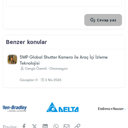
22
Times New Roman
26
Trebuchet MS
Verdana
Cevap yaz
Benzer konular
5MP Global Shutter Kamera ile Araç İçi İzleme
Teknolojisi
Cengiz Özemli
Otomasyon
Cevaplar
0
3 Nis 2026
Facebook
X (Twitter)
LinkedIn
WhatsApp
E-posta
Link
Paylaş: