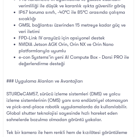
verimliliği ile düşük ve karanlık ışıkta güvenilir görüş
IP67 koruma sınıfı, -40°C ile 85°C arasında çalışma
sıcaklığı
GMSL bağlantısı üzerinden 15 metreye kadar güç ve
veri iletimi
FPD-Link IV arayüzü için opsiyonel destek
NVIDIA Jetson AGX Orin, Orin NX ve Orin Nano
platformlarıyla uyumlu
e-con Systems'in yeni AI Compute Box - Darsi PRO ile
değerlendirme desteği
### Uygulama Alanları ve Avantajları
STURDeCAM57, sürücü izleme sistemleri (DMS) ve yolcu
izleme sistemlerinin (OMS) yanı sıra endüstriyel otomasyon
ve pick-and-place robotik uygulamalarda da kullanılabilir.
Global shutter teknolojisi sayesinde hızlı hareket eden
sahnelerde bozulma olmadan görüntü yakalar.
Tek bir kamera ile hem renkli hem de kızılötesi görüntüleme