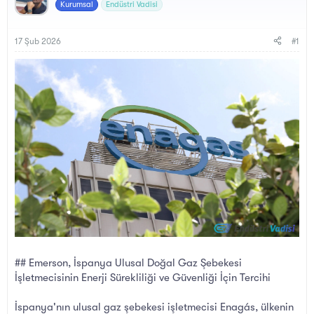
y
a
Kurumsal
Endüstri Vadisi
u
n
B
g
a
ı
17 Şub 2026
#1
ş
ç
l
t
a
a
t
r
a
i
n
h
i
## Emerson, İspanya Ulusal Doğal Gaz Şebekesi
İşletmecisinin Enerji Sürekliliği ve Güvenliği İçin Tercihi
İspanya'nın ulusal gaz şebekesi işletmecisi Enagás, ülkenin