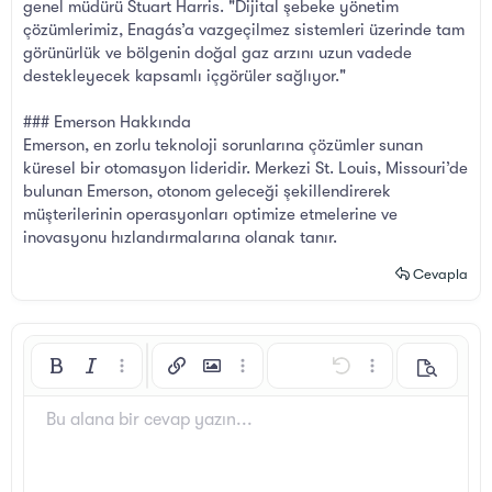
genel müdürü Stuart Harris. "Dijital şebeke yönetim
çözümlerimiz, Enagás’a vazgeçilmez sistemleri üzerinde tam
görünürlük ve bölgenin doğal gaz arzını uzun vadede
destekleyecek kapsamlı içgörüler sağlıyor."
### Emerson Hakkında
Emerson, en zorlu teknoloji sorunlarına çözümler sunan
küresel bir otomasyon lideridir. Merkezi St. Louis, Missouri’de
bulunan Emerson, otonom geleceği şekillendirerek
müşterilerinin operasyonları optimize etmelerine ve
inovasyonu hızlandırmalarına olanak tanır.
Cevapla
Kalın
Yatık
Daha fazla seçenek…
Bağlantı ekle
Resim ekle
Daha fazla seçenek…
Geri al
Daha fazla seçen
Önizleme
Sola hizala
9
Arial
Taslağı kaydet
Sıralı liste
Normal
Yazı boyutu
İfadeler
ileri al
GIF ekle
BB Kod aç/kapat
Metin rengi
Alıntı
Biçimlendirmeyi kaldır
Yazı tipi
Medya
Taslaklar
List
Tablo ekle
Hizalama yötemleri
Yatay çizgi ekle
Paragraf biçimi
Spoyler
Üzeri çizik
Kod
Altını çiz
Satır içi spoiler
Satır içi kod
Bu alana bir cevap yazın...
10
Taslağı sil
Book Antiqua
Ortaya hizala
Sırasız liste
Başlık 1
12
Courier New
Sağa hizala
Girinti