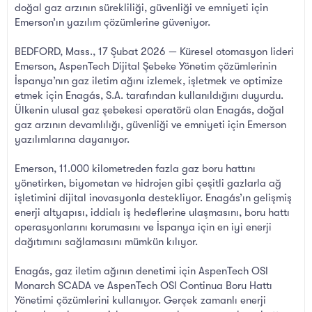
doğal gaz arzının sürekliliği, güvenliği ve emniyeti için
Emerson’ın yazılım çözümlerine güveniyor.
BEDFORD, Mass., 17 Şubat 2026 — Küresel otomasyon lideri
Emerson, AspenTech Dijital Şebeke Yönetim çözümlerinin
İspanya’nın gaz iletim ağını izlemek, işletmek ve optimize
etmek için Enagás, S.A. tarafından kullanıldığını duyurdu.
Ülkenin ulusal gaz şebekesi operatörü olan Enagás, doğal
gaz arzının devamlılığı, güvenliği ve emniyeti için Emerson
yazılımlarına dayanıyor.
Emerson, 11.000 kilometreden fazla gaz boru hattını
yönetirken, biyometan ve hidrojen gibi çeşitli gazlarla ağ
işletimini dijital inovasyonla destekliyor. Enagás’ın gelişmiş
enerji altyapısı, iddialı iş hedeflerine ulaşmasını, boru hattı
operasyonlarını korumasını ve İspanya için en iyi enerji
dağıtımını sağlamasını mümkün kılıyor.
Enagás, gaz iletim ağının denetimi için AspenTech OSI
Monarch SCADA ve AspenTech OSI Continua Boru Hattı
Yönetimi çözümlerini kullanıyor. Gerçek zamanlı enerji