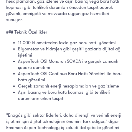
hesaplamaları, gaz izleme ve aşırı basınç veya boru hattı
kopması gibi tehlikeli durumları önceden tespit ederek
güvenli, emniyetli ve mevzuata uygun gaz hizmetleri
sunuyor.
### Teknik Özellikler
11.000 kilometreden fazla gaz boru hattı yönetimi
Biyometan ve hidrojen gibi çeşitli gazlarla dijital ağ
işletimi
AspenTech OSI Monarch SCADA ile gerçek zamanlı
şebeke denetimi
AspenTech OSI Continua Boru Hattı Yönetimi ile boru
hattı gözetimi
Gerçek zamanlı enerji hesaplamaları ve gaz izleme
Aşırı basınç ve boru hattı kopması gibi tehlikeli
durumların erken tespiti
"Enagás gibi sektör liderleri, daha dirençli ve verimli enerji
işletimi için dijital teknolojinin önemini fark ediyor," diyor
Emerson Aspen Technology iş kolu dijital şebeke yönetimi