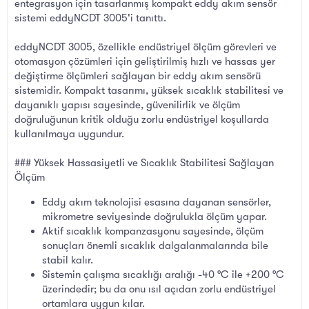
entegrasyon için tasarlanmış kompakt eddy akım sensör
sistemi eddyNCDT 3005'i tanıttı.
eddyNCDT 3005, özellikle endüstriyel ölçüm görevleri ve
otomasyon çözümleri için geliştirilmiş hızlı ve hassas yer
değiştirme ölçümleri sağlayan bir eddy akım sensörü
sistemidir. Kompakt tasarımı, yüksek sıcaklık stabilitesi ve
dayanıklı yapısı sayesinde, güvenilirlik ve ölçüm
doğruluğunun kritik olduğu zorlu endüstriyel koşullarda
kullanılmaya uygundur.
### Yüksek Hassasiyetli ve Sıcaklık Stabilitesi Sağlayan
Ölçüm
Eddy akım teknolojisi esasına dayanan sensörler,
mikrometre seviyesinde doğrulukla ölçüm yapar.
Aktif sıcaklık kompanzasyonu sayesinde, ölçüm
sonuçları önemli sıcaklık dalgalanmalarında bile
stabil kalır.
Sistemin çalışma sıcaklığı aralığı -40 °C ile +200 °C
üzerindedir; bu da onu ısıl açıdan zorlu endüstriyel
ortamlara uygun kılar.