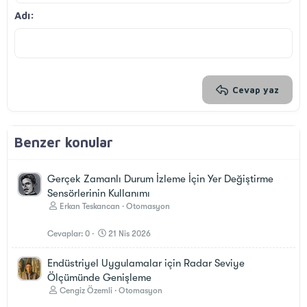
Georgia
15
Metni yana yasla
Çıkıntı
Adı
Başlık 3
18
Tahoma
22
Times New Roman
26
Trebuchet MS
Verdana
Cevap yaz
Benzer konular
Gerçek Zamanlı Durum İzleme İçin Yer Değiştirme
Sensörlerinin Kullanımı
Erkan Teskancan
Otomasyon
Cevaplar
0
21 Nis 2026
Endüstriyel Uygulamalar için Radar Seviye
Ölçümünde Genişleme
Cengiz Özemli
Otomasyon