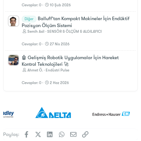
Cevaplar
0
10 Şub 2026
Balluff'tan Kompakt Makineler İçin Endüktif
Diğer
Pozisyon Ölçüm Sistemi
Semih Asil
SENSÖR & ÖLÇÜM & ALGILAYICI
Cevaplar
0
27 Nis 2026
🤖 Gelişmiş Robotik Uygulamalar İçin Hareket
Kontrol Teknolojileri 🚀
Ahmet Ö.
Endüstri Pulse
Cevaplar
0
2 Haz 2026
Facebook
X (Twitter)
LinkedIn
WhatsApp
E-posta
Link
Paylaş: