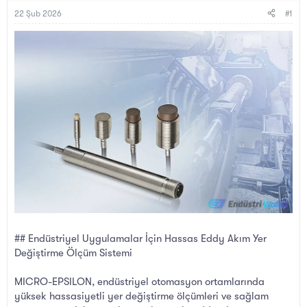
B
g
a
ı
22 Şub 2026
#1
ş
ç
l
t
a
a
t
r
a
i
n
h
i
## Endüstriyel Uygulamalar İçin Hassas Eddy Akım Yer
Değiştirme Ölçüm Sistemi
MICRO-EPSILON, endüstriyel otomasyon ortamlarında
yüksek hassasiyetli yer değiştirme ölçümleri ve sağlam