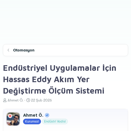
Otomasyon
Endüstriyel Uygulamalar İçin
Hassas Eddy Akım Yer
Değiştirme Ölçüm Sistemi
K
B
Ahmet Ö.
22 Şub 2026
o
a
n
ş
Ahmet Ö.
u
l
y
a
Kurumsal
Endüstri Vadisi
u
n