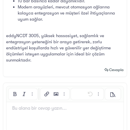
10 bar basınca kadar dayanıklıdır.
Modern arayüzleri, mevcut otomasyon ağlarına
kolayca entegrasyon ve müşteri özel ihtiyaçlarına
uyum sağlar.
eddyNCDT 3005, yüksek hassasiyet, sağlamlık ve
entegrasyon yeteneğini bir araya getirerek, zorlu
endüstriyel koşullarda hızlı ve güvenilir yer değiştirme
ölçümleri isteyen uygulamalar için ideal bir çözüm
sunmaktadır.
Cevapla
Kalın
Yatık
Daha fazla seçenek…
Bağlantı ekle
Resim ekle
Daha fazla seçenek…
Geri al
Daha fazla seçen
Önizleme
Sola hizala
9
Arial
Taslağı kaydet
Sıralı liste
Normal
Yazı boyutu
İfadeler
ileri al
GIF ekle
BB Kod aç/kapat
Metin rengi
Alıntı
Biçimlendirmeyi kaldır
Yazı tipi
Medya
Taslaklar
List
Tablo ekle
Hizalama yötemleri
Yatay çizgi ekle
Paragraf biçimi
Spoyler
Üzeri çizik
Kod
Altını çiz
Satır içi spoiler
Satır içi kod
Bu alana bir cevap yazın...
10
Taslağı sil
Book Antiqua
Ortaya hizala
Sırasız liste
Başlık 1
12
Courier New
Sağa hizala
Girinti
Başlık 2