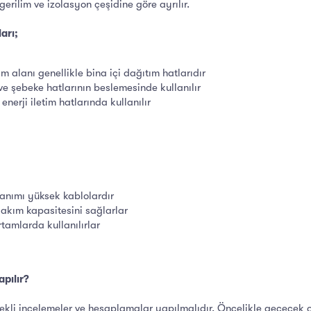
gerilim ve izolasyon çeşidine göre ayrılır.
arı;
m alanı genellikle bina içi dağıtım hatlarıdır
e şebeke hatlarının beslemesinde kullanılır
nerji iletim hatlarında kullanılır
anımı yüksek kablolardır
 akım kapasitesini sağlarlar
rtamlarda kullanılırlar
apılır?
kli incelemeler ve hesaplamalar yapılmalıdır. Öncelikle geçecek ol