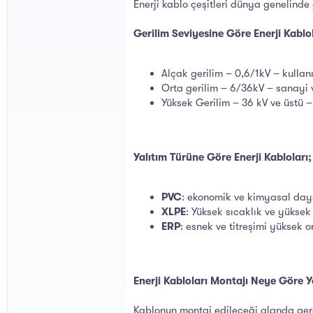
Enerji kablo çeşitleri dünya genelinde 
Gerilim Seviyesine Göre Enerji Kablol
Alçak gerilim – 0,6/1kV – kullanı
Orta gerilim – 6/36kV – sanayi v
Yüksek Gerilim – 36 kV ve üstü – e
Yalıtım Türüne Göre Enerji Kabloları;
PVC
: ekonomik ve kimyasal day
XLPE
: Yüksek sıcaklık ve yüksek
ERP
: esnek ve titreşimi yüksek o
Enerji Kabloları Montajı Neye Göre Y
Kablonun montaj edileceği alanda gere