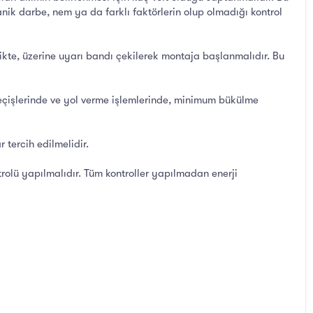
ik darbe, nem ya da farklı faktörlerin olup olmadığı kontrol
ikte, üzerine uyarı bandı çekilerek montaja başlanmalıdır. Bu
n geçişlerinde ve yol verme işlemlerinde, minimum bükülme
 tercih edilmelidir.
trolü yapılmalıdır. Tüm kontroller yapılmadan enerji