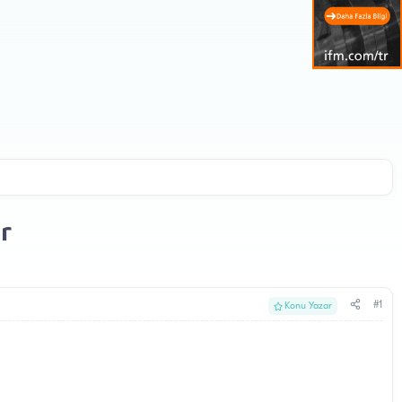
r
#1
Konu Yazar