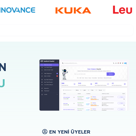
N
U
EN YENI ÜYELER