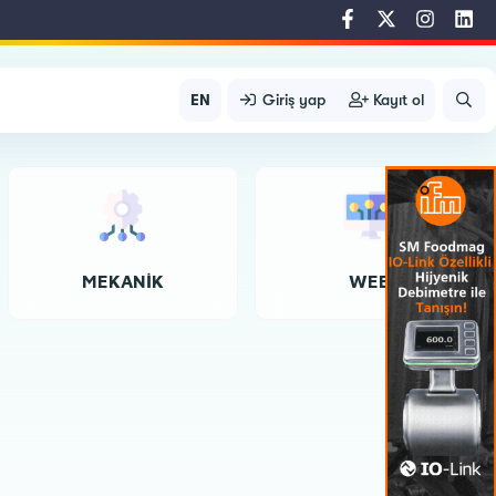
EN
Giriş yap
Kayıt ol
MEKANIK
WEB