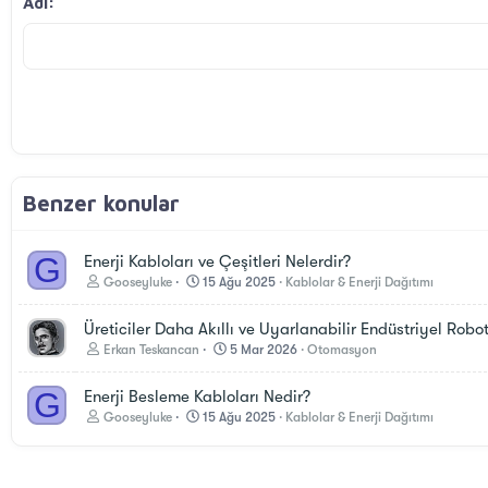
Adı
22
Tahoma
26
Times New Roman
Trebuchet MS
Verdana
Benzer konular
G
Enerji Kabloları ve Çeşitleri Nelerdir?
Gooseyluke
15 Ağu 2025
Kablolar & Enerji Dağıtımı
Üreticiler Daha Akıllı ve Uyarlanabilir Endüstriyel Robo
Erkan Teskancan
5 Mar 2026
Otomasyon
G
Enerji Besleme Kabloları Nedir?
Gooseyluke
15 Ağu 2025
Kablolar & Enerji Dağıtımı