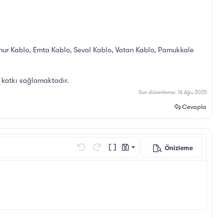
znur Kablo, Emta Kablo, Seval Kablo, Vatan Kablo, Pamukkale
 katkı sağlamaktadır.
Son düzenleme:
16 Ağu 2025
Cevapla
Önizleme
Taslağı kaydet
Geri al
ileri al
BB Kod aç/kapat
Taslaklar
Taslağı sil