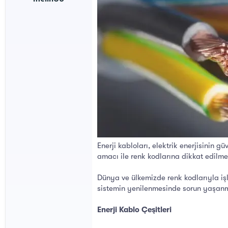
l
t
a
a
t
r
a
i
n
h
i
Enerji kabloları, elektrik enerjisinin g
amacı ile renk kodlarına dikkat edilmes
Dünya ve ülkemizde renk kodlarıyla işl
sistemin yenilenmesinde sorun yaşan
Enerji Kablo Çeşitleri