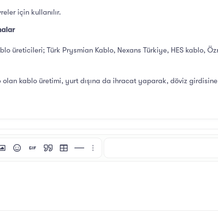
eler için kullanılır.
malar
blo üreticileri; Türk Prysmian Kablo, Nexans Türkiye, HES kablo, Ö
lan kablo üretimi, yurt dışına da ihracat yaparak, döviz girdisine
i
tı ekle
esim ekle
İfadeler
GIF ekle
Alıntı
Tablo ekle
Yatay çizgi ekle
Daha fazla seçenek…