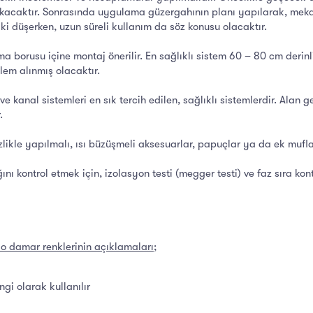
ıkacaktır. Sonrasında uygulama güzergahının planı yapılarak, mekan
ki düşerken, uzun süreli kullanım da söz konusu olacaktır.
 borusu içine montaj önerilir. En sağlıklı sistem 60 – 80 cm derinl
lem alınmış olacaktır.
 ve kanal sistemleri en sık tercih edilen, sağlıklı sistemlerdir. Ala
.
likle yapılmalı, ısı büzüşmeli aksesuarlar, papuçlar ya da ek muflar
ı kontrol etmek için, izolasyon testi (megger testi) ve faz sıra kon
o damar renklerinin açıklamaları;
ngi olarak kullanılır