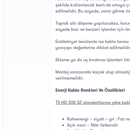
şekilde kullanılacak kesit de ortaya ç
edilmelidir. Bu sayede, zarar görme ris
Toprak altı döşeme yapılacaksa, koruma
sayede kazı ve benzeri işlemler için ön
Endüstriyel tesislerde ise kablo tavası
yarıçapı değerlerine dikkat edilmelidir
Ekleme ya da uç bırakma işlemleri titiz
Montaj sonrasında kaçak olup olmadığın
verilmemelidir.
Enerji Kablo Renkleri Ve Özellikleri
TS HD 308 S2 standartlarına göre kabl
Kahverengi – siyah – gri : Faz re
Açık mavi – Nötr iletkendir