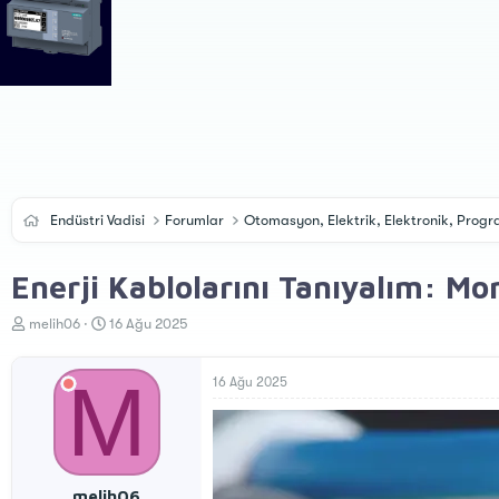
Endüstri Vadisi
Forumlar
Otomasyon, Elektrik, Elektronik, Pro
Enerji Kablolarını Tanıyalım: Mon
K
B
melih06
16 Ağu 2025
o
a
n
ş
M
u
l
16 Ağu 2025
y
a
u
n
B
g
a
ı
ş
ç
melih06