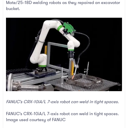
Mate/25-18D welding robots as they repaired an excavator
bucket.
FANUC’s CRX-10iA/L 7-axis robot can weld in tight spaces.
FANUC’s CRX-10iA/L 7-axis robot can weld in tight spaces.
Image used courtesy of FANUC