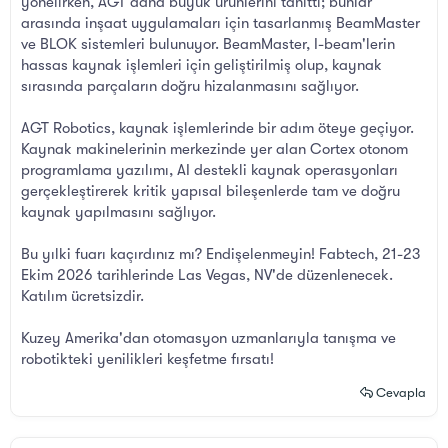
yönelirken, AGT daha büyük ürünlerini tanıttı; bunlar
arasında inşaat uygulamaları için tasarlanmış BeamMaster
ve BLOK sistemleri bulunuyor. BeamMaster, I-beam'lerin
hassas kaynak işlemleri için geliştirilmiş olup, kaynak
sırasında parçaların doğru hizalanmasını sağlıyor.
AGT Robotics, kaynak işlemlerinde bir adım öteye geçiyor.
Kaynak makinelerinin merkezinde yer alan Cortex otonom
programlama yazılımı, AI destekli kaynak operasyonları
gerçekleştirerek kritik yapısal bileşenlerde tam ve doğru
kaynak yapılmasını sağlıyor.
Bu yılki fuarı kaçırdınız mı? Endişelenmeyin! Fabtech, 21-23
Ekim 2026 tarihlerinde Las Vegas, NV'de düzenlenecek.
Katılım ücretsizdir.
Kuzey Amerika'dan otomasyon uzmanlarıyla tanışma ve
robotikteki yenilikleri keşfetme fırsatı!
Cevapla