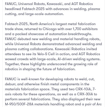
FANUC, Universal Robots, Kawasaki, and AGT Robotics
l
t
a
a
headlined Fabtech 2025 with advances in welding, plasma
t
r
cutting, and large-scale automation.
a
i
n
h
Fabtech 2025, North America’s largest metal fabrication
i
trade show, returned to Chicago with over 1,700 exhibitors
and a packed showcase of automation breakthroughs.
FANUC debuted new welding and material handling robots,
while Universal Robots demonstrated advanced welding and
plasma cutting collaborations. Kawasaki Robotics invited
attendees to see its Velo-S Cell in action, and AGT Robotics
wowed crowds with large-scale, AI-driven welding systems.
Together, these highlights underscored the growing role of
robotics in shaping the future of fabrication.
FANUC is well-known for developing robots to weld, cut,
deburr, and otherwise finish metal components in the
materials fabrication space. They used two CRX-10iA, 7-
axis robots for these operations, as well as a CRX-30iA to
perform several fabrications. They also displayed their new
M-950/500F-28A materials handling robot and a pair of Arc