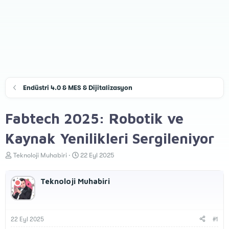
Endüstri 4.0 & MES & Dijitalizasyon
Fabtech 2025: Robotik ve
Kaynak Yenilikleri Sergileniyor
K
B
Teknoloji Muhabiri
22 Eyl 2025
o
a
n
ş
Teknoloji Muhabiri
u
l
y
a
u
n
B
g
a
ı
22 Eyl 2025
#1
ş
ç