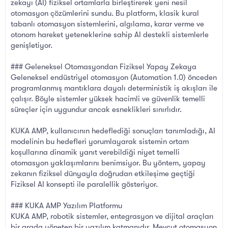
zekayı (AI) fiziksel ortamlarla birleştirerek yeni nesil
otomasyon çözümlerini sundu. Bu platform, klasik kural
tabanlı otomasyon sistemlerini, algılama, karar verme ve
otonom hareket yeteneklerine sahip AI destekli sistemlerle
genişletiyor.
### Geleneksel Otomasyondan Fiziksel Yapay Zekaya
Geleneksel endüstriyel otomasyon (Automation 1.0) önceden
programlanmış mantıklara dayalı deterministik iş akışları ile
çalışır. Böyle sistemler yüksek hacimli ve güvenlik temelli
süreçler için uygundur ancak esneklikleri sınırlıdır.
KUKA AMP, kullanıcının hedeflediği sonuçları tanımladığı, AI
modelinin bu hedefleri yorumlayarak sistemin ortam
koşullarına dinamik yanıt verebildiği niyet temelli
otomasyon yaklaşımlarını benimsiyor. Bu yöntem, yapay
zekanın fiziksel dünyayla doğrudan etkileşime geçtiği
Fiziksel AI konsepti ile paralellik gösteriyor.
### KUKA AMP Yazılım Platformu
KUKA AMP, robotik sistemler, entegrasyon ve dijital araçları
bir arada yöneten bir yazılım katmanıdır. Mevcut otomasyon