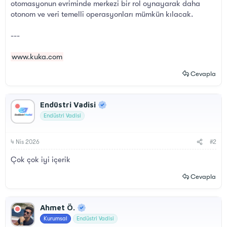
otomasyonun evriminde merkezi bir rol oynayarak daha
otonom ve veri temelli operasyonları mümkün kılacak.
---
www.kuka.com
Cevapla
Endüstri Vadisi
Endüstri Vadisi
4 Nis 2026
#2
Çok çok iyi içerik
Cevapla
Ahmet Ö.
Kurumsal
Endüstri Vadisi