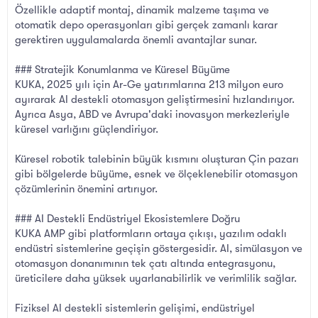
Özellikle adaptif montaj, dinamik malzeme taşıma ve
otomatik depo operasyonları gibi gerçek zamanlı karar
gerektiren uygulamalarda önemli avantajlar sunar.
### Stratejik Konumlanma ve Küresel Büyüme
KUKA, 2025 yılı için Ar-Ge yatırımlarına 213 milyon euro
ayırarak AI destekli otomasyon geliştirmesini hızlandırıyor.
Ayrıca Asya, ABD ve Avrupa'daki inovasyon merkezleriyle
küresel varlığını güçlendiriyor.
Küresel robotik talebinin büyük kısmını oluşturan Çin pazarı
gibi bölgelerde büyüme, esnek ve ölçeklenebilir otomasyon
çözümlerinin önemini artırıyor.
### AI Destekli Endüstriyel Ekosistemlere Doğru
KUKA AMP gibi platformların ortaya çıkışı, yazılım odaklı
endüstri sistemlerine geçişin göstergesidir. AI, simülasyon ve
otomasyon donanımının tek çatı altında entegrasyonu,
üreticilere daha yüksek uyarlanabilirlik ve verimlilik sağlar.
Fiziksel AI destekli sistemlerin gelişimi, endüstriyel