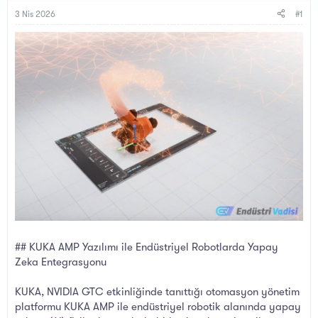
B
g
a
ı
3 Nis 2026
#1
ş
ç
l
t
a
a
t
r
a
i
n
h
i
## KUKA AMP Yazılımı ile Endüstriyel Robotlarda Yapay
Zeka Entegrasyonu
KUKA, NVIDIA GTC etkinliğinde tanıttığı otomasyon yönetim
platformu KUKA AMP ile endüstriyel robotik alanında yapay