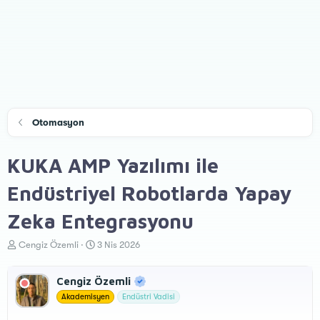
Otomasyon
KUKA AMP Yazılımı ile
Endüstriyel Robotlarda Yapay
Zeka Entegrasyonu
K
B
Cengiz Özemli
3 Nis 2026
o
a
n
ş
Cengiz Özemli
u
l
y
a
Akademisyen
Endüstri Vadisi
u
n