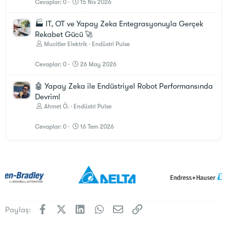
Cevaplar
0
15 Nis 2026
🏭 IT, OT ve Yapay Zeka Entegrasyonuyla Gerçek
Rekabet Gücü 🚀
Mucitler Elektrik
Endüstri Pulse
Cevaplar
0
26 May 2026
🤖 Yapay Zeka ile Endüstriyel Robot Performansında
Devrim!
Ahmet Ö.
Endüstri Pulse
Cevaplar
0
16 Tem 2026
Facebook
X (Twitter)
LinkedIn
WhatsApp
E-posta
Link
Paylaş: