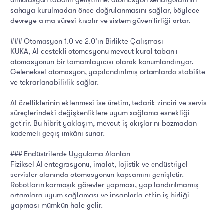
sahaya kurulmadan önce doğrulanmasını sağlar, böylece
devreye alma süresi kısalır ve sistem güvenilirliği artar.
### Otomasyon 1.0 ve 2.0'ın Birlikte Çalışması
KUKA, AI destekli otomasyonu mevcut kural tabanlı
otomasyonun bir tamamlayıcısı olarak konumlandırıyor.
Geleneksel otomasyon, yapılandırılmış ortamlarda stabilite
ve tekrarlanabilirlik sağlar.
AI özelliklerinin eklenmesi ise üretim, tedarik zinciri ve servis
süreçlerindeki değişkenliklere uyum sağlama esnekliği
getirir. Bu hibrit yaklaşım, mevcut iş akışlarını bozmadan
kademeli geçiş imkânı sunar.
### Endüstrilerde Uygulama Alanları
Fiziksel AI entegrasyonu, imalat, lojistik ve endüstriyel
servisler alanında otomasyonun kapsamını genişletir.
Robotların karmaşık görevler yapması, yapılandırılmamış
ortamlara uyum sağlaması ve insanlarla etkin iş birliği
yapması mümkün hale gelir.