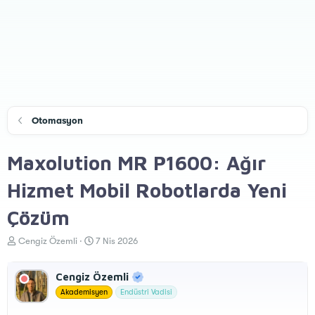
Otomasyon
Maxolution MR P1600: Ağır
Hizmet Mobil Robotlarda Yeni
Çözüm
K
B
Cengiz Özemli
7 Nis 2026
o
a
n
ş
Cengiz Özemli
u
l
y
a
Akademisyen
Endüstri Vadisi
u
n