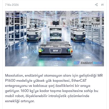
B
g
a
ı
7 Nis 2026
#1
ş
ç
l
t
a
a
t
r
a
i
n
h
i
Maxolution, endüstriyel otomasyon alanı için geliştirdiği MR
P1600 modeliyle yüksek yük kapasitesi, EtherCAT
entegrasyonu ve kablosuz şarj özelliklerini bir araya
getiriyor. 1600 kg'ye kadar taşıma kapasitesine sahip bu
mobil robot, ölçeklenebilir intralojistik çözümlerinde
esnekliği artırıyor.