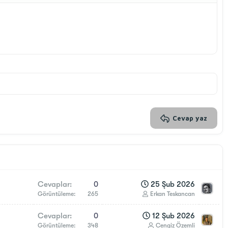
Taslağı sil
Cevap yaz
Cevaplar
0
25 Şub 2026
Görüntüleme
265
Erkan Teskancan
Cevaplar
0
12 Şub 2026
Görüntüleme
348
Cengiz Özemli