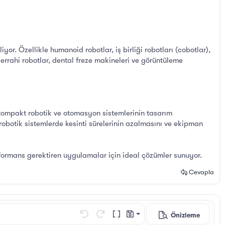
yor. Özellikle humanoid robotlar, iş birliği robotları (cobotlar),
rrahi robotlar, dental freze makineleri ve görüntüleme
k kompakt robotik ve otomasyon sistemlerinin tasarım
 robotik sistemlerde kesinti sürelerinin azalmasını ve ekipman
rformans gerektiren uygulamalar için ideal çözümler sunuyor.
Cevapla
Önizleme
Taslağı kaydet
Geri al
ileri al
BB Kod aç/kapat
Taslaklar