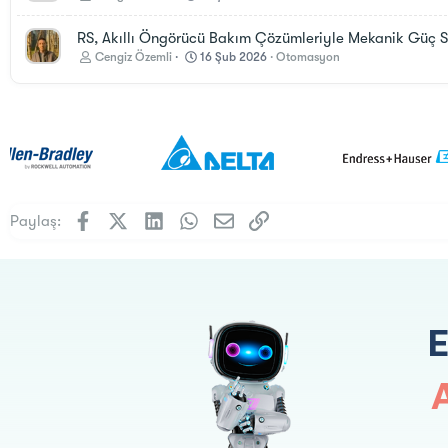
RS, Akıllı Öngörücü Bakım Çözümleriyle Mekanik Güç Sist
Cengiz Özemli
16 Şub 2026
Otomasyon
Facebook
X (Twitter)
LinkedIn
WhatsApp
E-posta
Link
Paylaş: