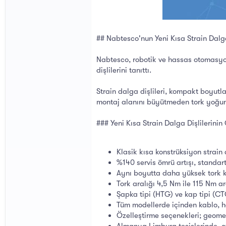
## Nabtesco'nun Yeni Kısa Strain Dalga
Nabtesco, robotik ve hassas otomasyo
dişlilerini tanıttı.
Strain dalga dişlileri, kompakt boyutl
montaj alanını büyütmeden tork yoğunlu
### Yeni Kısa Strain Dalga Dişlilerinin
Klasik kısa konstrüksiyon strai
%140 servis ömrü artışı, standar
Aynı boyutta daha yüksek tork ka
Tork aralığı 4,5 Nm ile 115 Nm a
Şapka tipi (HTG) ve kap tipi (C
Tüm modellerde içinden kablo, h
Özelleştirme seçenekleri; geome