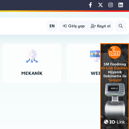
EN
Giriş yap
Kayıt ol
MEKANIK
WEB