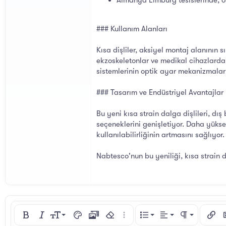
Almanya Limburg tesislerinde, ot
### Kullanım Alanları
Kısa dişliler, aksiyel montaj alanının s
ekzoskeletonlar ve medikal cihazlarda
sistemlerinin optik ayar mekanizmalar
### Tasarım ve Endüstriyel Avantajlar
Bu yeni kısa strain dalga dişlileri, d
seçeneklerini genişletiyor. Daha yüksek
kullanılabilirliğinin artmasını sağlıyor.
Nabtesco'nun bu yeniliği, kısa strain 
Sola hizala
9
Normal
Sıralı liste
Kalın
Yatık
Yazı boyutu
Metin rengi
Medya
Biçimlendirmeyi kaldır
Daha fazla seçenek…
List
Hizalama yötemleri
Paragraf biçim
Bağlan
R