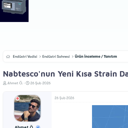
Endüstri Vadisi
Endüstri Sahnesi
Ürün İnceleme / Tanıtım
Nabtesco'nun Yeni Kısa Strain Da
K
B
Ahmet Ö.
26 Şub 2026
o
a
n
ş
u
l
26 Şub 2026
y
a
u
n
B
g
a
ı
ş
ç
Ahmet Ö.