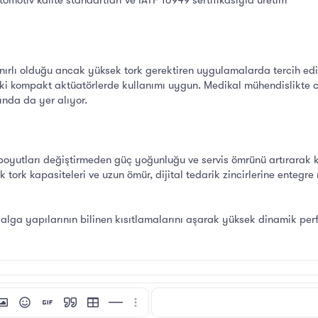
omotiv kalite standartları ve IATF 16949 sertifikasıyla üretim
ınırlı olduğu ancak yüksek tork gerektiren uygulamalarda tercih edili
ki kompakt aktüatörlerde kullanımı uygun. Medikal mühendislikte ce
ında da yer alıyor.
ış boyutları değiştirmeden güç yoğunluğu ve servis ömrünü artırara
 tork kapasiteleri ve uzun ömür, dijital tedarik zincirlerine entegre
dalga yapılarının bilinen kısıtlamalarını aşarak yüksek dinamik pe
i
tı ekle
esim ekle
İfadeler
GIF ekle
Alıntı
Tablo ekle
Yatay çizgi ekle
Daha fazla seçenek…