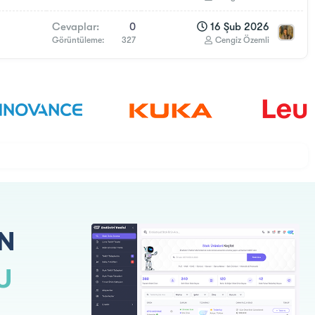
Cevaplar
0
16 Şub 2026
Görüntüleme
327
Cengiz Özemli
N
U