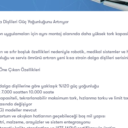
 Dişlileri Güç Yoğunluğunu Artırıyor
n uygulamaları için aynı montaj alanında daha yüksek tork kapasit
arı ve sıfır boşluk özellikleri nedeniyle robotik, medikal sistemler
ğu ve servis ömrünü artıran yeni kısa strain dalga dişlileri serisin
 Öne Çıkan Özellikleri
n dalga dişlilerine göre yaklaşık %120 güç yoğunluğu
t 7.000 saatten 10.000 saate
pasiteli, tekrarlanabilir maksimum tork, hızlanma torku ve limit tor
rasında değişiyor
TG) modeller mevcut
ortum ve akışkan hatlarının geçebileceği boş mil yapısı
tri, malzeme, arayüzler ve sistem entegrasyonu