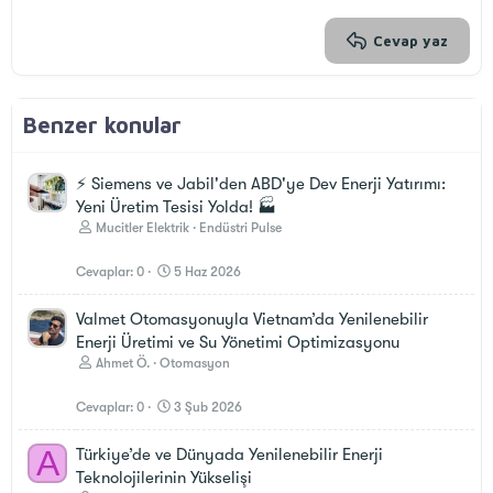
26
Trebuchet MS
Verdana
Cevap yaz
Benzer konular
⚡️ Siemens ve Jabil'den ABD'ye Dev Enerji Yatırımı:
Yeni Üretim Tesisi Yolda! 🏭
Mucitler Elektrik
Endüstri Pulse
Cevaplar
0
5 Haz 2026
Valmet Otomasyonuyla Vietnam’da Yenilenebilir
Enerji Üretimi ve Su Yönetimi Optimizasyonu
Ahmet Ö.
Otomasyon
Cevaplar
0
3 Şub 2026
A
Türkiye’de ve Dünyada Yenilenebilir Enerji
Teknolojilerinin Yükselişi