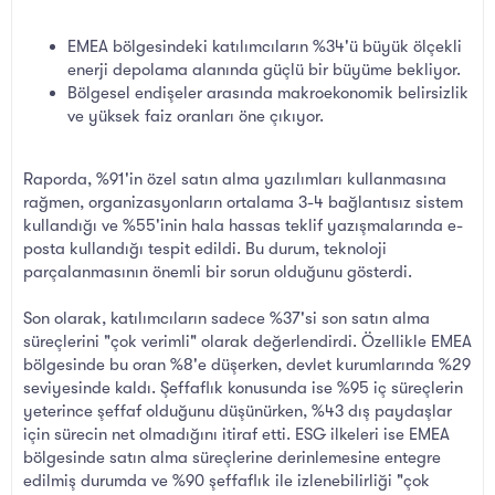
EMEA bölgesindeki katılımcıların %34'ü büyük ölçekli
enerji depolama alanında güçlü bir büyüme bekliyor.
Bölgesel endişeler arasında makroekonomik belirsizlik
ve yüksek faiz oranları öne çıkıyor.
Raporda, %91'in özel satın alma yazılımları kullanmasına
rağmen, organizasyonların ortalama 3-4 bağlantısız sistem
kullandığı ve %55'inin hala hassas teklif yazışmalarında e-
posta kullandığı tespit edildi. Bu durum, teknoloji
parçalanmasının önemli bir sorun olduğunu gösterdi.
Son olarak, katılımcıların sadece %37'si son satın alma
süreçlerini "çok verimli" olarak değerlendirdi. Özellikle EMEA
bölgesinde bu oran %8'e düşerken, devlet kurumlarında %29
seviyesinde kaldı. Şeffaflık konusunda ise %95 iç süreçlerin
yeterince şeffaf olduğunu düşünürken, %43 dış paydaşlar
için sürecin net olmadığını itiraf etti. ESG ilkeleri ise EMEA
bölgesinde satın alma süreçlerine derinlemesine entegre
edilmiş durumda ve %90 şeffaflık ile izlenebilirliği "çok