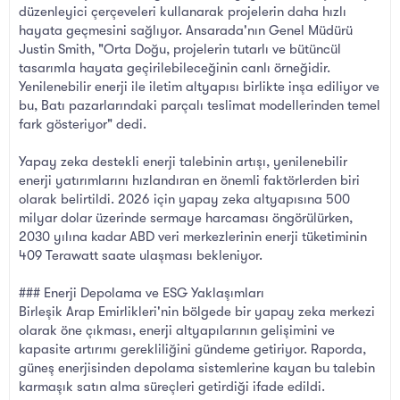
düzenleyici çerçeveleri kullanarak projelerin daha hızlı
hayata geçmesini sağlıyor. Ansarada'nın Genel Müdürü
Justin Smith, "Orta Doğu, projelerin tutarlı ve bütüncül
tasarımla hayata geçirilebileceğinin canlı örneğidir.
Yenilenebilir enerji ile iletim altyapısı birlikte inşa ediliyor ve
bu, Batı pazarlarındaki parçalı teslimat modellerinden temel
fark gösteriyor" dedi.
Yapay zeka destekli enerji talebinin artışı, yenilenebilir
enerji yatırımlarını hızlandıran en önemli faktörlerden biri
olarak belirtildi. 2026 için yapay zeka altyapısına 500
milyar dolar üzerinde sermaye harcaması öngörülürken,
2030 yılına kadar ABD veri merkezlerinin enerji tüketiminin
409 Terawatt saate ulaşması bekleniyor.
### Enerji Depolama ve ESG Yaklaşımları
Birleşik Arap Emirlikleri'nin bölgede bir yapay zeka merkezi
olarak öne çıkması, enerji altyapılarının gelişimini ve
kapasite artırımı gerekliliğini gündeme getiriyor. Raporda,
güneş enerjisinden depolama sistemlerine kayan bu talebin
karmaşık satın alma süreçleri getirdiği ifade edildi.