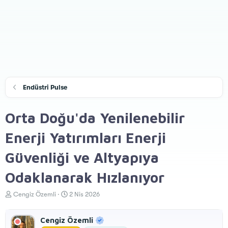
Endüstri Pulse
Orta Doğu'da Yenilenebilir
Enerji Yatırımları Enerji
Güvenliği ve Altyapıya
Odaklanarak Hızlanıyor
K
B
Cengiz Özemli
2 Nis 2026
o
a
n
ş
Cengiz Özemli
u
l