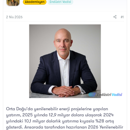
y
a
Akademisyen
Endüstri Vadisi
u
n
B
g
a
ı
2 Nis 2026
#1
ş
ç
l
t
a
a
t
r
a
i
n
h
i
Orta Doğu'da yenilenebilir enerji projelerine yapılan
yatırım, 2025 yılında 12,9 milyar dolara ulaşarak 2024
yılındaki 10,1 milyar dolarlık yatırıma kıyasla %28 artış
gösterdi. Ansarada tarafından hazırlanan 2026 Yenilenebilir