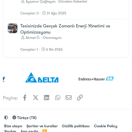
Ayçanur Çağlayan
Gündem Haberleri
Cevaplar
0
31 Ağu 2025
Tesisinizde Gerçek Zamanlı Enerji Yönetimi ve
Optimizasyonu
Ahmet Ö.
Otomasyon
Cevaplar
1
6 Nis 2026
Facebook
X (Twitter)
LinkedIn
WhatsApp
E-posta
Link
Paylaş:
Türkçe (TR)
Bize ulaşın
Şartlar ve kurallar
Gizlilik politikası
Cookie Policy
Yardım
Ana sayfa
R