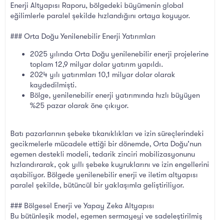
Enerji Altyapısı Raporu, bölgedeki büyümenin global
eğilimlerle paralel şekilde hızlandığını ortaya koyuyor.
### Orta Doğu Yenilenebilir Enerji Yatırımları
2025 yılında Orta Doğu yenilenebilir enerji projelerine
toplam 12,9 milyar dolar yatırım yapıldı.
2024 yılı yatırımları 10,1 milyar dolar olarak
kaydedilmişti.
Bölge, yenilenebilir enerji yatırımında hızlı büyüyen
%25 pazar olarak öne çıkıyor.
Batı pazarlarının şebeke tıkanıklıkları ve izin süreçlerindeki
gecikmelerle mücadele ettiği bir dönemde, Orta Doğu'nun
egemen destekli modeli, tedarik zinciri mobilizasyonunu
hızlandırarak, çok yıllı şebeke kuyruklarını ve izin engellerini
aşabiliyor. Bölgede yenilenebilir enerji ve iletim altyapısı
paralel şekilde, bütüncül bir yaklaşımla geliştiriliyor.
### Bölgesel Enerji ve Yapay Zeka Altyapısı
Bu bütünleşik model, egemen sermayeyi ve sadeleştirilmiş