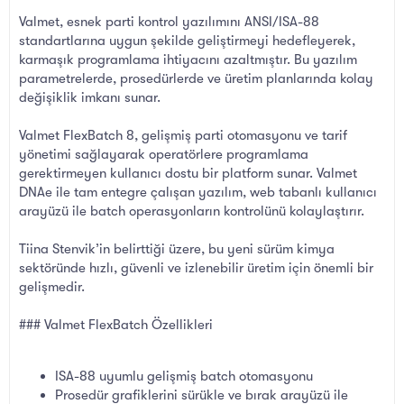
Valmet, esnek parti kontrol yazılımını ANSI/ISA-88
standartlarına uygun şekilde geliştirmeyi hedefleyerek,
karmaşık programlama ihtiyacını azaltmıştır. Bu yazılım
parametrelerde, prosedürlerde ve üretim planlarında kolay
değişiklik imkanı sunar.
Valmet FlexBatch 8, gelişmiş parti otomasyonu ve tarif
yönetimi sağlayarak operatörlere programlama
gerektirmeyen kullanıcı dostu bir platform sunar. Valmet
DNAe ile tam entegre çalışan yazılım, web tabanlı kullanıcı
arayüzü ile batch operasyonların kontrolünü kolaylaştırır.
Tiina Stenvik’in belirttiği üzere, bu yeni sürüm kimya
sektöründe hızlı, güvenli ve izlenebilir üretim için önemli bir
gelişmedir.
### Valmet FlexBatch Özellikleri
ISA-88 uyumlu gelişmiş batch otomasyonu
Prosedür grafiklerini sürükle ve bırak arayüzü ile