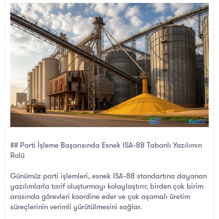
l
t
a
a
t
r
a
i
n
h
i
## Parti İşleme Başarısında Esnek ISA-88 Tabanlı Yazılımın
Rolü
Günümüz parti işlemleri, esnek ISA-88 standartına dayanan
yazılımlarla tarif oluşturmayı kolaylaştırır, birden çok birim
arasında görevleri koordine eder ve çok aşamalı üretim
süreçlerinin verimli yürütülmesini sağlar.