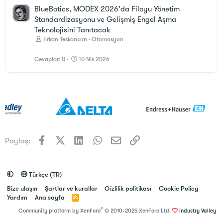
BlueBotics, MODEX 2026'da Filoyu Yönetim
Standardizasyonu ve Gelişmiş Engel Aşma
Teknolojisini Tanıtacak
Erkan Teskancan
Otomasyon
Cevaplar
0
10 Nis 2026
Facebook
X (Twitter)
LinkedIn
WhatsApp
E-posta
Link
Paylaş:
Türkçe (TR)
Bize ulaşın
Şartlar ve kurallar
Gizlilik politikası
Cookie Policy
Yardım
Ana sayfa
R
S
®
Community platform by XenForo
© 2010-2025 XenForo Ltd.
Industry Valley
S