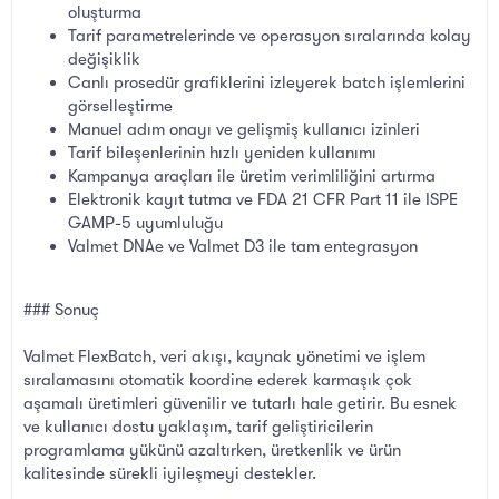
oluşturma
Tarif parametrelerinde ve operasyon sıralarında kolay
değişiklik
Canlı prosedür grafiklerini izleyerek batch işlemlerini
görselleştirme
Manuel adım onayı ve gelişmiş kullanıcı izinleri
Tarif bileşenlerinin hızlı yeniden kullanımı
Kampanya araçları ile üretim verimliliğini artırma
Elektronik kayıt tutma ve FDA 21 CFR Part 11 ile ISPE
GAMP-5 uyumluluğu
Valmet DNAe ve Valmet D3 ile tam entegrasyon
### Sonuç
Valmet FlexBatch, veri akışı, kaynak yönetimi ve işlem
sıralamasını otomatik koordine ederek karmaşık çok
aşamalı üretimleri güvenilir ve tutarlı hale getirir. Bu esnek
ve kullanıcı dostu yaklaşım, tarif geliştiricilerin
programlama yükünü azaltırken, üretkenlik ve ürün
kalitesinde sürekli iyileşmeyi destekler.