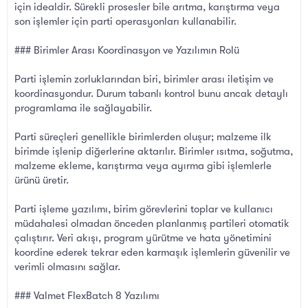
için idealdir. Sürekli prosesler bile arıtma, karıştırma veya
son işlemler için parti operasyonları kullanabilir.
### Birimler Arası Koordinasyon ve Yazılımın Rolü
Parti işlemin zorluklarından biri, birimler arası iletişim ve
koordinasyondur. Durum tabanlı kontrol bunu ancak detaylı
programlama ile sağlayabilir.
Parti süreçleri genellikle birimlerden oluşur; malzeme ilk
birimde işlenip diğerlerine aktarılır. Birimler ısıtma, soğutma,
malzeme ekleme, karıştırma veya ayırma gibi işlemlerle
ürünü üretir.
Parti işleme yazılımı, birim görevlerini toplar ve kullanıcı
müdahalesi olmadan önceden planlanmış partileri otomatik
çalıştırır. Veri akışı, program yürütme ve hata yönetimini
koordine ederek tekrar eden karmaşık işlemlerin güvenilir ve
verimli olmasını sağlar.
### Valmet FlexBatch 8 Yazılımı