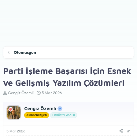
Otomasyon
Parti İşleme Başarısı İçin Esnek
ve Gelişmiş Yazılım Çözümleri
K
B
Cengiz Özemli
5 Mar 2026
o
a
n
ş
Cengiz Özemli
u
l
y
a
Akademisyen
Endüstri Vadisi
u
n
B
g
a
ı
5 Mar 2026
#1
ş
ç