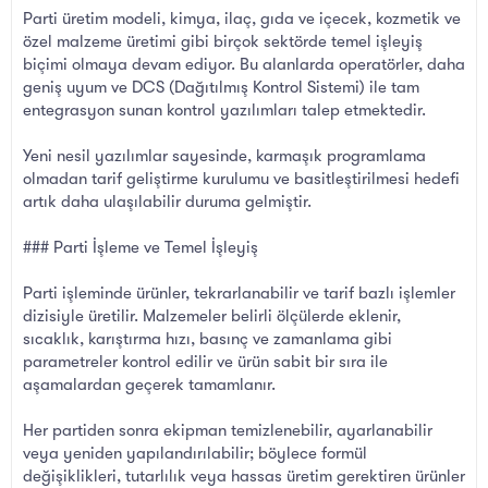
Parti üretim modeli, kimya, ilaç, gıda ve içecek, kozmetik ve
özel malzeme üretimi gibi birçok sektörde temel işleyiş
biçimi olmaya devam ediyor. Bu alanlarda operatörler, daha
geniş uyum ve DCS (Dağıtılmış Kontrol Sistemi) ile tam
entegrasyon sunan kontrol yazılımları talep etmektedir.
Yeni nesil yazılımlar sayesinde, karmaşık programlama
olmadan tarif geliştirme kurulumu ve basitleştirilmesi hedefi
artık daha ulaşılabilir duruma gelmiştir.
### Parti İşleme ve Temel İşleyiş
Parti işleminde ürünler, tekrarlanabilir ve tarif bazlı işlemler
dizisiyle üretilir. Malzemeler belirli ölçülerde eklenir,
sıcaklık, karıştırma hızı, basınç ve zamanlama gibi
parametreler kontrol edilir ve ürün sabit bir sıra ile
aşamalardan geçerek tamamlanır.
Her partiden sonra ekipman temizlenebilir, ayarlanabilir
veya yeniden yapılandırılabilir; böylece formül
değişiklikleri, tutarlılık veya hassas üretim gerektiren ürünler