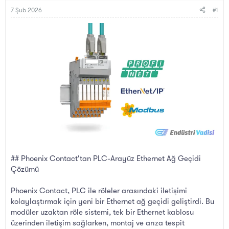
B
g
a
ı
7 Şub 2026
#1
ş
ç
l
t
a
a
t
r
a
i
n
h
i
## Phoenix Contact'tan PLC-Arayüz Ethernet Ağ Geçidi
Çözümü
Phoenix Contact, PLC ile röleler arasındaki iletişimi
kolaylaştırmak için yeni bir Ethernet ağ geçidi geliştirdi. Bu
modüler uzaktan röle sistemi, tek bir Ethernet kablosu
üzerinden iletişim sağlarken, montaj ve arıza tespit