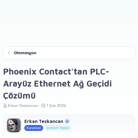
Otomasyon
Phoenix Contact'tan PLC-
Arayüz Ethernet Ağ Geçidi
Çözümü
K
B
Erkan Teskancan
7 Şub 2026
o
a
n
ş
Erkan Teskancan
u
l
y
a
Kurumsal
Endüstri Vadisi
u
n