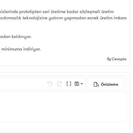
islerinde prototipten seri üretime kadar sözleşmeli üretim
sızdırmazlık teknolojisine yatırım yapmadan esnek üretim imkanı
adan kaldırıyor.
i minimuma indiriyor.
Cevapla
Önizleme
Taslağı kaydet
Geri al
ileri al
BB Kod aç/kapat
Taslaklar
Taslağı sil