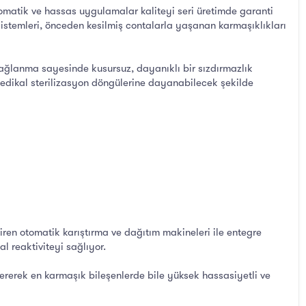
tomatik ve hassas uygulamalar kaliteyi seri üretimde garanti
sistemleri, önceden kesilmiş contalarla yaşanan karmaşıklıkları
bağlanma sayesinde kusursuz, dayanıklı bir sızdırmazlık
e medikal sterilizasyon döngülerine dayanabilecek şekilde
en otomatik karıştırma ve dağıtım makineleri ile entegre
l reaktiviteyi sağlıyor.
ererek en karmaşık bileşenlerde bile yüksek hassasiyetli ve