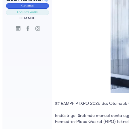
l
t
Kurumsal
a
a
t
r
Endüstri Vadisi
a
i
OLM MUH
n
h
i
## RAMPF PTXPO 2026'da: Otomatik C
Endüstriyel üretimde manuel conta uy
Formed-in-Place Gasket (FIPG) teknolo