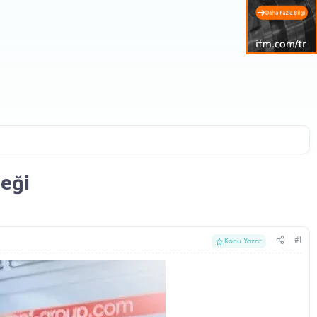
eği
#1
Konu Yazar