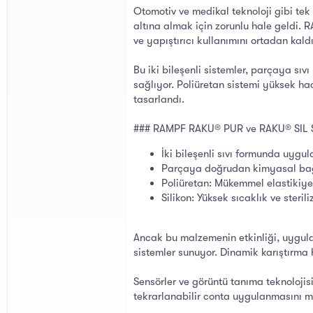
Otomotiv ve medikal teknoloji gibi tek
altına almak için zorunlu hale geldi. 
ve yapıştırıcı kullanımını ortadan kaldı
Bu iki bileşenli sistemler, parçaya s
sağlıyor. Poliüretan sistemi yüksek ha
tasarlandı.
### RAMPF RAKU® PUR ve RAKU® SIL Sis
İki bileşenli sıvı formunda uygu
Parçaya doğrudan kimyasal ba
Poliüretan: Mükemmel elastikiy
Silikon: Yüksek sıcaklık ve steri
Ancak bu malzemenin etkinliği, uygula
sistemler sunuyor. Dinamik karıştırma 
Sensörler ve görüntü tanıma teknolojis
tekrarlanabilir conta uygulanmasını m