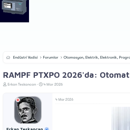
Endüstri Vadisi
Forumlar
Otomasyon, Elektrik, Elektronik, Pro
RAMPF PTXPO 2026'da: Otomatik
K
B
Erkan Teskancan
4 Mar 2026
o
a
n
ş
u
l
4 Mar 2026
y
a
u
n
B
g
a
ı
ş
ç
Erkan Teskancan