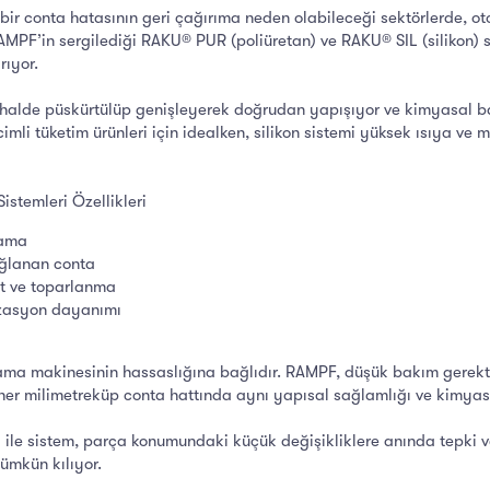
 bir conta hatasının geri çağırıma neden olabileceği sektörlerde, o
RAMPF’in sergilediği RAKU® PUR (poliüretan) ve RAKU® SIL (silikon) 
rıyor.
ıvı halde püskürtülüp genişleyerek doğrudan yapışıyor ve kimyasal 
cimli tüketim ürünleri için idealken, silikon sistemi yüksek ısıya v
temleri Özellikleri
lama
ğlanan conta
et ve toparlanma
lizasyon dayanımı
ma makinesinin hassaslığına bağlıdır. RAMPF, düşük bakım gerektir
her milimetreküp conta hattında aynı yapısal sağlamlığı ve kimyasa
i ile sistem, parça konumundaki küçük değişikliklere anında tepki v
ümkün kılıyor.