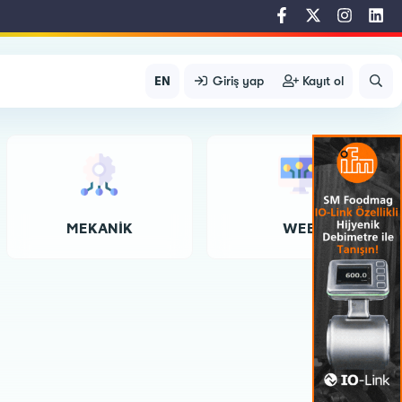
EN
Giriş yap
Kayıt ol
MEKANIK
WEB