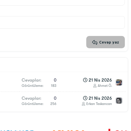
Cevap yaz
Cevaplar
0
21 Nis 2026
Görüntüleme
183
Ahmet Ö.
Cevaplar
0
21 Nis 2026
Görüntüleme
256
Erkan Teskancan