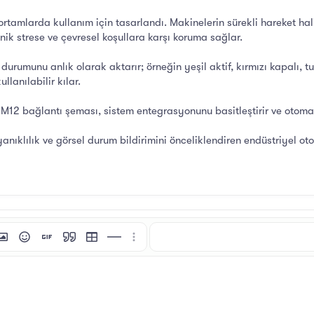
ortamlarda kullanım için tasarlandı. Makinelerin sürekli hareket h
ik strese ve çevresel koşullara karşı koruma sağlar.
rumunu anlık olarak aktarır; örneğin yeşil aktif, kırmızı kapalı, tu
lanılabilir kılar.
ş M12 bağlantı şeması, sistem entegrasyonunu basitleştirir ve otom
yanıklılık ve görsel durum bildirimini önceliklendiren endüstriyel 
i
tı ekle
esim ekle
İfadeler
GIF ekle
Alıntı
Tablo ekle
Yatay çizgi ekle
Daha fazla seçenek…