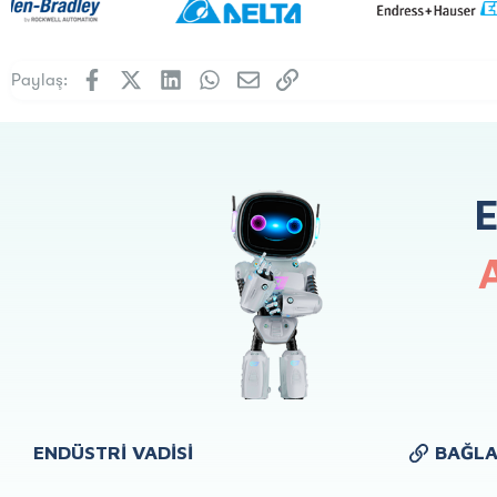
Facebook
X (Twitter)
LinkedIn
WhatsApp
E-posta
Link
Paylaş:
ENDÜSTRI VADISI
BAĞLA