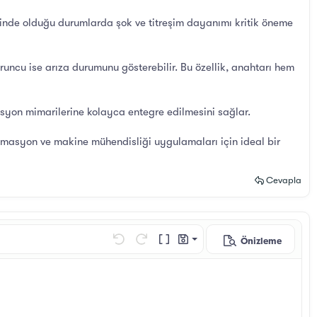
alinde olduğu durumlarda şok ve titreşim dayanımı kritik öneme
runcu ise arıza durumunu gösterebilir. Bu özellik, anahtarı hem
asyon mimarilerine kolayca entegre edilmesini sağlar.
otomasyon ve makine mühendisliği uygulamaları için ideal bir
Cevapla
Önizleme
Taslağı kaydet
Geri al
ileri al
BB Kod aç/kapat
Taslaklar
Taslağı sil