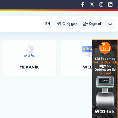
EN
Giriş yap
Kayıt ol
MEKANIK
WEB