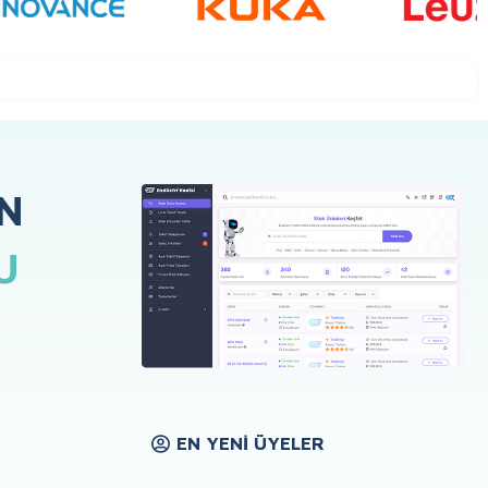
N
U
EN YENI ÜYELER