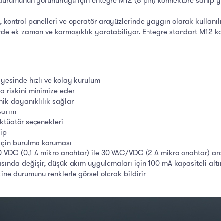
durumunun görünürlüğü için entegre M12 (8 pin) konnektöre sahip ye
 kontrol panelleri ve operatör arayüzlerinde yaygın olarak kullanılı
rde ek zaman ve karmaşıklık yaratabiliyor. Entegre standart M12 ko
yesinde hızlı ve kolay kurulum
a riskini minimize eder
ik dayanıklılık sağlar
asarım
ktüatör seçenekleri
ip
için burulma koruması
 30 VDC (0,1 A mikro anahtar) ile 30 VAC/VDC (2 A mikro anahtar) a
rasında değişir, düşük akım uygulamaları için 100 mA kapasiteli al
ne durumunu renklerle görsel olarak bildirir