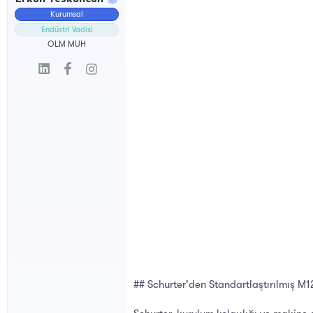
l
t
Kurumsal
a
a
t
r
Endüstri Vadisi
a
i
OLM MUH
n
h
i
## Schurter'den Standartlaştırılmış M