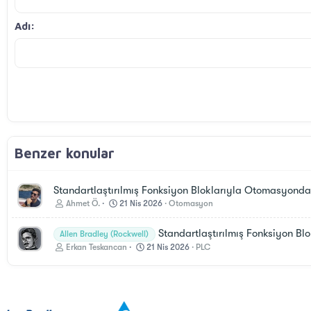
Başlık 3
18
Georgia
Adı
22
Tahoma
26
Times New Roman
Trebuchet MS
Verdana
Benzer konular
Standartlaştırılmış Fonksiyon Bloklarıyla Otomasyonda 
Ahmet Ö.
21 Nis 2026
Otomasyon
Standartlaştırılmış Fonksiyon Blo
Allen Bradley (Rockwell)
Erkan Teskancan
21 Nis 2026
PLC