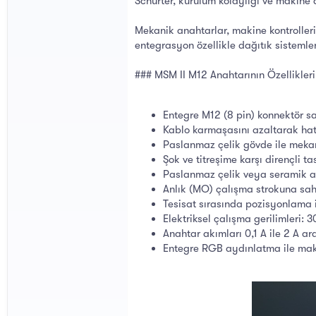
Schurter, kurulum kolaylığı ve makine 
Mekanik anahtarlar, makine kontrolleri,
entegrasyon özellikle dağıtık sistemle
### MSM II M12 Anahtarının Özellikleri
Entegre M12 (8 pin) konnektör sa
Kablo karmaşasını azaltarak hat
Paslanmaz çelik gövde ile mekan
Şok ve titreşime karşı dirençli t
Paslanmaz çelik veya seramik a
Anlık (MO) çalışma strokuna sah
Tesisat sırasında pozisyonlama 
Elektriksel çalışma gerilimleri:
Anahtar akımları 0,1 A ile 2 A a
Entegre RGB aydınlatma ile maki