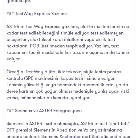
yürütülüyor.
### TestWay Express Yazılımı
ASTER’in TestWay Express yazılımı, elektrik sistemlerinin ne
kadar test edilebileceğini simüle ediyor; test edilemeyen
bileşenleri, elektriksel kural ihlallerini veya eksik test
noktalarını PCB üretilmeden tespit ediyor. Yazılım, test
kapsamını teorik modellerle her tasarım aşamasında tahmin
ediyor.
Örneğin, TestWay dijital ikiz teknolojisiyle lehim pastası
kontrolü (SPI) makinesinin kapasitesini simüle ediyor.
Lehimin yüksekliği veya hacmindeki anormalliklerin, ya da
devre kartının çok yoğun olması nedeniyle yanlış uyarı riski
varsa, mühendisler bu konuda uyarılıyor.
### Siemens ve ASTER Entegrasyonu
Siemens’in ASTER’i satın almasıyla, ASTER’in test "shift-left"
DFT prensibi Siemens'in Xpedition ve Valor yazılımlarına
entegre edilerek Siemens Xcelerator portföyü güçlendiriliyor.