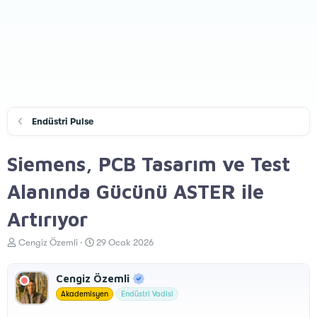
Endüstri Pulse
Siemens, PCB Tasarım ve Test
Alanında Gücünü ASTER ile
Artırıyor
K
B
Cengiz Özemli
29 Ocak 2026
o
a
n
ş
Cengiz Özemli
u
l
y
a
Akademisyen
Endüstri Vadisi
u
n