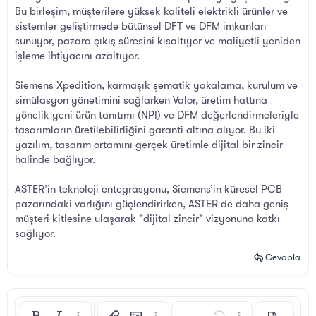
Bu birleşim, müşterilere yüksek kaliteli elektrikli ürünler ve
sistemler geliştirmede bütünsel DFT ve DFM imkanları
sunuyor, pazara çıkış süresini kısaltıyor ve maliyetli yeniden
işleme ihtiyacını azaltıyor.
Siemens Xpedition, karmaşık şematik yakalama, kurulum ve
simülasyon yönetimini sağlarken Valor, üretim hattına
yönelik yeni ürün tanıtımı (NPI) ve DFM değerlendirmeleriyle
tasarımların üretilebilirliğini garanti altına alıyor. Bu iki
yazılım, tasarım ortamını gerçek üretimle dijital bir zincir
halinde bağlıyor.
ASTER’in teknoloji entegrasyonu, Siemens’in küresel PCB
pazarındaki varlığını güçlendirirken, ASTER de daha geniş
müşteri kitlesine ulaşarak "dijital zincir" vizyonuna katkı
sağlıyor.
Cevapla