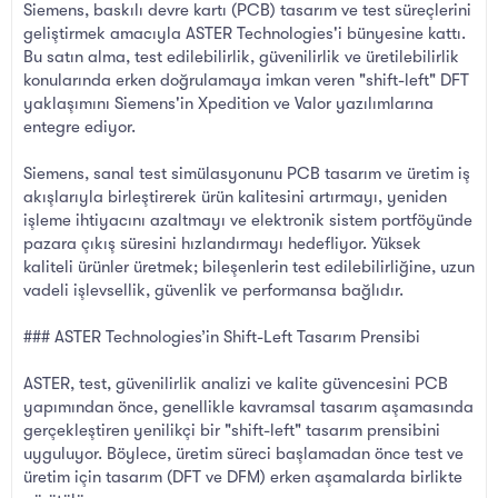
Siemens, baskılı devre kartı (PCB) tasarım ve test süreçlerini
geliştirmek amacıyla ASTER Technologies'i bünyesine kattı.
Bu satın alma, test edilebilirlik, güvenilirlik ve üretilebilirlik
konularında erken doğrulamaya imkan veren "shift-left" DFT
yaklaşımını Siemens'in Xpedition ve Valor yazılımlarına
entegre ediyor.
Siemens, sanal test simülasyonunu PCB tasarım ve üretim iş
akışlarıyla birleştirerek ürün kalitesini artırmayı, yeniden
işleme ihtiyacını azaltmayı ve elektronik sistem portföyünde
pazara çıkış süresini hızlandırmayı hedefliyor. Yüksek
kaliteli ürünler üretmek; bileşenlerin test edilebilirliğine, uzun
vadeli işlevsellik, güvenlik ve performansa bağlıdır.
### ASTER Technologies’in Shift-Left Tasarım Prensibi
ASTER, test, güvenilirlik analizi ve kalite güvencesini PCB
yapımından önce, genellikle kavramsal tasarım aşamasında
gerçekleştiren yenilikçi bir "shift-left" tasarım prensibini
uyguluyor. Böylece, üretim süreci başlamadan önce test ve
üretim için tasarım (DFT ve DFM) erken aşamalarda birlikte