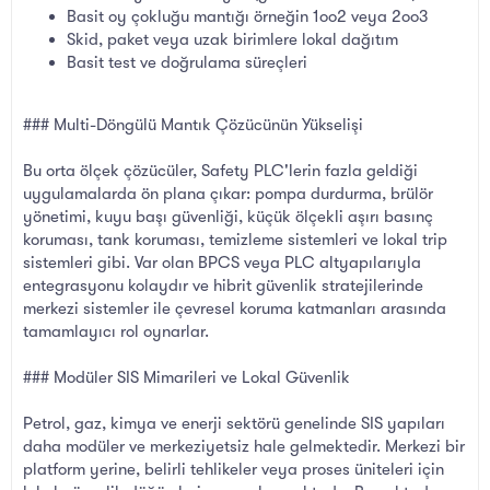
Basit oy çokluğu mantığı örneğin 1oo2 veya 2oo3
Skid, paket veya uzak birimlere lokal dağıtım
Basit test ve doğrulama süreçleri
### Multi-Döngülü Mantık Çözücünün Yükselişi
Bu orta ölçek çözücüler, Safety PLC'lerin fazla geldiği
uygulamalarda ön plana çıkar: pompa durdurma, brülör
yönetimi, kuyu başı güvenliği, küçük ölçekli aşırı basınç
koruması, tank koruması, temizleme sistemleri ve lokal trip
sistemleri gibi. Var olan BPCS veya PLC altyapılarıyla
entegrasyonu kolaydır ve hibrit güvenlik stratejilerinde
merkezi sistemler ile çevresel koruma katmanları arasında
tamamlayıcı rol oynarlar.
### Modüler SIS Mimarileri ve Lokal Güvenlik
Petrol, gaz, kimya ve enerji sektörü genelinde SIS yapıları
daha modüler ve merkeziyetsiz hale gelmektedir. Merkezi bir
platform yerine, belirli tehlikeler veya proses üniteleri için