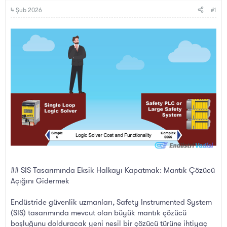
B
g
a
ı
4 Şub 2026
#1
ş
ç
l
t
a
a
t
r
a
i
n
h
i
## SIS Tasarımında Eksik Halkayı Kapatmak: Mantık Çözücü
Açığını Gidermek
Endüstride güvenlik uzmanları, Safety Instrumented System
(SIS) tasarımında mevcut olan büyük mantık çözücü
boşluğunu dolduracak yeni nesil bir çözücü türüne ihtiyaç