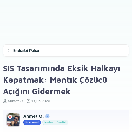
Endüstri Pulse
SIS Tasarımında Eksik Halkayı
Kapatmak: Mantık Çözücü
Açığını Gidermek
K
B
Ahmet Ö.
4 Şub 2026
o
a
n
ş
Ahmet Ö.
u
l
y
a
Kurumsal
Endüstri Vadisi
u
n