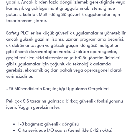
yapılır. Ancak birden fazla döngü izlemek gerektiğinde veya
karmaşık oy çokluğu mantığı uygulanmak istendiğinde
yetersiz kalırlar. Multi-döngülü güvenlik uygulamaları için
tasarlanmamışlardır.
Safety PLC’ler ise küçük güvenlik uygulamalarını yönetebilir
ancak yüksek yazılım lisansı, uzman programlama becerisi,
ek dokümantasyon ve yüksek yaşam döngüsü maliyetleri
gibi önemli dezavantajları vardır. Uzaktan operasyonlar,
geçici tesisler, skid sistemler veya brülör yönetim üniteleri
gibi uygulamalar için çoğunlukla teknolojik anlamda
gereksiz, ekonomik açıdan pahalı veya operasyonel olarak
verimsizdirler.
### Mühendislerin Karşılaştığı Uygulama Gerçekleri
Pek çok SIS tasarımı yalnızca birkaç güvenlik fonksiyonunu
içerir. Yaygın gereksinimler:
1-3 bağımsız güvenlik döngüsü
Orta seviyede I/O sayısı (genellikle 6-12 nokta)