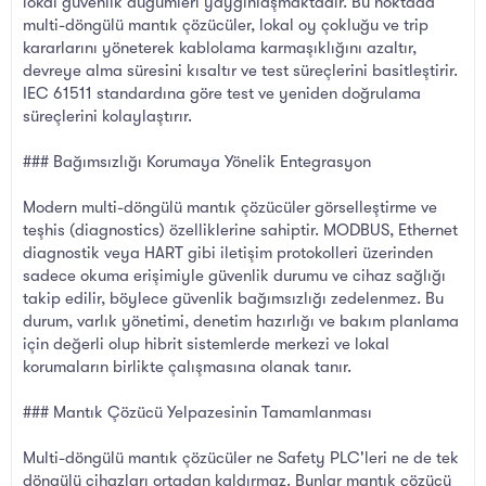
lokal güvenlik düğümleri yaygınlaşmaktadır. Bu noktada
multi-döngülü mantık çözücüler, lokal oy çokluğu ve trip
kararlarını yöneterek kablolama karmaşıklığını azaltır,
devreye alma süresini kısaltır ve test süreçlerini basitleştirir.
IEC 61511 standardına göre test ve yeniden doğrulama
süreçlerini kolaylaştırır.
### Bağımsızlığı Korumaya Yönelik Entegrasyon
Modern multi-döngülü mantık çözücüler görselleştirme ve
teşhis (diagnostics) özelliklerine sahiptir. MODBUS, Ethernet
diagnostik veya HART gibi iletişim protokolleri üzerinden
sadece okuma erişimiyle güvenlik durumu ve cihaz sağlığı
takip edilir, böylece güvenlik bağımsızlığı zedelenmez. Bu
durum, varlık yönetimi, denetim hazırlığı ve bakım planlama
için değerli olup hibrit sistemlerde merkezi ve lokal
korumaların birlikte çalışmasına olanak tanır.
### Mantık Çözücü Yelpazesinin Tamamlanması
Multi-döngülü mantık çözücüler ne Safety PLC'leri ne de tek
döngülü cihazları ortadan kaldırmaz. Bunlar mantık çözücü