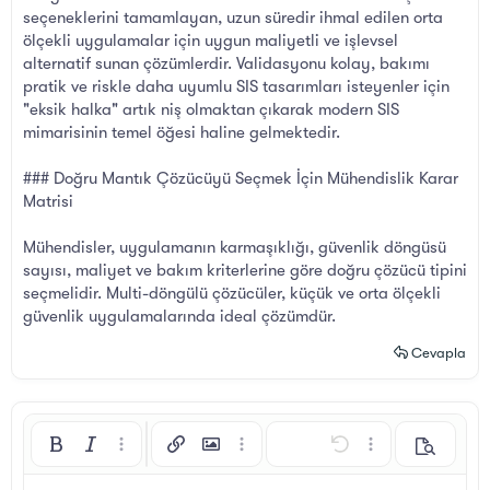
seçeneklerini tamamlayan, uzun süredir ihmal edilen orta
ölçekli uygulamalar için uygun maliyetli ve işlevsel
alternatif sunan çözümlerdir. Validasyonu kolay, bakımı
pratik ve riskle daha uyumlu SIS tasarımları isteyenler için
"eksik halka" artık niş olmaktan çıkarak modern SIS
mimarisinin temel öğesi haline gelmektedir.
### Doğru Mantık Çözücüyü Seçmek İçin Mühendislik Karar
Matrisi
Mühendisler, uygulamanın karmaşıklığı, güvenlik döngüsü
sayısı, maliyet ve bakım kriterlerine göre doğru çözücü tipini
seçmelidir. Multi-döngülü çözücüler, küçük ve orta ölçekli
güvenlik uygulamalarında ideal çözümdür.
Cevapla
Kalın
Yatık
Daha fazla seçenek…
Bağlantı ekle
Resim ekle
Daha fazla seçenek…
Geri al
Daha fazla seçen
Önizleme