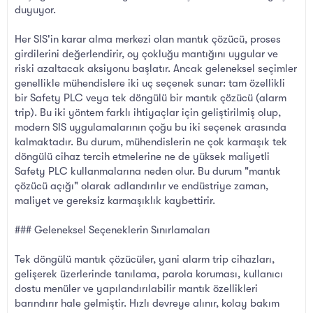
duyuyor.
Her SIS'in karar alma merkezi olan mantık çözücü, proses
girdilerini değerlendirir, oy çokluğu mantığını uygular ve
riski azaltacak aksiyonu başlatır. Ancak geleneksel seçimler
genellikle mühendislere iki uç seçenek sunar: tam özellikli
bir Safety PLC veya tek döngülü bir mantık çözücü (alarm
trip). Bu iki yöntem farklı ihtiyaçlar için geliştirilmiş olup,
modern SIS uygulamalarının çoğu bu iki seçenek arasında
kalmaktadır. Bu durum, mühendislerin ne çok karmaşık tek
döngülü cihaz tercih etmelerine ne de yüksek maliyetli
Safety PLC kullanmalarına neden olur. Bu durum "mantık
çözücü açığı" olarak adlandırılır ve endüstriye zaman,
maliyet ve gereksiz karmaşıklık kaybettirir.
### Geleneksel Seçeneklerin Sınırlamaları
Tek döngülü mantık çözücüler, yani alarm trip cihazları,
gelişerek üzerlerinde tanılama, parola koruması, kullanıcı
dostu menüler ve yapılandırılabilir mantık özellikleri
barındırır hale gelmiştir. Hızlı devreye alınır, kolay bakım