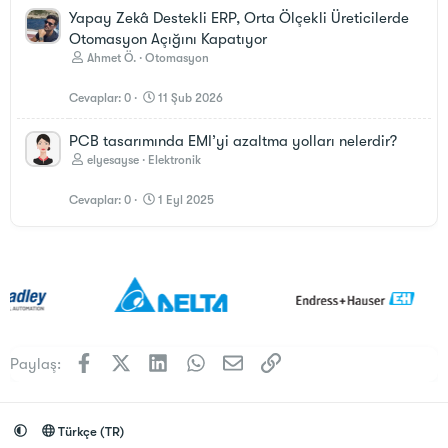
Yapay Zekâ Destekli ERP, Orta Ölçekli Üreticilerde
Otomasyon Açığını Kapatıyor
Ahmet Ö.
Otomasyon
Cevaplar
0
11 Şub 2026
PCB tasarımında EMI’yi azaltma yolları nelerdir?
elyesayse
Elektronik
Cevaplar
0
1 Eyl 2025
Facebook
X (Twitter)
LinkedIn
WhatsApp
E-posta
Link
Paylaş:
Türkçe (TR)