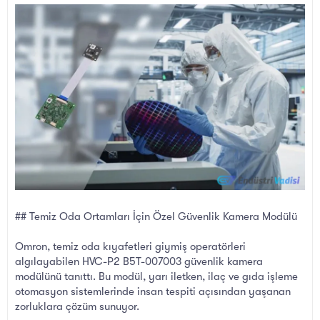
l
t
a
a
t
r
a
i
n
h
i
## Temiz Oda Ortamları İçin Özel Güvenlik Kamera Modülü
Omron, temiz oda kıyafetleri giymiş operatörleri
algılayabilen HVC-P2 B5T-007003 güvenlik kamera
modülünü tanıttı. Bu modül, yarı iletken, ilaç ve gıda işleme
otomasyon sistemlerinde insan tespiti açısından yaşanan
zorluklara çözüm sunuyor.