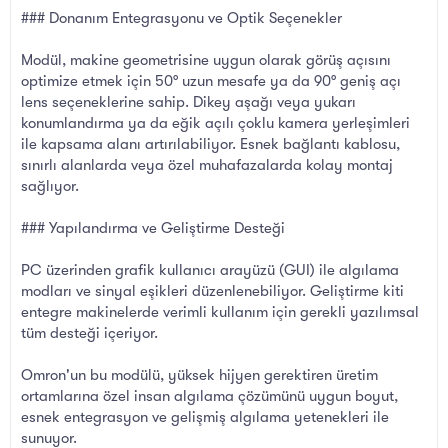
### Donanım Entegrasyonu ve Optik Seçenekler
Modül, makine geometrisine uygun olarak görüş açısını
optimize etmek için 50° uzun mesafe ya da 90° geniş açı
lens seçeneklerine sahip. Dikey aşağı veya yukarı
konumlandırma ya da eğik açılı çoklu kamera yerleşimleri
ile kapsama alanı artırılabiliyor. Esnek bağlantı kablosu,
sınırlı alanlarda veya özel muhafazalarda kolay montaj
sağlıyor.
### Yapılandırma ve Geliştirme Desteği
PC üzerinden grafik kullanıcı arayüzü (GUI) ile algılama
modları ve sinyal eşikleri düzenlenebiliyor. Geliştirme kiti
entegre makinelerde verimli kullanım için gerekli yazılımsal
tüm desteği içeriyor.
Omron'un bu modülü, yüksek hijyen gerektiren üretim
ortamlarına özel insan algılama çözümünü uygun boyut,
esnek entegrasyon ve gelişmiş algılama yetenekleri ile
sunuyor.