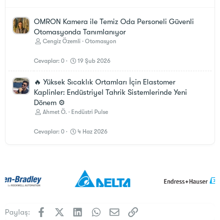
OMRON Kamera ile Temiz Oda Personeli Güvenli
Otomasyonda Tanımlanıyor
Cengiz Özemli
Otomasyon
Cevaplar
0
19 Şub 2026
🔥 Yüksek Sıcaklık Ortamları İçin Elastomer
Kaplinler: Endüstriyel Tahrik Sistemlerinde Yeni
Dönem ⚙️
Ahmet Ö.
Endüstri Pulse
Cevaplar
0
4 Haz 2026
Facebook
X (Twitter)
LinkedIn
WhatsApp
E-posta
Link
Paylaş: