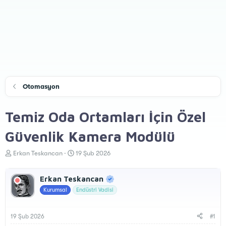
Otomasyon
Temiz Oda Ortamları İçin Özel
Güvenlik Kamera Modülü
K
B
Erkan Teskancan
19 Şub 2026
o
a
n
ş
Erkan Teskancan
u
l
y
a
Kurumsal
Endüstri Vadisi
u
n
B
g
a
ı
19 Şub 2026
#1
ş
ç