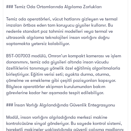
### Temiz Oda Ortamlarında Algılama Zorlukları
Temiz oda operatörleri, vücut hatlarını gizleyen ve termal
imzaları örtbas eden tam koruyucu giysiler kullanır. Bu
nedenle standart poz tahmini modelleri veya termal ve
ultrasonik algılama teknolojileri insan varlığını doğru
saptamakta yetersiz kalabiliyor.
B5T-007003 modülü, Omron'un kompakt kamerası ve işlem
donanımını, temiz oda giysileri altında insan vücudu
özelliklerini tanımaya yönelik özel eğitilmiş algoritmalarla
birleştiriyor. Eğitim verisi seti; ayakta durma, oturma,
çömelme ve emekleme gibi çeşitli pozisyonları kapsıyor.
Böylece operatörler ekipman kurulumundan bakım
görevlerine kadar her aşamada tespit edilebiliyor.
### İnsan Varlığı Algılandığında Güvenlik Entegrasyonu
Modül, insan varlığını algıladığında merkezi makine
kontrolcüsüne sinyal gönderiyor. Bu sayede kontrol sistemi,
hareketli makineler yaklaştığında güvenli çalışma modlarını