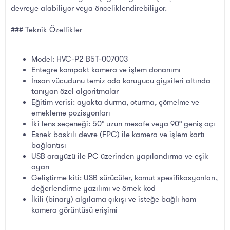
devreye alabiliyor veya önceliklendirebiliyor.
### Teknik Özellikler
Model: HVC-P2 B5T-007003
Entegre kompakt kamera ve işlem donanımı
İnsan vücudunu temiz oda koruyucu giysileri altında
tanıyan özel algoritmalar
Eğitim verisi: ayakta durma, oturma, çömelme ve
emekleme pozisyonları
İki lens seçeneği: 50° uzun mesafe veya 90° geniş açı
Esnek baskılı devre (FPC) ile kamera ve işlem kartı
bağlantısı
USB arayüzü ile PC üzerinden yapılandırma ve eşik
ayarı
Geliştirme kiti: USB sürücüler, komut spesifikasyonları,
değerlendirme yazılımı ve örnek kod
İkili (binary) algılama çıkışı ve isteğe bağlı ham
kamera görüntüsü erişimi