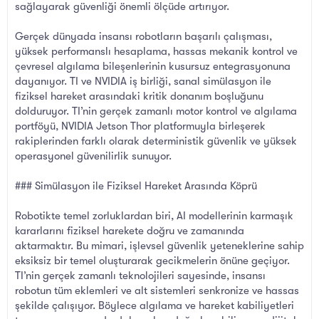
sağlayarak güvenliği önemli ölçüde artırıyor.
Gerçek dünyada insansı robotların başarılı çalışması,
yüksek performanslı hesaplama, hassas mekanik kontrol ve
çevresel algılama bileşenlerinin kusursuz entegrasyonuna
dayanıyor. TI ve NVIDIA iş birliği, sanal simülasyon ile
fiziksel hareket arasındaki kritik donanım boşluğunu
dolduruyor. TI’nin gerçek zamanlı motor kontrol ve algılama
portföyü, NVIDIA Jetson Thor platformuyla birleşerek
rakiplerinden farklı olarak deterministik güvenlik ve yüksek
operasyonel güvenilirlik sunuyor.
### Simülasyon ile Fiziksel Hareket Arasında Köprü
Robotikte temel zorluklardan biri, AI modellerinin karmaşık
kararlarını fiziksel harekete doğru ve zamanında
aktarmaktır. Bu mimari, işlevsel güvenlik yeteneklerine sahip
eksiksiz bir temel oluşturarak gecikmelerin önüne geçiyor.
TI’nin gerçek zamanlı teknolojileri sayesinde, insansı
robotun tüm eklemleri ve alt sistemleri senkronize ve hassas
şekilde çalışıyor. Böylece algılama ve hareket kabiliyetleri