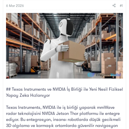
B
g
a
ı
6 Mar 2026
#1
ş
ç
l
t
a
a
t
r
a
i
n
h
i
## Texas Instruments ve NVIDIA İş Birliği ile Yeni Nesil Fiziksel
Yapay Zeka Hızlanıyor
Texas Instruments, NVIDIA ile iş birliği yaparak mmWave
radar teknolojisini NVIDIA Jetson Thor platformu ile entegre
ediyor. Bu entegrasyon, insansı robotlarda düşük gecikmeli
3D algılama ve karmaşık ortamlarda güvenilir navigasyon