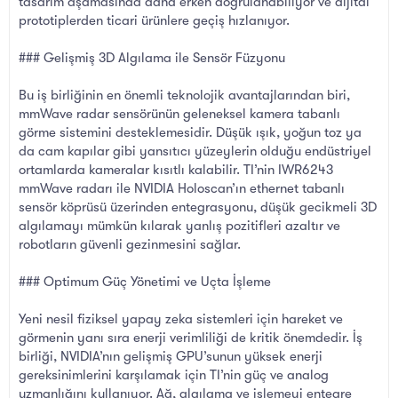
tasarım aşamasında daha erken doğrulanabiliyor ve dijital
prototiplerden ticari ürünlere geçiş hızlanıyor.
### Gelişmiş 3D Algılama ile Sensör Füzyonu
Bu iş birliğinin en önemli teknolojik avantajlarından biri,
mmWave radar sensörünün geleneksel kamera tabanlı
görme sistemini desteklemesidir. Düşük ışık, yoğun toz ya
da cam kapılar gibi yansıtıcı yüzeylerin olduğu endüstriyel
ortamlarda kameralar kısıtlı kalabilir. TI’nin IWR6243
mmWave radarı ile NVIDIA Holoscan’ın ethernet tabanlı
sensör köprüsü üzerinden entegrasyonu, düşük gecikmeli 3D
algılamayı mümkün kılarak yanlış pozitifleri azaltır ve
robotların güvenli gezinmesini sağlar.
### Optimum Güç Yönetimi ve Uçta İşleme
Yeni nesil fiziksel yapay zeka sistemleri için hareket ve
görmenin yanı sıra enerji verimliliği de kritik önemdedir. İş
birliği, NVIDIA’nın gelişmiş GPU’sunun yüksek enerji
gereksinimlerini karşılamak için TI’nin güç ve analog
uzmanlığını kullanıyor. Ağ, algılama ve işlemeyi entegre