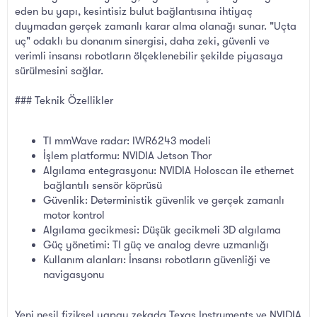
eden bu yapı, kesintisiz bulut bağlantısına ihtiyaç
duymadan gerçek zamanlı karar alma olanağı sunar. "Uçta
uç" odaklı bu donanım sinergisi, daha zeki, güvenli ve
verimli insansı robotların ölçeklenebilir şekilde piyasaya
sürülmesini sağlar.
### Teknik Özellikler
TI mmWave radar: IWR6243 modeli
İşlem platformu: NVIDIA Jetson Thor
Algılama entegrasyonu: NVIDIA Holoscan ile ethernet
bağlantılı sensör köprüsü
Güvenlik: Deterministik güvenlik ve gerçek zamanlı
motor kontrol
Algılama gecikmesi: Düşük gecikmeli 3D algılama
Güç yönetimi: TI güç ve analog devre uzmanlığı
Kullanım alanları: İnsansı robotların güvenliği ve
navigasyonu
Yeni nesil fiziksel yapay zekada Texas Instruments ve NVIDIA