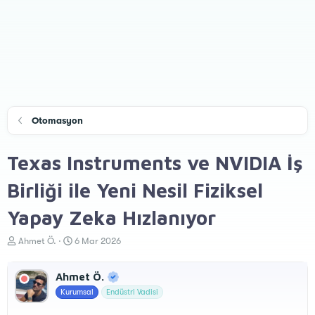
Otomasyon
Texas Instruments ve NVIDIA İş
Birliği ile Yeni Nesil Fiziksel
Yapay Zeka Hızlanıyor
K
B
Ahmet Ö.
6 Mar 2026
o
a
n
ş
Ahmet Ö.
u
l
y
a
Kurumsal
Endüstri Vadisi
u
n