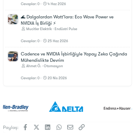
Cevaplar
0
4 Haz 2026
🌊 Dalgalardan Watt'lara: Eco Wave Power ve
NVIDIA İş Birliği ⚡
Mucitler Elektrik
Endüstri Pulse
Cevaplar
0
25 Haz 2026
Cadence ve NVIDIA İşbirliğiyle Yapay Zeka Çağında
Mühendislikte Devrim
Ahmet Ö.
Otomasyon
Cevaplar
0
20 Nis 2026
Facebook
X (Twitter)
LinkedIn
WhatsApp
E-posta
Link
Paylaş: