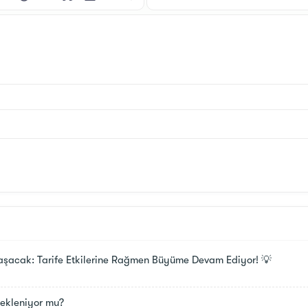
i
tı ekle
esim ekle
İfadeler
GIF ekle
Alıntı
Tablo ekle
Yatay çizgi ekle
Daha fazla seçenek…
aşacak: Tarife Etkilerine Rağmen Büyüme Devam Ediyor! 💡
ekleniyor mu?