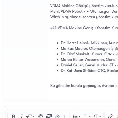
VDMA Makine Görüşü yönetim kurulunda 
Mehl, VDMA Robotik + Otomasyon Derne
Wirth’in ayrılması sonrası yönetim kur
### VDMA Makine Görüşü Yönetim Kuru
Dr. Horst Heinol-Heikkinen, Kur
Markus Maurer, Otomasyon İş B
Dr. Olaf Munkelt, Kurucu Ortak
Marco Reiter-Wassmann, Genel 
Daniel Seiler, Genel Müdür, AT
Dr. Kai-Jens Ströder, CTO, Basl
Bu yönetim kurulu yapısıyla, Avrupa end
Sola hizala
9
Normal
Sıralı liste