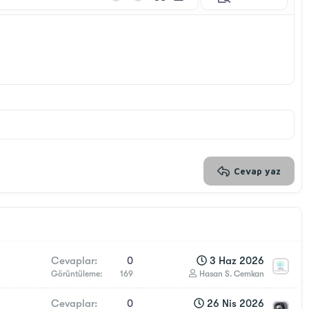
Geri al
ileri al
BB Kod aç/kapat
Taslaklar
Taslağı sil
Cevap yaz
Cevaplar
0
3 Haz 2026
Görüntüleme
169
Hasan S. Cemkan
Cevaplar
0
26 Nis 2026