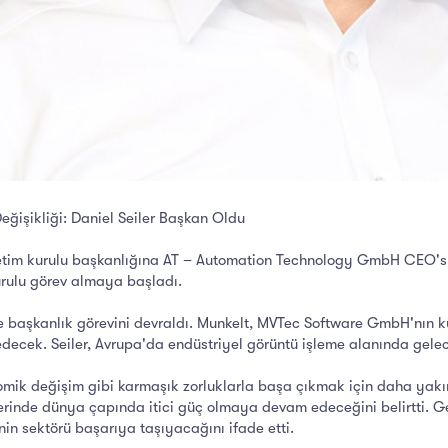
işikliği: Daniel Seiler Başkan Oldu
 kurulu başkanlığına AT – Automation Technology GmbH CEO'su Dani
urulu görev almaya başladı.
ine başkanlık görevini devraldı. Munkelt, MVTec Software GmbH'nın 
ecek. Seiler, Avrupa'da endüstriyel görüntü işleme alanında gelece
omik değişim gibi karmaşık zorluklarla başa çıkmak için daha yakın i
erinde dünya çapında itici güç olmaya devam edeceğini belirtti. G
menin sektörü başarıya taşıyacağını ifade etti.