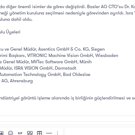
diğer önemli isimler de görev değiştirdi. Basler AG CTO'su Dr. Ka
ği yönetim kuruluna seçilmesi nedeniyle görevinden ayrıldı. Isr
uluna dahil oldu.
lu Üyeleri
ucu ve Genel Müdür, Asentics GmbH & Co. KG, Siegen
irimi Başkanı, VITRONIC Machine Vision GmbH, Wiesbaden
 ve Genel Müdür, MVTec Software GmbH, Münih
Müdür, ISRA VISION GmbH, Darmstadt
 - Automation Technology GmbH, Bad Oldesloe
er AG, Ahrensburg
üstriyel görüntü işleme alanında iş birliğinin güçlendirilmesi ve se