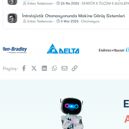
Erkan Teskancan
26 Nis 2026
SENSÖR & ÖLÇÜM & ALGILAYI
İntralojistik Otomasyonunda Makine Görüş Sistemleri
Erkan Teskancan
6 Mar 2026
Otomasyon
Facebook
X (Twitter)
LinkedIn
WhatsApp
E-posta
Link
Paylaş: