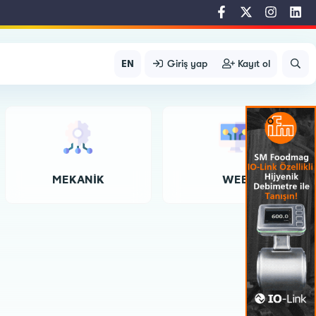
EN
Giriş yap
Kayıt ol
MEKANIK
WEB