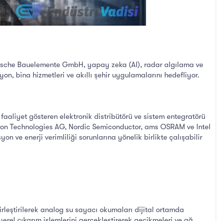
ische Bauelemente GmbH, yapay zeka (AI), radar algılama ve
syon, bina hizmetleri ve akıllı şehir uygulamalarını hedefliyor.
aaliyet gösteren elektronik distribütörü ve sistem entegratörü
nfineon Technologies AG, Nordic Semiconductor, ams OSRAM ve Intel
n ve enerji verimliliği sorunlarına yönelik birlikte çalışabilir
rleştirilerek analog su sayacı okumaları dijital ortamda
erel çıkarım işlemlerini gerçekleştirerek gecikmeleri ve ağ