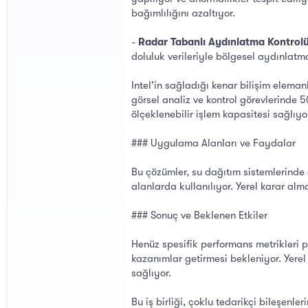
bağımlılığını azaltıyor.
-
Radar Tabanlı Aydınlatma Kontrolü
doluluk verileriyle bölgesel aydınlatma 
Intel'in sağladığı kenar bilişim elemanl
görsel analiz ve kontrol görevlerinde 
ölçeklenebilir işlem kapasitesi sağlıyo
### Uygulama Alanları ve Faydalar
Bu çözümler, su dağıtım sistemlerinde 
alanlarda kullanılıyor. Yerel karar alm
### Sonuç ve Beklenen Etkiler
Henüz spesifik performans metrikleri p
kazanımlar getirmesi bekleniyor. Yerel 
sağlıyor.
Bu iş birliği, çoklu tedarikçi bileşenl