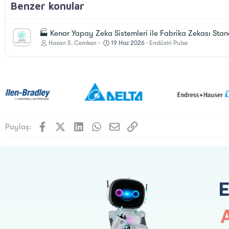
Benzer konular
🏭 Kenar Yapay Zeka Sistemleri ile Fabrika Zekası Stan
Hasan S. Cemkan
19 Haz 2026
Endüstri Pulse
Facebook
X (Twitter)
LinkedIn
WhatsApp
E-posta
Link
Paylaş: