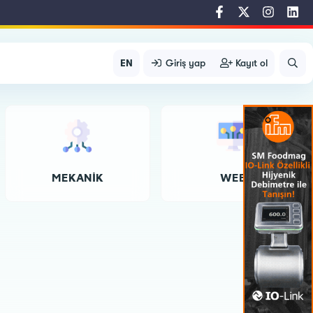
EN
Giriş yap
Kayıt ol
MEKANIK
WEB