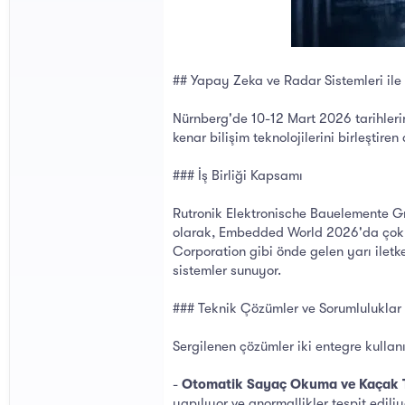
## Yapay Zeka ve Radar Sistemleri ile 
Nürnberg'de 10-12 Mart 2026 tarihler
kenar bilişim teknolojilerini birleştire
### İş Birliği Kapsamı
Rutronik Elektronische Bauelemente Gmb
olarak, Embedded World 2026'da çoklu t
Corporation gibi önde gelen yarı iletke
sistemler sunuyor.
### Teknik Çözümler ve Sorumluluklar
Sergilenen çözümler iki entegre kullan
-
Otomatik Sayaç Okuma ve Kaçak T
yapılıyor ve anormallikler tespit edil