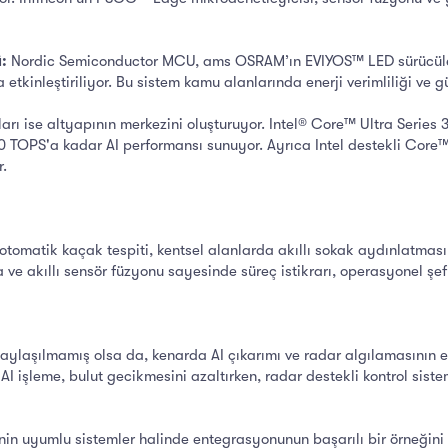
:
Nordic Semiconductor MCU, ams OSRAM’ın EVIYOS™ LED sürücüleri 
etkinleştiriliyor. Bu sistem kamu alanlarında enerji verimliliği ve gü
arı ise altyapının merkezini oluşturuyor. Intel® Core™ Ultra Series 3 
50 TOPS'a kadar AI performansı sunuyor. Ayrıca Intel destekli Core™
r.
otomatik kaçak tespiti, kentsel alanlarda akıllı sokak aydınlatması 
a ve akıllı sensör füzyonu sayesinde süreç istikrarı, operasyonel şef
aylaşılmamış olsa da, kenarda AI çıkarımı ve radar algılamasının en
AI işleme, bulut gecikmesini azaltırken, radar destekli kontrol sist
erinin uyumlu sistemler halinde entegrasyonunun başarılı bir örneğini 