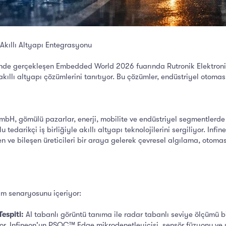
Akıllı Altyapı Entegrasyonu
inde gerçekleşen Embedded World 2026 fuarında Rutronik Elektron
n akıllı altyapı çözümlerini tanıtıyor. Bu çözümler, endüstriyel otoma
H, gömülü pazarlar, enerji, mobilite ve endüstriyel segmentlerde f
edarikçi iş birliğiyle akıllı altyapı teknolojilerini sergiliyor. I
n ve bileşen üreticileri bir araya gelerek çevresel algılama, otomasyo
ım senaryosunu içeriyor:
espiti:
AI tabanlı görüntü tanıma ile radar tabanlı seviye ölçümü bi
iyor. Infineon'un PSOC™ Edge mikrodenetleyicisi, sensör füzyonu ve y