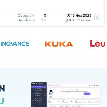
Cevaplar
0
19 Haz 2026
Görüntüleme
105
Hasan S. Cemkan
N
U