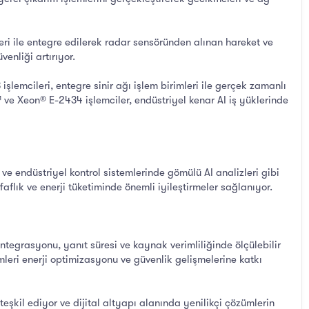
ile entegre edilerek radar sensöründen alınan hareket ve
venliği artırıyor.
işlemcileri, entegre sinir ağı işlem birimleri ile gerçek zamanlı
 ve Xeon® E-2434 işlemciler, endüstriyel kenar AI iş yüklerinde
ve endüstriyel kontrol sistemlerinde gömülü AI analizleri gibi
faflık ve enerji tüketiminde önemli iyileştirmeler sağlanıyor.
tegrasyonu, yanıt süresi ve kaynak verimliliğinde ölçülebilir
emleri enerji optimizasyonu ve güvenlik gelişmelerine katkı
teşkil ediyor ve dijital altyapı alanında yenilikçi çözümlerin