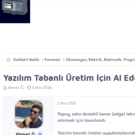
Endüstri Vadisi
Forumlar
Otomasyon, Elektrik, Elektronik, Pro
Yazılım Tabanlı Üretim İçin AI E
K
B
Ahmet Ö.
2 Mar 2026
o
a
n
ş
u
l
2 Mar 2026
y
a
Yapay zeka destekli kenar (edge) teknol
u
n
B
g
artırmak için tasarlandı.
a
ı
ş
ç
Yazılım tanımlı imalat uygulamalarında
Ahmet Ö.