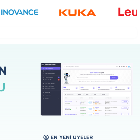
N
U
EN YENI ÜYELER