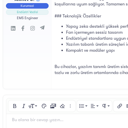
l
t
koşullarına uyum sağlıyor. Tamamen se
Kurumsal
a
a
t
r
Endüstri Vadisi
### Teknolojik Özellikler
a
i
EMS Engineer
n
h
Yapay zeka destekli yüksek perf
i
Fan içermeyen sessiz tasarım
Endüstriyel standartlara uygun 
Yazılım tabanlı üretim süreçleri 
Kompakt ve modüler yapı
Bu cihazlar, yazılım tanımlı üretim si
tozlu ve zorlu üretim ortamlarında cihaz
Sola hizala
9
Normal
Sıralı liste
Kalın
Yatık
Yazı boyutu
Metin rengi
Medya
Biçimlendirmeyi kaldır
Daha fazla seçenek…
List
Hizalama yötemleri
Paragraf biçim
Bağlan
R
10
Ortaya hizala
Başlık 1
Sırasız liste
Arial
Yazı tipi
Spoyler
Kod
Üzeri çizik
Altını çiz
Satır içi kod
Satır içi spoiler
Bu alana bir cevap yazın...
12
Sağa hizala
Girinti
Book Antiqua