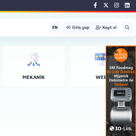
EN
Giriş yap
Kayıt ol
MEKANIK
WEB