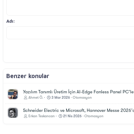
Başlık 2
15
Metni yana yasla
Courier New
Çıkıntı
Başlık 3
18
Georgia
Adı
22
Tahoma
26
Times New Roman
Trebuchet MS
Verdana
Benzer konular
Yazılım Tanımlı Üretim İçin AI-Edge Fanless Panel PC'le
Ahmet Ö.
3 Mar 2026
Otomasyon
Schneider Electric ve Microsoft, Hannover Messe 2026'da
Erkan Teskancan
21 Nis 2026
Otomasyon