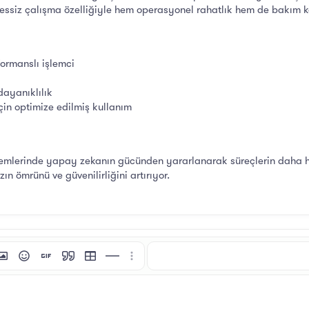
ssiz çalışma özelliğiyle hem operasyonel rahatlık hem de bakım ko
ormanslı işlemci
dayanıklılık
için optimize edilmiş kullanım
stemlerinde yapay zekanın gücünden yararlanarak süreçlerin daha hız
ın ömrünü ve güvenilirliğini artırıyor.
i
tı ekle
esim ekle
İfadeler
GIF ekle
Alıntı
Tablo ekle
Yatay çizgi ekle
Daha fazla seçenek…