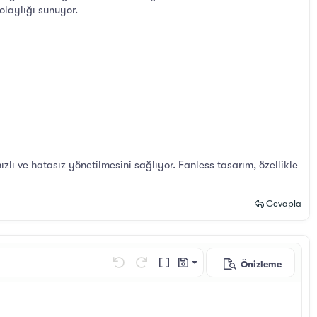
laylığı sunuyor.
lı ve hatasız yönetilmesini sağlıyor. Fanless tasarım, özellikle
Cevapla
Önizleme
Taslağı kaydet
Geri al
ileri al
BB Kod aç/kapat
Taslaklar
Taslağı sil