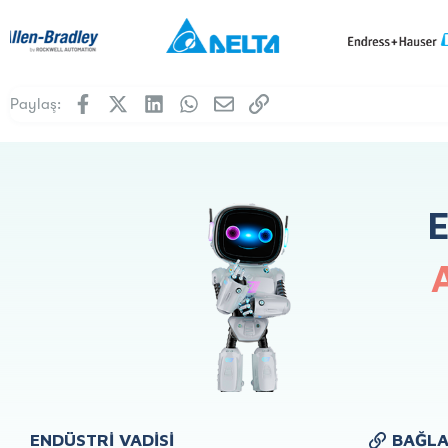
Facebook
X (Twitter)
LinkedIn
WhatsApp
E-posta
Link
Paylaş:
ENDÜSTRI VADISI
BAĞLA