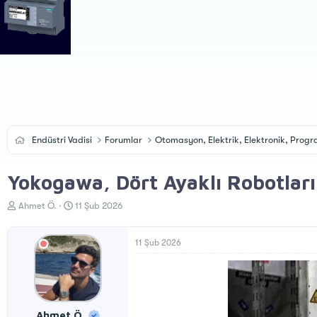
Endüstri Vadisi
Forumlar
Otomasyon, Elektrik, Elektronik, Pro
Yokogawa, Dört Ayaklı Robotları 
K
B
Ahmet Ö.
11 Şub 2026
o
a
n
ş
u
l
11 Şub 2026
y
a
u
n
B
g
a
ı
ş
ç
Ahmet Ö.