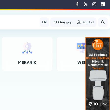
EN
Giriş yap
Kayıt ol
MEKANIK
WEB