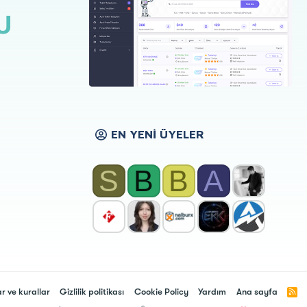
U
EN YENI ÜYELER
S
B
B
A
ar ve kurallar
Gizlilik politikası
Cookie Policy
Yardım
Ana sayfa
R
S