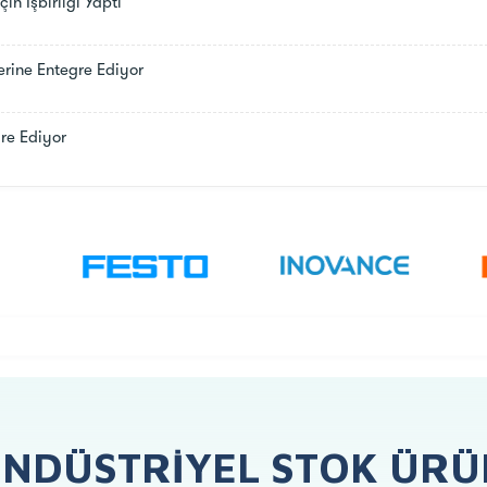
n İşbirliği Yaptı
erine Entegre Ediyor
gre Ediyor
ENDÜSTRIYEL STOK ÜRÜ