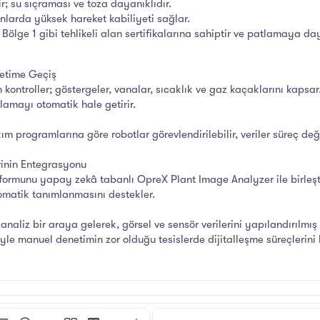
; su sıçraması ve toza dayanıklıdır.
nlarda yüksek hareket kabiliyeti sağlar.
lge 1 gibi tehlikeli alan sertifikalarına sahiptir ve patlamaya daya
etime Geçiş
in kontroller; göstergeler, vanalar, sıcaklık ve gaz kaçaklarını kapsar.
lamayı otomatik hale getirir.
 programlarına göre robotlar görevlendirilebilir, veriler süreç değiş
erinin Entegrasyonu
ormunu yapay zekâ tabanlı OpreX Plant Image Analyzer ile birleştir
omatik tanımlanmasını destekler.
naliz bir araya gelerek, görsel ve sensör verilerini yapılandırılmış
yle manuel denetimin zor olduğu tesislerde dijitalleşme süreçlerini h