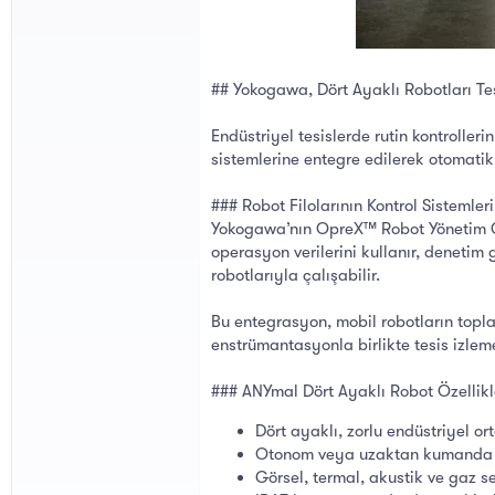
## Yokogawa, Dört Ayaklı Robotları Tes
Endüstriyel tesislerde rutin kontroller
sistemlerine entegre edilerek otomatik
### Robot Filolarının Kontrol Sistemler
Yokogawa’nın OpreX™ Robot Yönetim Çeki
operasyon verilerini kullanır, denetim 
robotlarıyla çalışabilir.
Bu entegrasyon, mobil robotların topla
enstrümantasyonla birlikte tesis izleme 
### ANYmal Dört Ayaklı Robot Özellikl
Dört ayaklı, zorlu endüstriyel o
Otonom veya uzaktan kumanda il
Görsel, termal, akustik ve gaz sen