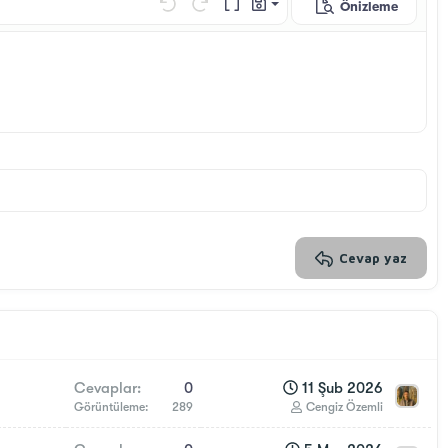
Önizleme
Taslağı kaydet
Geri al
ileri al
BB Kod aç/kapat
Taslaklar
Taslağı sil
Cevap yaz
Cevaplar
0
11 Şub 2026
Görüntüleme
289
Cengiz Özemli