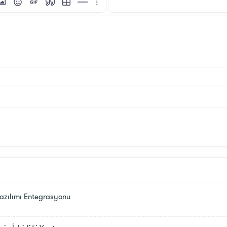
i
tı ekle
esim ekle
İfadeler
GIF ekle
Alıntı
Tablo ekle
Yatay çizgi ekle
Daha fazla seçenek…
azılımı Entegrasyonu