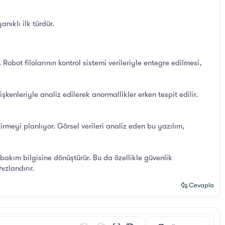
nıklı ilk türdür.
 Robot filolarının kontrol sistemi verileriyle entegre edilmesi,
kenleriyle analiz edilerek anormallikler erken tespit edilir.
meyi planlıyor. Görsel verileri analiz eden bu yazılım,
 bakım bilgisine dönüştürür. Bu da özellikle güvenlik
ızlandırır.
Cevapla