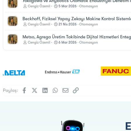
Yokogawa ve Anybotics Otomatik Endüstriyel Denetim İçi
Cengiz Özemli
5 Mar 2026
Otomasyon
Beckhoff, Fiziksel Yapay Zekayı Makine Kontrol Sisteml
Cengiz Özemli
21 Nis 2026
Otomasyon
Metso, Agrega Üretim Takibinde Dijital Hizmetleri Ente
Cengiz Özemli
6 Mar 2026
Otomasyon
Facebook
X (Twitter)
LinkedIn
WhatsApp
E-posta
Link
Paylaş: