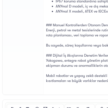
IP67 koruma standardına sahiptir
ANYmal D modeli, iç ve dış meka
ANYmal X modeli, ATEX ve IECEx Bö
### Manuel Kontrollerden Otonom Den
Enerji, petrol ve metal tesislerinde rut
rota planlaması, veri toplama ve rapor
Bu sayede, süreç koşullarına veya bakım
### Dijital İş Akışlarına Denetim Veril
Yokogawa, entegre robot yönetim platf
ekipman durumu ve anormalliklerin ot
Mobil robotlar ve yapay zekâ destekli a
kısıtlamaları ve büyük varlıklar nedeni