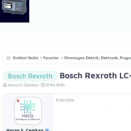
Endüstri Vadisi
Forumlar
Otomasyon, Elektrik, Elektronik, Pro
Bosch Rexroth LC-
Bosch Rexroth
K
B
Hasan S. Cemkan
21 Nis 2026
o
a
n
ş
u
l
21 Nis 2026
y
a
u
n
B
g
a
ı
ş
ç
Hasan S. Cemkan