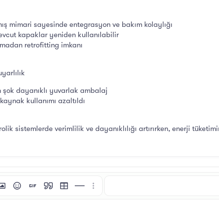
mış mimari sayesinde entegrasyon ve bakım kolaylığı
evcut kapaklar yeniden kullanılabilir
lmadan retrofitting imkanı
yarlılık
 şok dayanıklı yuvarlak ambalaj
kaynak kullanımı azaltıldı
lik sistemlerde verimlilik ve dayanıklılığı artırırken, enerji tüketim
i
tı ekle
esim ekle
İfadeler
GIF ekle
Alıntı
Tablo ekle
Yatay çizgi ekle
Daha fazla seçenek…