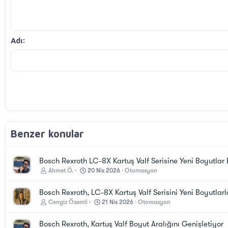
Sağa hizala
Girinti
Book Antiqua
Başlık 2
15
Metni yana yasla
Courier New
Çıkıntı
Başlık 3
18
Georgia
Adı
22
Tahoma
26
Times New Roman
Trebuchet MS
Verdana
Benzer konular
Bosch Rexroth LC-8X Kartuş Valf Serisine Yeni Boyutlar 
Ahmet Ö.
20 Nis 2026
Otomasyon
Bosch Rexroth, LC-8X Kartuş Valf Serisini Yeni Boyutlarl
Cengiz Özemli
21 Nis 2026
Otomasyon
Bosch Rexroth, Kartuş Valf Boyut Aralığını Genişletiyor