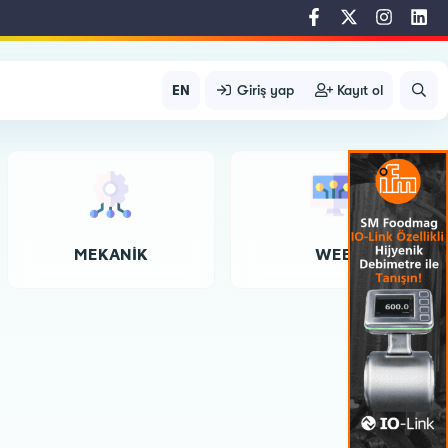
EN
Giriş yap
Kayıt ol
MEKANIK
WEB