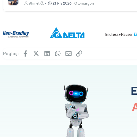
Ahmet Ö.
21 Nis 2026
Otomasyon
Facebook
X (Twitter)
LinkedIn
WhatsApp
E-posta
Link
Paylaş: