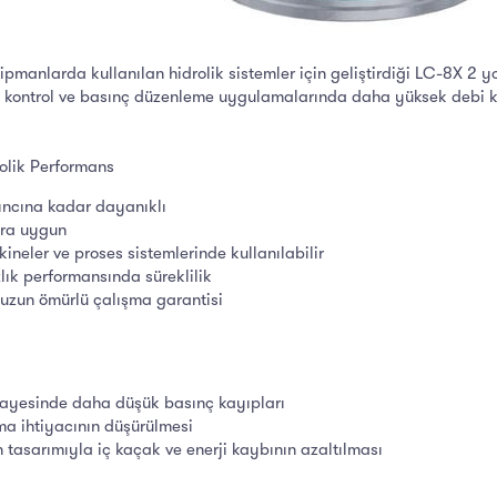
pmanlarda kullanılan hidrolik sistemler için geliştirdiği LC-8X 2 yo
yön kontrol ve basınç düzenleme uygulamalarında daha yüksek debi kap
rolik Performans
ncına kadar dayanıklı
ara uygun
ineler ve proses sistemlerinde kullanılabilir
lık performansında süreklilik
uzun ömürlü çalışma garantisi
sayesinde daha düşük basınç kayıpları
tma ihtiyacının düşürülmesi
 tasarımıyla iç kaçak ve enerji kaybının azaltılması