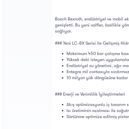
Bosch Rexroth, endüstriyel ve mobil eki
genişletti. Bu yeni valfler, özellikle 
sağlıyor.
### Yeni LC-8X Serisi ile Gelişmiş Hid
Maksimum 450 bar çalışma bası
Yüksek debi isteyen uygulamal
Endüstriyel su yönetimi, ağır mak
Entegre mil contasıyla sızdırmaz
10 milyon yük döngüsüne kadar 
### Enerji ve Verimlilik İyileştirmeleri
Akış optimizasyonlu iç tasarım 
Isı üretiminin azalması ile soğu
Sürtünme optimize edilmiş piston