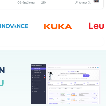
Görüntüleme
210
Ahmet Ö.
N
U