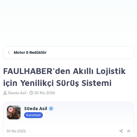
Motor & Redüktör
FAULHABER'den Akıllı Lojistik
için Yenilikçi Sürüş Sistemi
K
B
Süeda Asil
30 Nis 2026
o
a
n
ş
Süeda Asil
u
l
y
a
Kurumsal
u
n
B
g
a
ı
30 Nis 2026
#1
ş
ç