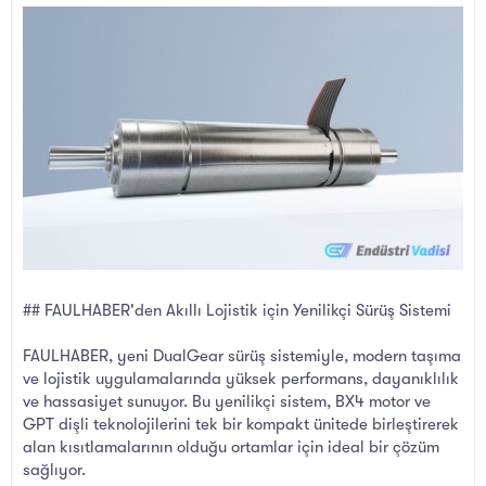
l
t
a
a
t
r
a
i
n
h
i
## FAULHABER'den Akıllı Lojistik için Yenilikçi Sürüş Sistemi
FAULHABER, yeni DualGear sürüş sistemiyle, modern taşıma
ve lojistik uygulamalarında yüksek performans, dayanıklılık
ve hassasiyet sunuyor. Bu yenilikçi sistem, BX4 motor ve
GPT dişli teknolojilerini tek bir kompakt ünitede birleştirerek
alan kısıtlamalarının olduğu ortamlar için ideal bir çözüm
sağlıyor.