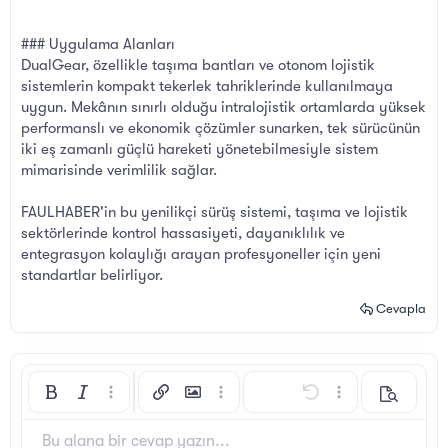
### Uygulama Alanları
DualGear, özellikle taşıma bantları ve otonom lojistik
sistemlerin kompakt tekerlek tahriklerinde kullanılmaya
uygun. Mekânın sınırlı olduğu intralojistik ortamlarda yüksek
performanslı ve ekonomik çözümler sunarken, tek sürücünün
iki eş zamanlı güçlü hareketi yönetebilmesiyle sistem
mimarisinde verimlilik sağlar.
FAULHABER'in bu yenilikçi sürüş sistemi, taşıma ve lojistik
sektörlerinde kontrol hassasiyeti, dayanıklılık ve
entegrasyon kolaylığı arayan profesyoneller için yeni
standartlar belirliyor.
Cevapla
Kalın
Yatık
Daha fazla seçenek…
Bağlantı ekle
Resim ekle
Daha fazla seçenek…
Geri al
Daha fazla seçen
Önizleme
Sola hizala
9
Arial
Taslağı kaydet
Sıralı liste
Normal
Yazı boyutu
İfadeler
ileri al
GIF ekle
BB Kod aç/kapat
Metin rengi
Alıntı
Biçimlendirmeyi kaldır
Yazı tipi
Medya
Taslaklar
List
Tablo ekle
Hizalama yötemleri
Yatay çizgi ekle
Paragraf biçimi
Spoyler
Üzeri çizik
Kod
Altını çiz
Satır içi spoiler
Satır içi kod
Bu alana bir cevap yazın...