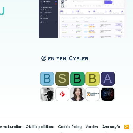
U
EN YENI ÜYELER
B
S
B
B
A
ar ve kurallar
Gizlilik politikası
Cookie Policy
Yardım
Ana sayfa
R
S