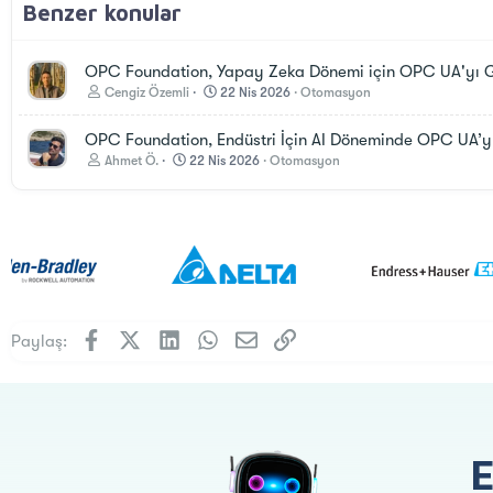
Benzer konular
OPC Foundation, Yapay Zeka Dönemi için OPC UA'yı Geli
Cengiz Özemli
22 Nis 2026
Otomasyon
OPC Foundation, Endüstri İçin AI Döneminde OPC UA’yı 
Ahmet Ö.
22 Nis 2026
Otomasyon
Facebook
X (Twitter)
LinkedIn
WhatsApp
E-posta
Link
Paylaş: