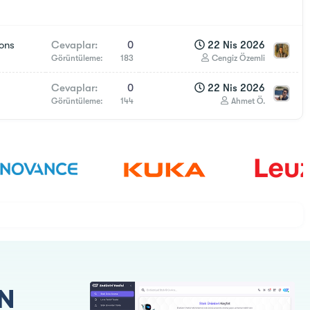
ons
Cevaplar
0
22 Nis 2026
Görüntüleme
183
Cengiz Özemli
Cevaplar
0
22 Nis 2026
Görüntüleme
144
Ahmet Ö.
N