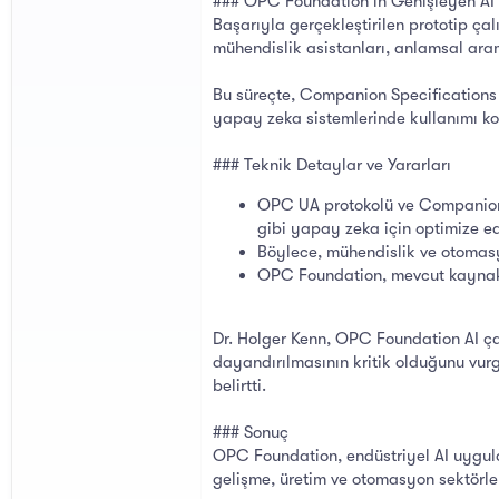
### OPC Foundation'ın Genişleyen AI
Başarıyla gerçekleştirilen prototip ç
mühendislik asistanları, anlamsal ara
Bu süreçte, Companion Specifications
yapay zeka sistemlerinde kullanımı ko
### Teknik Detaylar ve Yararları
OPC UA protokolü ve Companion 
gibi yapay zeka için optimize ed
Böylece, mühendislik ve otomasy
OPC Foundation, mevcut kaynakla
Dr. Holger Kenn, OPC Foundation AI çalı
dayandırılmasının kritik olduğunu vur
belirtti.
### Sonuç
OPC Foundation, endüstriyel AI uygula
gelişme, üretim ve otomasyon sektörle