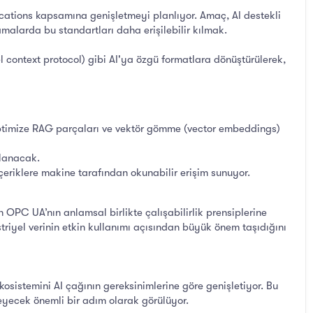
cations kapsamına genişletmeyi planlıyor. Amaç, AI destekli
alarda bu standartları daha erişilebilir kılmak.
ontext protocol) gibi AI'ya özgü formatlara dönüştürülerek,
ptimize RAG parçaları ve vektör gömme (vector embeddings)
ğlanacak.
riklere makine tarafından okunabilir erişim sunuyor.
n OPC UA’nın anlamsal birlikte çalışabilirlik prensiplerine
iyel verinin etkin kullanımı açısından büyük önem taşıdığını
sistemini AI çağının gereksinimlerine göre genişletiyor. Bu
eyecek önemli bir adım olarak görülüyor.