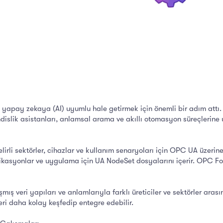
apay zekaya (AI) uyumlu hale getirmek için önemli bir adım att
islik asistanları, anlamsal arama ve akıllı otomasyon süreçlerine 
li sektörler, cihazlar ve kullanım senaryoları için OPC UA üzerine 
ifikasyonlar ve uygulama için UA NodeSet dosyalarını içerir. OPC Fo
ş veri yapıları ve anlamlarıyla farklı üreticiler ve sektörler arası
ri daha kolay keşfedip entegre edebilir.