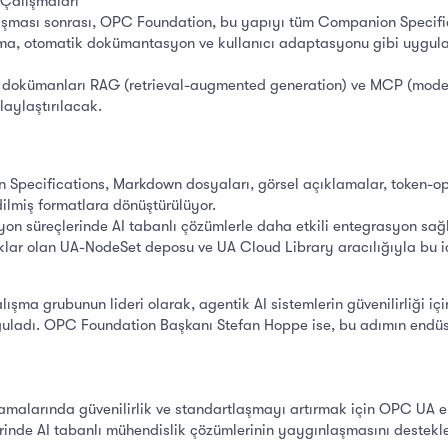
 Çalışmaları
alışması sonrası, OPC Foundation, bu yapıyı tüm Companion Specifi
ma, otomatik dokümantasyon ve kullanıcı adaptasyonu gibi uygulam
 dokümanları RAG (retrieval-augmented generation) ve MCP (model c
laylaştırılacak.
Specifications, Markdown dosyaları, görsel açıklamalar, token-o
ilmiş formatlara dönüştürülüyor.
on süreçlerinde AI tabanlı çözümlerle daha etkili entegrasyon sa
r olan UA-NodeSet deposu ve UA Cloud Library aracılığıyla bu içe
şma grubunun lideri olarak, agentik AI sistemlerin güvenilirliği içi
guladı. OPC Foundation Başkanı Stefan Hoppe ise, bu adımın endüstr
malarında güvenilirlik ve standartlaşmayı artırmak için OPC UA eko
rinde AI tabanlı mühendislik çözümlerinin yaygınlaşmasını destekl