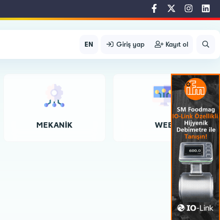
EN
Giriş yap
Kayıt ol
MEKANIK
WEB