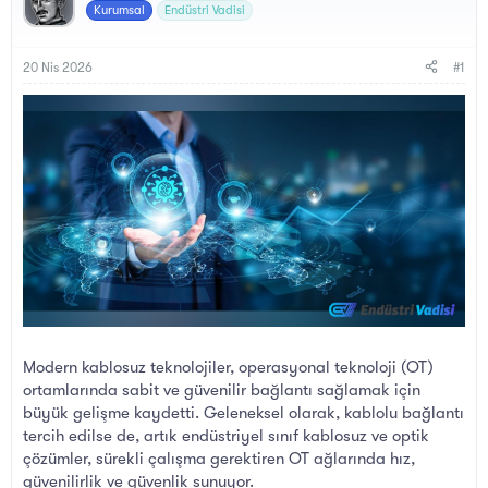
B
g
Kurumsal
Endüstri Vadisi
a
ı
ş
ç
l
t
20 Nis 2026
#1
a
a
t
r
a
i
n
h
i
Modern kablosuz teknolojiler, operasyonal teknoloji (OT)
ortamlarında sabit ve güvenilir bağlantı sağlamak için
büyük gelişme kaydetti. Geleneksel olarak, kablolu bağlantı
tercih edilse de, artık endüstriyel sınıf kablosuz ve optik
çözümler, sürekli çalışma gerektiren OT ağlarında hız,
güvenilirlik ve güvenlik sunuyor.