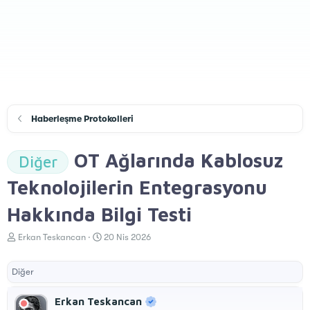
Haberleşme Protokolleri
OT Ağlarında Kablosuz
Diğer
Teknolojilerin Entegrasyonu
Hakkında Bilgi Testi
K
B
Erkan Teskancan
20 Nis 2026
o
a
n
ş
Diğer
u
l
y
a
u
n
Erkan Teskancan