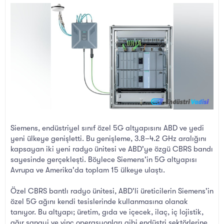
l
t
a
a
t
r
a
i
n
h
i
Siemens, endüstriyel sınıf özel 5G altyapısını ABD ve yedi
yeni ülkeye genişletti. Bu genişleme, 3.8–4.2 GHz aralığını
kapsayan iki yeni radyo ünitesi ve ABD'ye özgü CBRS bandı
sayesinde gerçekleşti. Böylece Siemens'in 5G altyapısı
Avrupa ve Amerika'da toplam 15 ülkeye ulaştı.
Özel CBRS bantlı radyo ünitesi, ABD'li üreticilerin Siemens'in
özel 5G ağını kendi tesislerinde kullanmasına olanak
tanıyor. Bu altyapı; üretim, gıda ve içecek, ilaç, iç lojistik,
ağır sanayi ve vinç operasyonları gibi endüstri sektörlerine