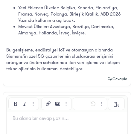
Yeni Eklenen Ülkeler: Belçika, Kanada, Finlandiya,
Fransa, Norveç, Polonya, Birleşik Krallık. ABD 2026
Yazında kullanıma açılacak.
Mevcut Ülkeler: Avusturya, Brezilya, Danimarka,
Almanya, Hollanda, İsveç, İsviçre.
Bu genişleme, endüstriyel IoT ve otomasyon alanında
Siemens'in özel 5G çözümlerinin uluslararası erişimini
artırıyor ve üretim sahalarında ileri veri işleme ve iletişim
teknolojilerinin kullanımını destekliyor.
Cevapla
Kalın
Yatık
Daha fazla seçenek…
Bağlantı ekle
Resim ekle
Daha fazla seçenek…
Geri al
Daha fazla seçen
Önizleme
Sola hizala
9
Arial
Taslağı kaydet
Sıralı liste
Normal
Yazı boyutu
İfadeler
ileri al
GIF ekle
BB Kod aç/kapat
Metin rengi
Alıntı
Biçimlendirmeyi kaldır
Yazı tipi
Medya
Taslaklar
List
Tablo ekle
Hizalama yötemleri
Yatay çizgi ekle
Paragraf biçimi
Spoyler
Üzeri çizik
Kod
Altını çiz
Satır içi spoiler
Satır içi kod
Bu alana bir cevap yazın...
10
Taslağı sil
Book Antiqua
Ortaya hizala
Sırasız liste
Başlık 1