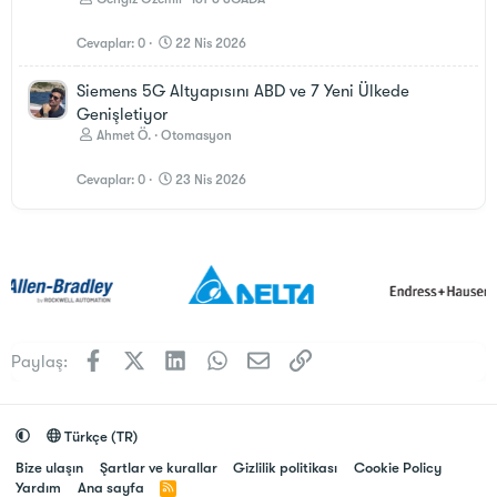
Cevaplar
0
22 Nis 2026
Siemens 5G Altyapısını ABD ve 7 Yeni Ülkede
Genişletiyor
Ahmet Ö.
Otomasyon
Cevaplar
0
23 Nis 2026
Facebook
X (Twitter)
LinkedIn
WhatsApp
E-posta
Link
Paylaş:
Türkçe (TR)
Bize ulaşın
Şartlar ve kurallar
Gizlilik politikası
Cookie Policy
Yardım
Ana sayfa
R