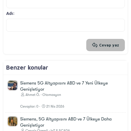
12
Courier New
Sağa hizala
Girinti
Başlık 2
Georgia
15
Metni yana yasla
Çıkıntı
Adı
Başlık 3
18
Tahoma
22
Times New Roman
26
Trebuchet MS
Verdana
Cevap yaz
Benzer konular
Siemens 5G Altyapısını ABD ve 7 Yeni Ülkeye
Genişletiyor
Ahmet Ö.
Otomasyon
Cevaplar
0
21 Nis 2026
Siemens, 5G Altyapısını ABD ve 7 Ülkeye Daha
Genişletiyor
Cengiz Özemli
IoT & SCADA