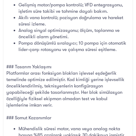
Gelişmiş motor/pompa kontrolü; VFD entegrasyonu,
işletim süre takibi ve tahmine dayalı bakım.
Akıllı vana kontrolü; pozisyon doğrulama ve hareket
süresi izleme.
Analog sinyal optimizasyonu; ölçüm, toplanma ve
öncelikli alarm yönetimi.
Pompa dönüşümlü sıralayıcı; 10 pompa için otomatik
lider-çarşı rotasyonu ve çalışma süresi eşitleme.
### Tasarım Yaklaşımı
Platformlar arası fonksiyon blokları işlevsel eşdeğerlik
temelinde optimize edilmiştir. Kod kimliği yerine işlevsellik
önceliklendirilmiş, teknisyenlerin konfigürasyon
yapabileceği şekilde tasarlanmıştır. Her blok simülasyon
özelliğiyle fiziksel ekipman olmadan test ve kabul
işlemlerine imkan verir.
### Somut Kazanımlar
Mühendislik süresi motor, vana veya analog nokta
başına %85 azalarak yaklaşık 30 dakikaya inmiştir.