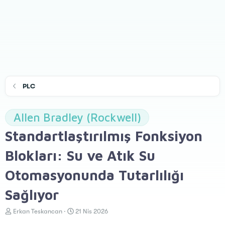
PLC
Allen Bradley (Rockwell)
Standartlaştırılmış Fonksiyon
Blokları: Su ve Atık Su
Otomasyonunda Tutarlılığı
Sağlıyor
K
B
Erkan Teskancan
21 Nis 2026
o
a