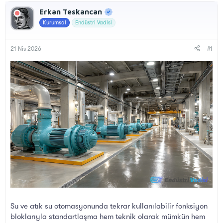
n
ş
Erkan Teskancan
u
l
y
a
Kurumsal
Endüstri Vadisi
u
n
B
g
a
ı
21 Nis 2026
#1
ş
ç
l
t
a
a
t
r
a
i
n
h
i
Su ve atık su otomasyonunda tekrar kullanılabilir fonksiyon
bloklarıyla standartlaşma hem teknik olarak mümkün hem