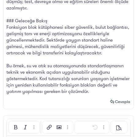
düşmüş; test, devreye alma ve eğitim süreleri önemli ölçüde
azalmıştır.
### Geleceğe Bakış
Fonksiyon blok kütüphanesi siber güvenlik, bulut bağlantısı,
gelişmiş tanı ve enerji optimizasyonu özellikleriyle
güncellenmektedir. Sektörde yaygın standart haline
gelmesi, mühendislik maliyetlerini düşürecek, güvenilirliği
artıracak ve bilgi transferini kolaylaştıracaktır.
Bu örnek, su ve atık su otomasyonunda standartlaşmanın
teknik ve ekonomik açıdan uygulanabilir olduğunu
göstermektedir. Kod tutarsızlığı sorunları yaşayan işletmeler
için yeniden kullanılabilir fonksiyon blokları değerli ve
yatırım yapılması gereken bir çözümdür.
Cevapla
Kalın
Yatık
Daha fazla seçenek…
Bağlantı ekle
Resim ekle
Daha fazla seçenek…
Geri al
Daha fazla seçen
Önizleme