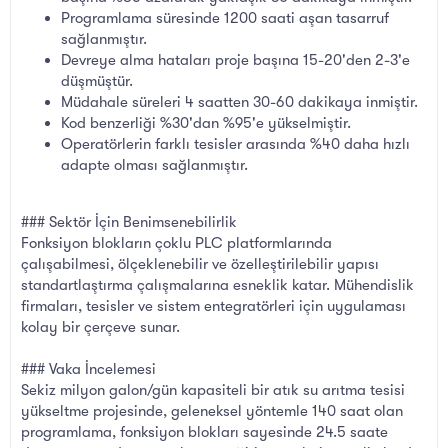
Programlama süresinde 1200 saati aşan tasarruf
sağlanmıştır.
Devreye alma hataları proje başına 15-20'den 2-3'e
düşmüştür.
Müdahale süreleri 4 saatten 30-60 dakikaya inmiştir.
Kod benzerliği %30'dan %95'e yükselmiştir.
Operatörlerin farklı tesisler arasında %40 daha hızlı
adapte olması sağlanmıştır.
### Sektör İçin Benimsenebilirlik
Fonksiyon blokların çoklu PLC platformlarında
çalışabilmesi, ölçeklenebilir ve özelleştirilebilir yapısı
standartlaştırma çalışmalarına esneklik katar. Mühendislik
firmaları, tesisler ve sistem entegratörleri için uygulaması
kolay bir çerçeve sunar.
### Vaka İncelemesi
Sekiz milyon galon/gün kapasiteli bir atık su arıtma tesisi
yükseltme projesinde, geleneksel yöntemle 140 saat olan
programlama, fonksiyon blokları sayesinde 24.5 saate