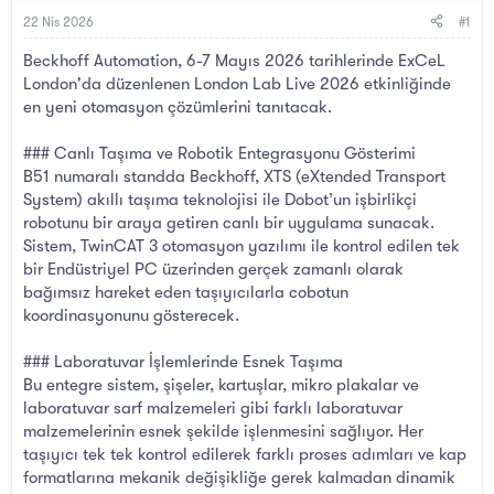
B
g
a
ı
22 Nis 2026
#1
ş
ç
Beckhoff Automation, 6-7 Mayıs 2026 tarihlerinde ExCeL
l
t
a
a
London'da düzenlenen London Lab Live 2026 etkinliğinde
t
r
en yeni otomasyon çözümlerini tanıtacak.
a
i
n
h
### Canlı Taşıma ve Robotik Entegrasyonu Gösterimi
i
B51 numaralı standda Beckhoff, XTS (eXtended Transport
System) akıllı taşıma teknolojisi ile Dobot’un işbirlikçi
robotunu bir araya getiren canlı bir uygulama sunacak.
Sistem, TwinCAT 3 otomasyon yazılımı ile kontrol edilen tek
bir Endüstriyel PC üzerinden gerçek zamanlı olarak
bağımsız hareket eden taşıyıcılarla cobotun
koordinasyonunu gösterecek.
### Laboratuvar İşlemlerinde Esnek Taşıma
Bu entegre sistem, şişeler, kartuşlar, mikro plakalar ve
laboratuvar sarf malzemeleri gibi farklı laboratuvar
malzemelerinin esnek şekilde işlenmesini sağlıyor. Her
taşıyıcı tek tek kontrol edilerek farklı proses adımları ve kap
formatlarına mekanik değişikliğe gerek kalmadan dinamik