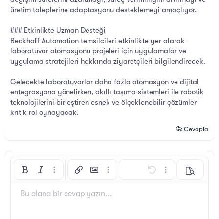
üretim taleplerine adaptasyonu desteklemeyi amaçlıyor.
### Etkinlikte Uzman Desteği
Beckhoff Automation temsilcileri etkinlikte yer alarak
laboratuvar otomasyonu projeleri için uygulamalar ve
uygulama stratejileri hakkında ziyaretçileri bilgilendirecek.
Gelecekte laboratuvarlar daha fazla otomasyon ve dijital
entegrasyona yönelirken, akıllı taşıma sistemleri ile robotik
teknolojilerini birleştiren esnek ve ölçeklenebilir çözümler
kritik rol oynayacak.
Cevapla
Kalın
Yatık
Daha fazla seçenek…
Bağlantı ekle
Resim ekle
Daha fazla seçenek…
Geri al
Daha fazla seçen
Önizleme
Sola hizala
9
Arial
Taslağı kaydet
Sıralı liste
Normal
Yazı boyutu
İfadeler
ileri al
GIF ekle
BB Kod aç/kapat
Metin rengi
Alıntı
Biçimlendirmeyi kaldır
Yazı tipi
Medya
Taslaklar
List
Tablo ekle
Hizalama yötemleri
Yatay çizgi ekle
Paragraf biçimi
Spoyler
Üzeri çizik
Kod
Altını çiz
Satır içi spoiler
Satır içi kod
Bu alana bir cevap yazın...
10
Taslağı sil
Book Antiqua
Ortaya hizala
Sırasız liste
Başlık 1