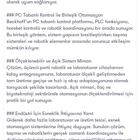
olarak uyum sağlanıyor.
### PC Tabanlı Kontrol ile Birleşik Otomasyon
Beckhoff’un PC tabanlı kontrol platformu, PLC fonksiyonu,
hareket kontrolü ve robotik koordinasyonu bir arada sunuyor.
Bu birleşik yöntem, sistem yapısını basitleştirirken taşıma
sistemleri ve robotik elemanlar arasında sorunsuz etkileşim
mümkün kılıyor.
### Ölçeklenebilir ve Açık Sistem Mimarı
Çözüm, üçüncü parti robotik ve laboratuvar cihazlarının
kolay entegrasyonuna, laboratuvar ölçekli geliştirmeden
tam üretime geçişe ve hızlı iş akışı adaptasyonuna olanak
tanıyacak şekilde tasarlandı. Açık mimari, ilaç ve
biyoteknoloji sektöründe otomasyonun ölçeklendirilmesi için
pratik bir yol sunuyor.
### Endüstri İçin Esneklik İhtiyacına Yanıt
Giderek daha fazla laboratuvar ve üretim tesisi, esnek
otomasyon sistemlerine ihtiyaç duyuyor. Sunulan çözüm,
taşıma ve robotiklerin gerçek zamanlı koordinasyonu ile
değişim sürelerini azaltmayı, süreç verimliliğini artırmayı ve