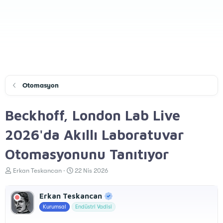
Otomasyon
Beckhoff, London Lab Live
2026'da Akıllı Laboratuvar
Otomasyonunu Tanıtıyor
K
B
Erkan Teskancan
22 Nis 2026
o
a
n
ş
Erkan Teskancan
u
l
y
a
Kurumsal
Endüstri Vadisi
u
n