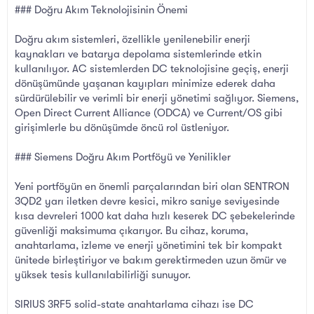
### Doğru Akım Teknolojisinin Önemi
Doğru akım sistemleri, özellikle yenilenebilir enerji
kaynakları ve batarya depolama sistemlerinde etkin
kullanılıyor. AC sistemlerden DC teknolojisine geçiş, enerji
dönüşümünde yaşanan kayıpları minimize ederek daha
sürdürülebilir ve verimli bir enerji yönetimi sağlıyor. Siemens,
Open Direct Current Alliance (ODCA) ve Current/OS gibi
girişimlerle bu dönüşümde öncü rol üstleniyor.
### Siemens Doğru Akım Portföyü ve Yenilikler
Yeni portföyün en önemli parçalarından biri olan SENTRON
3QD2 yarı iletken devre kesici, mikro saniye seviyesinde
kısa devreleri 1000 kat daha hızlı keserek DC şebekelerinde
güvenliği maksimuma çıkarıyor. Bu cihaz, koruma,
anahtarlama, izleme ve enerji yönetimini tek bir kompakt
ünitede birleştiriyor ve bakım gerektirmeden uzun ömür ve
yüksek tesis kullanılabilirliği sunuyor.
SIRIUS 3RF5 solid-state anahtarlama cihazı ise DC