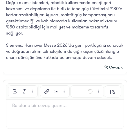
Doğru akım sistemleri, robotik kullanımında enerji geri
kazanımı ve depolama ile birlikte tepe güç tüketimini %80'e
kadar azaltabiliyor. Ayrıca, reaktif güç kompanzasyonu
gerektirmediği ve kablolamada kullanılan bakır miktarını
%50 azaltabildiği için maliyet ve malzeme tasarrufu
sağlıyor.
Siemens, Hannover Messe 2026'da yeni portföyünü sunacak
ve doğrudan akım teknolojilerinde çığır açan çözümleriyle
enerji dönüşümüne katkıda bulunmaya devam edecek.
Cevapla
Kalın
Yatık
Daha fazla seçenek…
Bağlantı ekle
Resim ekle
Daha fazla seçenek…
Geri al
Daha fazla seçen
Önizleme
Sola hizala
9
Arial
Taslağı kaydet
Sıralı liste
Normal
Yazı boyutu
İfadeler
ileri al
GIF ekle
BB Kod aç/kapat
Metin rengi
Alıntı
Biçimlendirmeyi kaldır
Yazı tipi
Medya
Taslaklar
List
Tablo ekle
Hizalama yötemleri
Yatay çizgi ekle
Paragraf biçimi
Spoyler
Üzeri çizik
Kod
Altını çiz
Satır içi spoiler
Satır içi kod
Bu alana bir cevap yazın...
10
Taslağı sil
Book Antiqua
Ortaya hizala
Sırasız liste
Başlık 1
12
Courier New
Sağa hizala
Girinti
Başlık 2