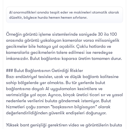
AI anormallikleri anında tespit eder ve makineleri otomatik olarak
düzeltir, böylece hurda hemen hemen sıfırlanır.
Örneğin görüntü işleme sistemlerinde saniyede 30 ila 100
arasında görüntü yakalayan kameralar varsa milisaniyelik
gecikmeler bile hataya yol açabilir. Çoklu hatlarda ve
kameralarla gecikmelerin tolere edilmesi ise neredeyse
imkansızdır. Bulut bağlantısı koparsa üretim tamamen durur.
### Bulut Bağlantısının Getirdiği Riskler
Bazı endüstriyel tesisler, uzak ve düşük bağlantı kalitesine
sahip bölgelerde yer almakta. Bu tür yerlerde bulut
bağlantısına dayalı AI uygulamaları kesintilere ve
verimsizliğe yol açar. Ayrıca, birçok üretici ticari sır ve yasal
nedenlerle verilerini buluta göndermek istemiyor. Bulut
hizmetleri çoğu zaman "başkasının bilgisayarı" olarak
değerlendirildiğinden güvenlik endişeleri doğuruyor.
Yüksek bant genişliği gerektiren video ve görüntülerin buluta