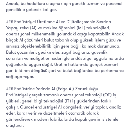
Ancak, bu hedeflere ulaşmak için gerekli uzman ve personel
genellikle yetersiz kalıyor.
### Endüstriyel Üretimde AI ve Dijitalleşmenin Sınırları
Yapay zeka (AI) ve makine öğrenimi (ML) teknolojileri,
operasyonel mükemmelik yolundaki açığı kapatabilir. Ancak
birçok AI çözümleri bulut tabanlı olup yüksek işlem gücü ve
sınırsız ölçeklenebilirlik için yere bağlı kalmak durumunda.
Bulut çözümleri; gecikmeler, zayıf bağlantı, güvenlik
sorunları ve maliyetler nedeniyle endüstriyel uygulamalarda
çoğunlukla uygun değil. Üretim hatlarında gerçek zamanlı
geri bildirim döngüsü şart ve bulut bağlantısı bu performansı
sağlayamıyor.
### Endüstride Yerinde AI (Edge AI) Zorunluluğu
Endüstriyel gerçek zamanlı operasyonel teknoloji (OT) iş
yükleri, genel bilgi teknolojisi (IT) iş yüklerinden farklı
çalışır. Güncel endüstriyel AI döngüleri; veriyi toplar, analiz
eder, karar verir ve düzeltmeleri otomatik olarak
yönlendirerek modern fabrikalarda kapalı çevrim sistemler
oluşturur.