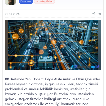
y
a
Kurumsal
Industry Valley
u
n
B
g
a
ı
21 Nis 2026
#1
ş
ç
l
t
a
a
t
r
a
i
n
h
i
## Üretimde Yeni Dönem: Edge AI ile Anlık ve Etkin Çözümler
Küreselleşmenin artması, iş gücü eksiklikleri, tedarik zinciri
problemleri ve sürdürülebilirlik baskıları, üreticiler için
karmaşık bir tablo oluşturuyor. Bu zorlukların üstesinden
gelmek isteyen firmalar, kaliteyi artırmak, hurdayı ve
emisyonları azaltmak ile verimliliği korumak zorunda.