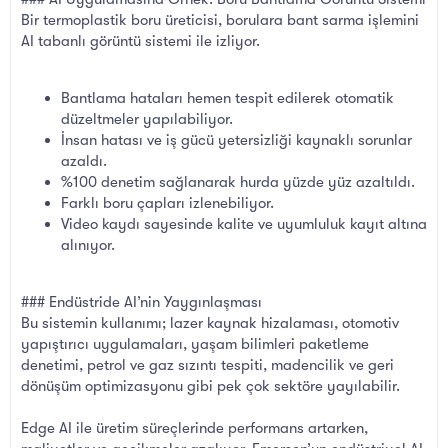
Bir termoplastik boru üreticisi, borulara bant sarma işlemini
AI tabanlı görüntü sistemi ile izliyor.
Bantlama hataları hemen tespit edilerek otomatik
düzeltmeler yapılabiliyor.
İnsan hatası ve iş gücü yetersizliği kaynaklı sorunlar
azaldı.
%100 denetim sağlanarak hurda yüzde yüz azaltıldı.
Farklı boru çapları izlenebiliyor.
Video kaydı sayesinde kalite ve uyumluluk kayıt altına
alınıyor.
### Endüstride AI’nin Yaygınlaşması
Bu sistemin kullanımı; lazer kaynak hizalaması, otomotiv
yapıştırıcı uygulamaları, yaşam bilimleri paketleme
denetimi, petrol ve gaz sızıntı tespiti, madencilik ve geri
dönüşüm optimizasyonu gibi pek çok sektöre yayılabilir.
Edge AI ile üretim süreçlerinde performans artarken,