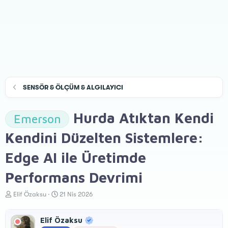
SENSÖR & ÖLÇÜM & ALGILAYICI
Hurda Atıktan Kendi
Emerson
Kendini Düzelten Sistemlere:
Edge AI ile Üretimde
Performans Devrimi
K
B
Elif Özaksu
21 Nis 2026
o
a
n
ş
Elif Özaksu
u
l