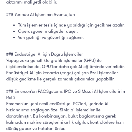
aktarımı maliyetli olabilir.
### Yerinde AI İşleminin Avantajları
Tüm işlemler tesis içinde yapıldığı için gecikme azalır.
Operasyonel maliyetler düşer.
Veri gizliliği ve güvenliği sağlanır.
### Endüstriyel AI için Doğru İşlemciler
Yapay zeka genellikle grafik işlemciler (GPU) ile
ilişkilendirilse de, GPU’lar daha çok AI eğitiminde verimlidir.
Endüstriyel AI için kenarda (edge) çalışan özel işlemciler
düşük gecikme ile gerçek zamanlı çıkarımlar yapabilir.
### Emerson’un PACSystems IPC ve SiMa.ai AI İşlemcilerinin
Rolü
Emerson’un yeni nesil endüstriyel PC’leri, yerinde AI
hızlandırma sağlayan özel SiMa.ai işlemciler ile
donatılmıştır. Bu kombinasyon, bulut bağlantısına gerek
kalmadan makine süreçlerini anlık algılar, kontrolörlere hızlı
dönüş yapar ve hataları önler.