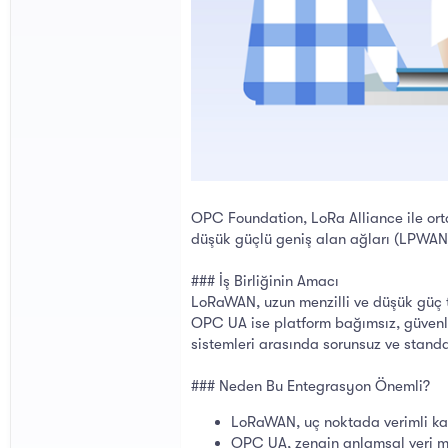
OPC Foundation, LoRa Alliance ile orta
düşük güçlü geniş alan ağları (LPWAN)
### İş Birliğinin Amacı
LoRaWAN, uzun menzilli ve düşük güç tü
OPC UA ise platform bağımsız, güvenli v
sistemleri arasında sorunsuz ve stand
### Neden Bu Entegrasyon Önemli?
LoRaWAN, uç noktada verimli kab
OPC UA, zengin anlamsal veri mo