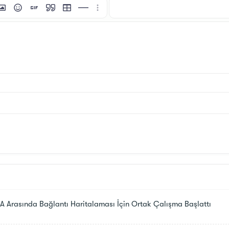
i
tı ekle
esim ekle
İfadeler
GIF ekle
Alıntı
Tablo ekle
Yatay çizgi ekle
Daha fazla seçenek…
Arasında Bağlantı Haritalaması İçin Ortak Çalışma Başlattı