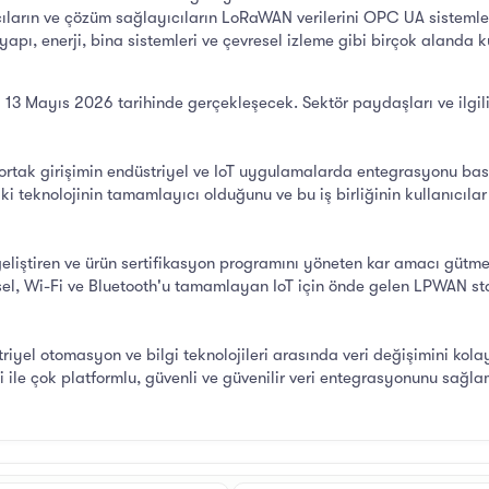
cıların ve çözüm sağlayıcıların LoRaWAN verilerini OPC UA sistemle
yapı, enerji, bina sistemleri ve çevresel izleme gibi birçok alanda ku
ı 13 Mayıs 2026 tarihinde gerçekleşecek. Sektör paydaşları ve ilgili
ortak girişimin endüstriyel ve IoT uygulamalarda entegrasyonu basi
i teknolojinin tamamlayıcı olduğunu ve bu iş birliğinin kullanıcıla
eliştiren ve ürün sertifikasyon programını yöneten kar amacı gütm
el, Wi-Fi ve Bluetooth'u tamamlayan IoT için önde gelen LPWAN st
yel otomasyon ve bilgi teknolojileri arasında veri değişimini kola
 ile çok platformlu, güvenli ve güvenilir veri entegrasyonunu sağla