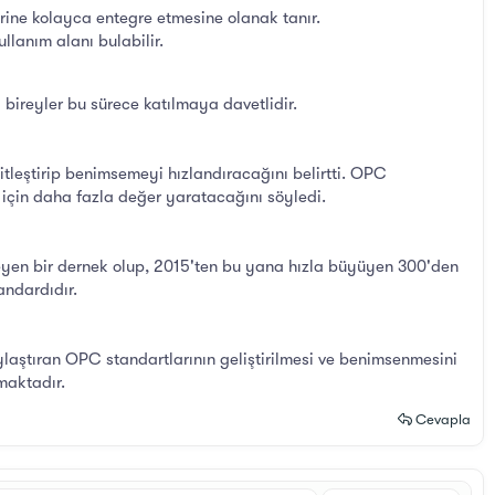
rine kolayca entegre etmesine olanak tanır.
llanım alanı bulabilir.
 bireyler bu sürece katılmaya davetlidir.
tleştirip benimsemeyi hızlandıracağını belirtti. OPC
r için daha fazla değer yaratacağını söyledi.
eyen bir dernek olup, 2015'ten bu yana hızla büyüyen 300'den
andardıdır.
ylaştıran OPC standartlarının geliştirilmesi ve benimsenmesini
maktadır.
Cevapla