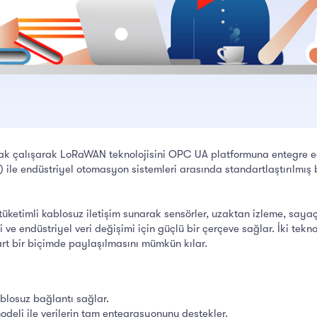
k çalışarak LoRaWAN teknolojisini OPC UA platformuna entegre edece
 ile endüstriyel otomasyon sistemleri arasında standartlaştırılmış 
ketimli kablosuz iletişim sunarak sensörler, uzaktan izleme, sayaçla
e endüstriyel veri değişimi için güçlü bir çerçeve sağlar. İki teknol
art bir biçimde paylaşılmasını mümkün kılar.
losuz bağlantı sağlar.
deli ile verilerin tam entegrasyonunu destekler.