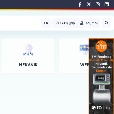
EN
Giriş yap
Kayıt ol
MEKANIK
WEB