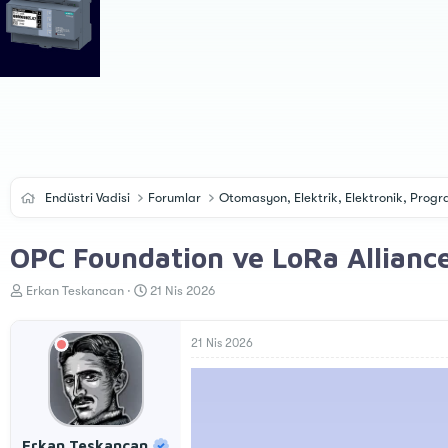
Endüstri Vadisi
Forumlar
Otomasyon, Elektrik, Elektronik, Pro
OPC Foundation ve LoRa Alliance
K
B
Erkan Teskancan
21 Nis 2026
o
a
n
ş
u
l
21 Nis 2026
y
a
u
n
B
g
a
ı
ş
ç
Erkan Teskancan