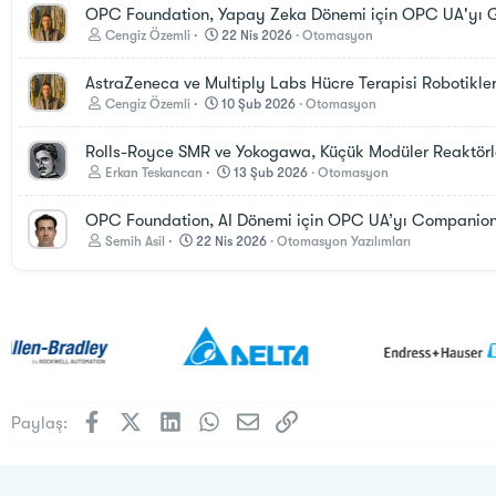
OPC Foundation, Yapay Zeka Dönemi için OPC UA'yı Geli
Cengiz Özemli
22 Nis 2026
Otomasyon
AstraZeneca ve Multiply Labs Hücre Terapisi Robotiklerin
Cengiz Özemli
10 Şub 2026
Otomasyon
Rolls-Royce SMR ve Yokogawa, Küçük Modüler Reaktörler i
Erkan Teskancan
13 Şub 2026
Otomasyon
OPC Foundation, AI Dönemi için OPC UA’yı Companion Sp
Semih Asil
22 Nis 2026
Otomasyon Yazılımları
Facebook
X (Twitter)
LinkedIn
WhatsApp
E-posta
Link
Paylaş: