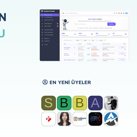
N
U
EN YENI ÜYELER
S
B
B
A