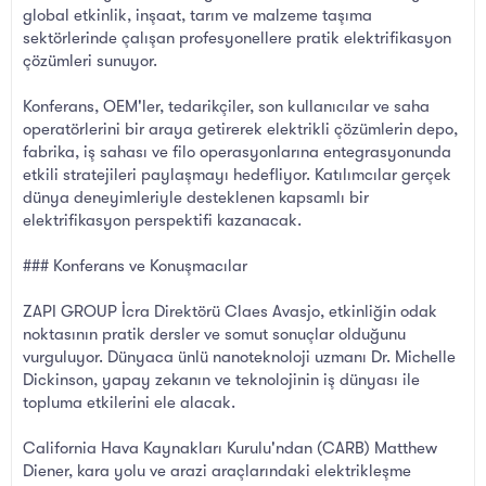
global etkinlik, inşaat, tarım ve malzeme taşıma
sektörlerinde çalışan profesyonellere pratik elektrifikasyon
çözümleri sunuyor.
Konferans, OEM'ler, tedarikçiler, son kullanıcılar ve saha
operatörlerini bir araya getirerek elektrikli çözümlerin depo,
fabrika, iş sahası ve filo operasyonlarına entegrasyonunda
etkili stratejileri paylaşmayı hedefliyor. Katılımcılar gerçek
dünya deneyimleriyle desteklenen kapsamlı bir
elektrifikasyon perspektifi kazanacak.
### Konferans ve Konuşmacılar
ZAPI GROUP İcra Direktörü Claes Avasjo, etkinliğin odak
noktasının pratik dersler ve somut sonuçlar olduğunu
vurguluyor. Dünyaca ünlü nanoteknoloji uzmanı Dr. Michelle
Dickinson, yapay zekanın ve teknolojinin iş dünyası ile
topluma etkilerini ele alacak.
California Hava Kaynakları Kurulu'ndan (CARB) Matthew
Diener, kara yolu ve arazi araçlarındaki elektrikleşme