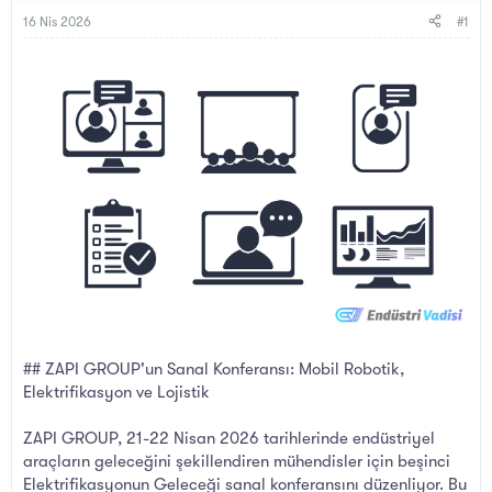
B
g
a
ı
16 Nis 2026
#1
ş
ç
l
t
a
a
t
r
a
i
n
h
i
## ZAPI GROUP'un Sanal Konferansı: Mobil Robotik,
Elektrifikasyon ve Lojistik
ZAPI GROUP, 21-22 Nisan 2026 tarihlerinde endüstriyel
araçların geleceğini şekillendiren mühendisler için beşinci
Elektrifikasyonun Geleceği sanal konferansını düzenliyor. Bu