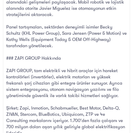
alanındaki gelişmeleri paylaşacak. Mobil robotik ve lojistik
alanında otorite Javier Miguelez ise otomasyonun etkin
stratejilerini aktaracak.
Panel tartışmaları, sektörden deneyimli isimler Becky
Schultz (KHL Power Group), Sara Jensen (Power & Motion) ve
Kathy Wells (Equipment Today & OEM Off-Highway)
tarafından yönetilecek.
### ZAPI GROUP Hakkında
ZAPI GROUP, tam elektrikli ve hibrit araçlar için hareket
kontrolörleri (invertörler), elektrik motorları ve yüksek
frekanslı şarj cihazları gibi entegre ürünler sunuyor. Ayrıca
sistem entegrasyonu, otonom navigasyon yazılımı ve filo
yönetiminde güvenlik ile varlık takibi hizmetleri sağlıyor.
Şirket; Zapi, Inmotion, Schabmueller, Best Motor, Delta-Q,
ZIVAN, Stercom, BlueBotics, Ubiquicom, ZTP ve 4e
Consulting markalarını içeriyor. 1.700'den fazla çalışanı ve
700 milyon doları aşan yıllık geliriyle global elektrifikasyon
lideridir.