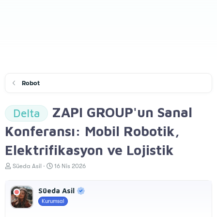
Robot
ZAPI GROUP'un Sanal
Delta
Konferansı: Mobil Robotik,
Elektrifikasyon ve Lojistik
K
B
Süeda Asil
16 Nis 2026
o
a
n
ş
Süeda Asil
u
l
y
a
Kurumsal
u
n