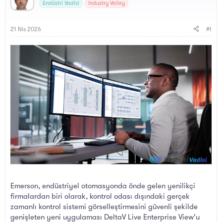
y
a
Endüstri Vadisi
Industry Valley
u
n
B
g
a
ı
21 Nis 2026
#1
ş
ç
l
t
a
a
t
r
a
i
n
h
i
Emerson, endüstriyel otomasyonda önde gelen yenilikçi
firmalardan biri olarak, kontrol odası dışındaki gerçek
zamanlı kontrol sistemi görselleştirmesini güvenli şekilde
genişleten yeni uygulaması DeltaV Live Enterprise View'u