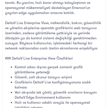
tanıttı. Bu yazılım, hızlı karar almayı kolaylaştıran ve
operasyonel mükemmeliyeti destekleyen Emerson’un
yayılan edge uygulamaları arasına katıldı.
DeltaV Live Enterprise View, mühendislik, bakım, güvenilirlik
ve yönetim ekiplerine operatör grafiklerini web tarayıcısı
üzerinden, sadece görüntüleme yetkisiyle ve yerinde
dönüşüm ya da kontrol sistemi değişikliği gerektirmeden
sunuyor. Böylece kullanıcılar, işletmedeki herhangi bir
network noktasından canlı üretim ekranlarına erişebiliyor.
### DeltaV Live Enterprise View Özellikleri
Kontrol odası dışına gerçek zamanlı grafik
görüntüleme yeteneği
Güvenli, salt okunur tarayıcı erişimi
Grafiklerin DeltaV Live konfigürasyonuna sadık
kalması
Veri akışında tek yönlü, güvenlik sınırlarını koruyan
DeltaV Edge Environment kullanımı
Hızlı ve kullanıcı odaklı arayüz ile operasyonel
işbirliğini artırma