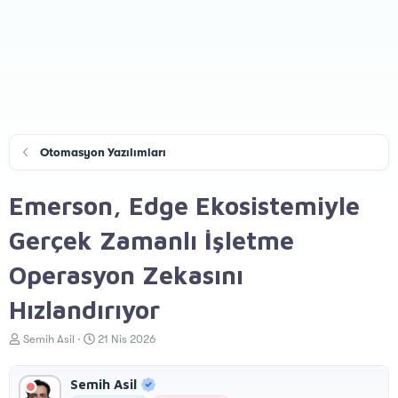
Otomasyon Yazılımları
Emerson, Edge Ekosistemiyle
Gerçek Zamanlı İşletme
Operasyon Zekasını
Hızlandırıyor
K
B
Semih Asil
21 Nis 2026
o
a
n
ş
Semih Asil
u
l