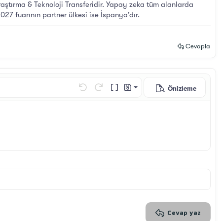
raştırma & Teknoloji Transferidir. Yapay zeka tüm alanlarda
27 fuarının partner ülkesi ise İspanya’dır.
Cevapla
Önizleme
Taslağı kaydet
Geri al
ileri al
BB Kod aç/kapat
Taslaklar
Taslağı sil
Cevap yaz