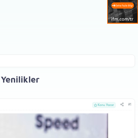
enilikler
#1
Konu Yazar