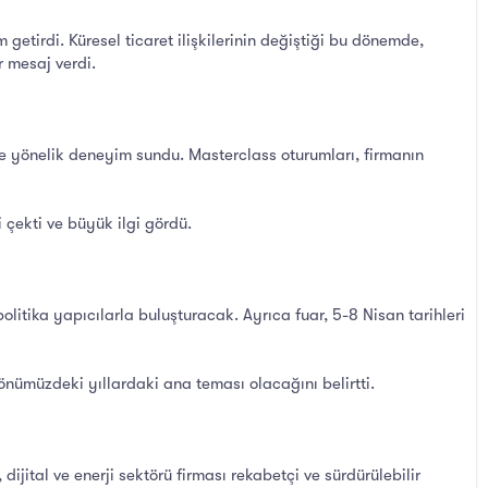
 getirdi. Küresel ticaret ilişkilerinin değiştiği bu dönemde,
r mesaj verdi.
e yönelik deneyim sundu. Masterclass oturumları, firmanın
 çekti ve büyük ilgi gördü.
litika yapıcılarla buluşturacak. Ayrıca fuar, 5-8 Nisan tarihleri
nümüzdeki yıllardaki ana teması olacağını belirtti.
jital ve enerji sektörü firması rekabetçi ve sürdürülebilir