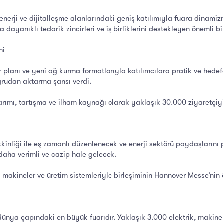
 enerji ve dijitalleşme alanlarındaki geniş katılımıyla fuara dinamizm
dayanıklı tedarik zincirleri ve iş birliklerini destekleyen önemli bi
mi
planı ve yeni ağ kurma formatlarıyla katılımcılara pratik ve hedef
ğrudan aktarma şansı verdi.
arımı, tartışma ve ilham kaynağı olarak yaklaşık 30.000 ziyaretçiyi
inliği ile eş zamanlı düzenlenecek ve enerji sektörü paydaşlarını po
aha verimli ve cazip hale gelecek.
makineler ve üretim sistemleriyle birleşiminin Hannover Messe’nin ö
nya çapındaki en büyük fuarıdır. Yaklaşık 3.000 elektrik, makine, di