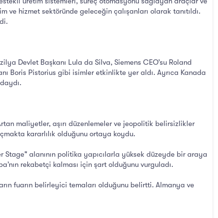
destekli üretim sistemleri, süreç otomasyonu sağlayan araçlar ve
m ve hizmet sektöründe geleceğin çalışanları olarak tanıtıldı.
di.
rezilya Devlet Başkanı Lula da Silva, Siemens CEO’su Roland
oris Pistorius gibi isimler etkinlikte yer aldı. Ayrıca Kanada
ndaydı.
n maliyetler, aşırı düzenlemeler ve jeopolitik belirsizlikler
 açmakta kararlılık olduğunu ortaya koydu.
er Stage" alanının politika yapıcılarla yüksek düzeyde bir araya
pa’nın rekabetçi kalması için şart olduğunu vurguladı.
rın fuarın belirleyici temaları olduğunu belirtti. Almanya ve