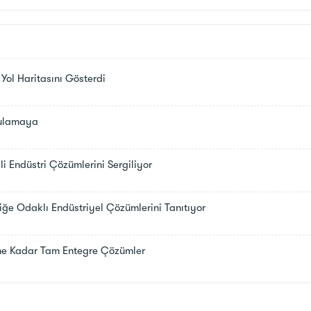
ol Haritasını Gösterdi
ulamaya
 Endüstri Çözümlerini Sergiliyor
ğe Odaklı Endüstriyel Çözümlerini Tanıtıyor
e Kadar Tam Entegre Çözümler