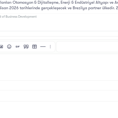
alanları Otomasyon & Dijitalleşme, Enerji & Endüstriyel Altyapı ve A
isan 2026 tarihlerinde gerçekleşecek ve Brezilya partner ülkedir. 20
ad of Business Development
i
tı ekle
esim ekle
İfadeler
GIF ekle
Alıntı
Tablo ekle
Yatay çizgi ekle
Daha fazla seçenek…