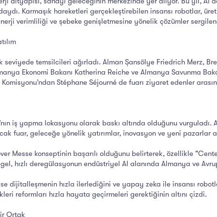
ji altyapısı, sanayi geleceğinin merkezinde yer alıyor. Bu yıl, AI 
ydı. Karmaşık hareketleri gerçekleştirebilen insansı robotlar, üreti
erji verimliliği ve şebeke genişletmesine yönelik çözümler sergilen
tılım
k seviyede temsilcileri ağırladı. Alman Şansölye Friedrich Merz, B
manya Ekonomi Bakanı Katherina Reiche ve Almanya Savunma Bakanı B
 Komisyonu’ndan Stéphane Séjourné de fuarı ziyaret edenler arası
nın iş yapma lokasyonu olarak baskı altında olduğunu vurguladı. Arta
Ancak fuar, geleceğe yönelik yatırımlar, inovasyon ve yeni pazarlar
er Messe konseptinin başarılı olduğunu belirterek, özellikle "Cent
egel, hızlı deregülasyonun endüstriyel AI alanında Almanya ve Avru
dijitalleşmenin hızla ilerlediğini ve yapay zeka ile insansı robotla
kleri reformları hızla hayata geçirmeleri gerektiğinin altını çizdi.
ir Ortak