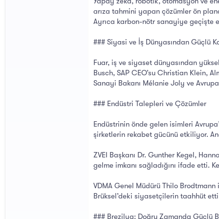
Yapay zeka, robotik, otomasyon ve ener
arıza tahmini yapan çözümler ön planda
Ayrıca karbon-nötr sanayiye geçişte en
### Siyasi ve İş Dünyasından Güçlü Ka
Fuar, iş ve siyaset dünyasından yükse
Busch, SAP CEO’su Christian Klein, Al
Sanayi Bakanı Mélanie Joly ve Avrupa
### Endüstri Talepleri ve Çözümler
Endüstrinin önde gelen isimleri Avrupa’
şirketlerin rekabet gücünü etkiliyor. 
ZVEI Başkanı Dr. Gunther Kegel, Hannov
gelme imkanı sağladığını ifade etti. K
VDMA Genel Müdürü Thilo Brodtmann ise 
Brüksel’deki siyasetçilerin taahhüt etti
### Brezilya: Doğru Zamanda Güçlü B