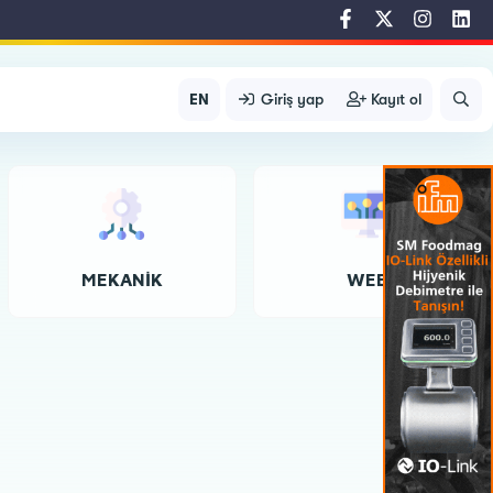
EN
Giriş yap
Kayıt ol
MEKANIK
WEB