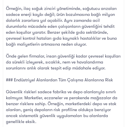
Örneğin, ilaç soğuk zinciri yönetiminde, soğutucu arızaları
sadece enerji kaybı değil; ürün bozulmasına bağlı milyon
dolarlık zararlara yol açabilir. Aynı zamanda acil
durumlarla mücadele eden çalışanların güvenliğini tehdit
eden koşullar yaratır. Benzer şekilde gıda sektöründe,
çevresel kontrol hataları gıda kaynaklı hastalıklar ve buna
bağlı maliyetlerin artmasına neden oluyor.
Önde gelen firmalar, insan güvenliği kadar çevresel koşulları
da sürekli izleyerek, sıcaklık, nem ve havalandırma
sorunlarını anlık olarak tespit edip müdahale ediyor.
### Endüstriyel Alanlardan Tüm Çalışma Alanlarına Risk
Güvenlik riskleri sadece fabrika ve depo alanlarıyla sınırlı
kalmıyor. Marketler, eczaneler ve perakende mağazalar da
benzer risklere sahip. Örneğin, marketlerdeki depo ve stok
alanları, geniş depoların risk profiline oldukça benziyor
ancak sistematik güvenlik uygulamaları bu alanlarda
genellikle eksik.