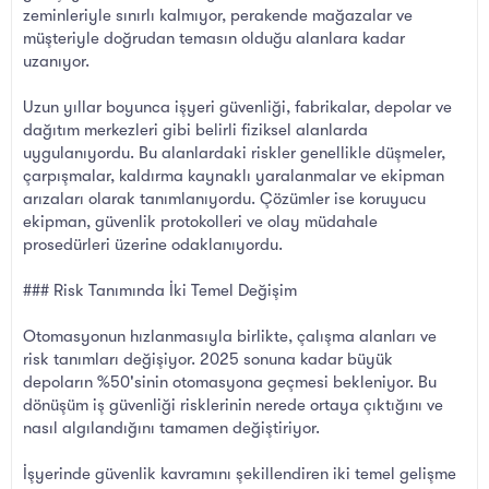
zeminleriyle sınırlı kalmıyor, perakende mağazalar ve
müşteriyle doğrudan temasın olduğu alanlara kadar
uzanıyor.
Uzun yıllar boyunca işyeri güvenliği, fabrikalar, depolar ve
dağıtım merkezleri gibi belirli fiziksel alanlarda
uygulanıyordu. Bu alanlardaki riskler genellikle düşmeler,
çarpışmalar, kaldırma kaynaklı yaralanmalar ve ekipman
arızaları olarak tanımlanıyordu. Çözümler ise koruyucu
ekipman, güvenlik protokolleri ve olay müdahale
prosedürleri üzerine odaklanıyordu.
### Risk Tanımında İki Temel Değişim
Otomasyonun hızlanmasıyla birlikte, çalışma alanları ve
risk tanımları değişiyor. 2025 sonuna kadar büyük
depoların %50'sinin otomasyona geçmesi bekleniyor. Bu
dönüşüm iş güvenliği risklerinin nerede ortaya çıktığını ve
nasıl algılandığını tamamen değiştiriyor.
İşyerinde güvenlik kavramını şekillendiren iki temel gelişme