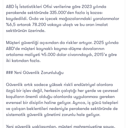
ABD İş İstatistikleri Ofisi verilerine göre 2023 yılında
perakende sektöründe 335.000'den fazla iş kazası
kaydedildi. Gıda ve içecek mağazalarındaki yaralanmalar
%6,5 artarak 78.200 vakaya ulaştı ve bu oran imalat
sektörünün üzerinde.
Müşteri güvenliği açısından da riskler artıyor. 2025 yılında
ABD'de müşteri kaynaklı kayma-düşme davalarının
ortalama maliyeti 45.000 dolar civarındaydı, 2015'e göre
iki katından fazla.
### Yeni Güvenlik Zorunluluğu
Güvenlik artık sadece yüksek riskli endüstriyel alanlara
özgü bir işlev değil, herkesin çalıştığı her yerde ve çevresel
koşulların önemli olduğu alanlarda uygulanması gereken
evrensel bir disiplin haline geliyor. Ayrıca, iş gücü talepleri
ve çalışan beklentileri nedeniyle perakende sektöründe de
sistematik güvenlik yönetimi zorunlu hale geliyor.
Yeni güvenlik yaklaşımları, müşteri mahremiyetine saygı,