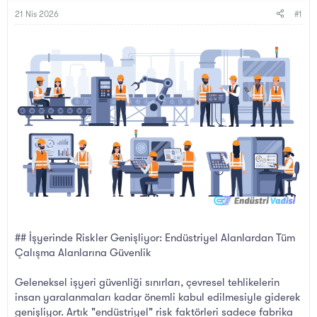
B
g
a
ı
21 Nis 2026
#1
ş
ç
l
t
a
a
t
r
a
i
n
h
i
## İşyerinde Riskler Genişliyor: Endüstriyel Alanlardan Tüm
Çalışma Alanlarına Güvenlik
Geleneksel işyeri güvenliği sınırları, çevresel tehlikelerin
insan yaralanmaları kadar önemli kabul edilmesiyle giderek
genişliyor. Artık "endüstriyel" risk faktörleri sadece fabrika