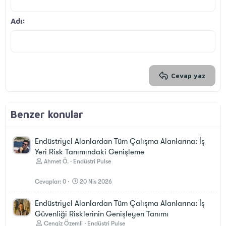
Sağa hizala
Girinti
Başlık 2
Georgia
15
Metni yana yasla
Çıkıntı
Adı
Başlık 3
18
Tahoma
22
Times New Roman
26
Trebuchet MS
Verdana
Cevap yaz
Benzer konular
Endüstriyel Alanlardan Tüm Çalışma Alanlarına: İş
Yeri Risk Tanımındaki Genişleme
Ahmet Ö.
Endüstri Pulse
Cevaplar
0
20 Nis 2026
Endüstriyel Alanlardan Tüm Çalışma Alanlarına: İş
Güvenliği Risklerinin Genişleyen Tanımı
Cengiz Özemli
Endüstri Pulse