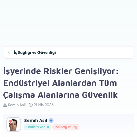
İş Sağlığı ve Güvenliği
İşyerinde Riskler Genişliyor:
Endüstriyel Alanlardan Tüm
Çalışma Alanlarına Güvenlik
K
B
Semih Asil
21 Nis 2026
o
a
n
ş
Semih Asil
u
l
y
a
Endüstri Vadisi
Industry Valley
u
n