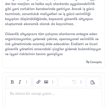
dar kar marjları ve halka açık alanlarda uygulanabilirlik
gibi yeni zorlukları beraberinde getiriyor. Ancak iş gücü
tazminatı, sorumluluk maliyetleri ve iş gücü verimliliği
kayıpları düşünüldüğünde, kapsamlı güvenlik altyapısı
oluşturmak ekonomik olarak da kaçınılmaz.
Güvenlik altyapısını tüm çalışma alanlarına entegre eden
organizasyonlar, yetenek çekme, operasyonel verimlilik ve
risk yönetiminde avantaj elde edecekler. Endüstri ve ticari
güvenlik yönetimi arasındaki çizgiler giderek bulanıklaşıyor
ve işyeri risklerinin tanımı genişliyor.
Cevapla
Kalın
Yatık
Daha fazla seçenek…
Bağlantı ekle
Resim ekle
Daha fazla seçenek…
Geri al
Daha fazla seçen
Önizleme
Sola hizala
9
Arial
Taslağı kaydet
Sıralı liste
Normal
Yazı boyutu
İfadeler
ileri al
GIF ekle
BB Kod aç/kapat
Metin rengi
Alıntı
Biçimlendirmeyi kaldır
Yazı tipi
Medya
Taslaklar
List
Tablo ekle
Hizalama yötemleri
Yatay çizgi ekle
Paragraf biçimi
Spoyler
Üzeri çizik
Kod
Altını çiz
Satır içi spoiler
Satır içi kod
Bu alana bir cevap yazın...
10
Taslağı sil
Book Antiqua
Ortaya hizala
Sırasız liste
Başlık 1
12
Courier New