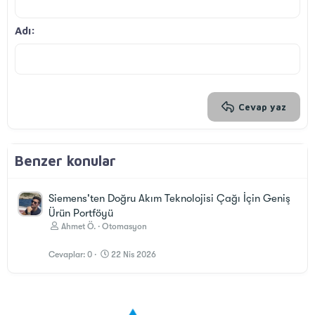
12
Courier New
Sağa hizala
Girinti
Başlık 2
Georgia
15
Metni yana yasla
Çıkıntı
Adı
Başlık 3
18
Tahoma
22
Times New Roman
26
Trebuchet MS
Verdana
Cevap yaz
Benzer konular
Siemens'ten Doğru Akım Teknolojisi Çağı İçin Geniş
Ürün Portföyü
Ahmet Ö.
Otomasyon
Cevaplar
0
22 Nis 2026