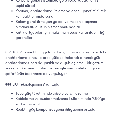
Konvansiyonel sistemlere göre 1000 kat daha hızlı
tepki süresi
Koruma, anahtarlama, izleme ve enerji yönetimini tek
kompakt birimde sunar
Bakım gerektirmeyen yapısı ve mekanik aşınma
olmamasıyla uzun hizmet ömrü sağlar
Kritik altyapılar için maksimum tesis kullanılabilirliği
garantiler
SIRIUS 3RF5 ise DC uygulamalar için tasarlanmış ilk katı hal
anahtarlama cihazı olarak yüksek frekanslı dirençli yük
anahtarlamasında dayanıklı ve düşük aşınmalı bir çözüm
sunuyor. Siemens EcoTech etiketiyle sürdürülebilirliği ve
şeffaf ürün tasarımını da vurguluyor.
### DC Teknolojisinin Avantajları
Tepe güç tüketiminde %80'e varan azalma
Kablolama ve busbar malzeme kullanımında %50'ye
kadar tasarruf
Reaktif güç kompanzasyonu ihtiyacının ortadan