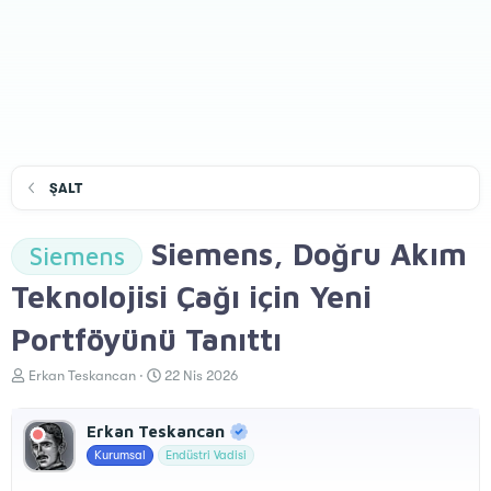
ŞALT
Siemens, Doğru Akım
Siemens
Teknolojisi Çağı için Yeni
Portföyünü Tanıttı
K
B
Erkan Teskancan
22 Nis 2026
o
a
n
ş
Erkan Teskancan
u
l
y
a
Kurumsal
Endüstri Vadisi
u
n