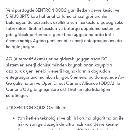
Yeni portföyde SENTRON 3QD2 yarı iletken devre kesici ve
SIRIUS 3RF5 katı hal anahtarlama cihazı gibi ürünler
bulunuyor. Bu çözümler, özellikle veri merkezleri, yapay zeka
fabrikaları, üretim tesisleri ve batarya depolama sistemleri
gibi yüksek performans gerektiren uygulamalarda kritik
öneme sahip. Ayrıca yenilenebilir enerji entegrasyonunu da
kolaylaştırıyor.
AC (Alternatif Akım) yerine giderek yaygınlaşan DC
sistemler, enerji dönüşümünden kaynaklanan kayıpları
azaltarak yenilenebilir enerji kaynaklarının doğrudan
entegrasyonunu mümkün kılıyor. Siemens, bu dönüşümde Ar-
Ge çalışmaları ve Open Direct Current Alliance (ODCA) ile
Current/OS gibi girişimlere aktif katılımıyla liderliğini
sürdürüyor.
### SENTRON 3QD2 Özellikleri
Yarı iletken teknolojisi ve akıllı koruma algoritmaları ile
mikro saniye düzeyinde ultra hızlı kısa devre kesme