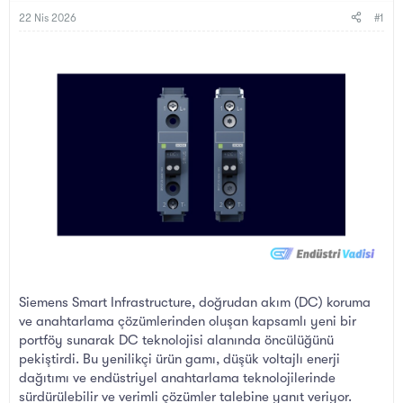
B
g
a
ı
22 Nis 2026
#1
ş
ç
l
t
a
a
t
r
a
i
n
h
i
Siemens Smart Infrastructure, doğrudan akım (DC) koruma
ve anahtarlama çözümlerinden oluşan kapsamlı yeni bir
portföy sunarak DC teknolojisi alanında öncülüğünü
pekiştirdi. Bu yenilikçi ürün gamı, düşük voltajlı enerji
dağıtımı ve endüstriyel anahtarlama teknolojilerinde
sürdürülebilir ve verimli çözümler talebine yanıt veriyor.